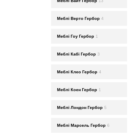
Меблi Вайт Гербор
13
Меблi Верто Гербор
4
Меблi Гоу Гербор
1
Меблi Кабі Гербор
3
Меблi Клео Гербор
4
Меблi Коен Гербор
1
Меблi Лондон Гербор
5
Меблi Марсель Гербор
6