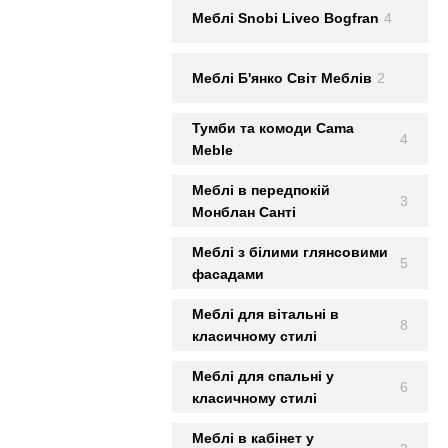
Меблi Snobi Liveo Bogfran
4
Меблi Б'янко Світ Меблів
2
Тумби та комоди Cama
4
Meble
Меблі в передпокій
3
Монблан Сантi
Меблі з білими глянсовими
5
фасадами
Меблі для вітальні в
8
класичному стилі
Меблі для спальні у
6
класичному стилі
Меблі в кабінет у