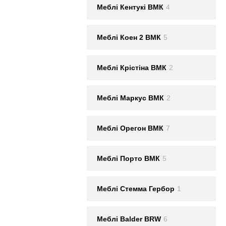
Меблi Кентукi ВМК
4
Меблi Коен 2 ВМК
5
Меблi Крістіна ВМК
2
Меблi Маркус ВМК
2
Меблi Орегон ВМК
7
Меблi Порто ВМК
5
Меблi Стемма Гербор
1
Меблі Balder BRW
6