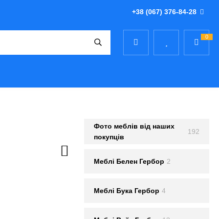
+38 (067) 376-84-28
0
Фото меблів від наших
192
покупців
Меблi Белен Гербор
2
Меблi Бука Гербор
4