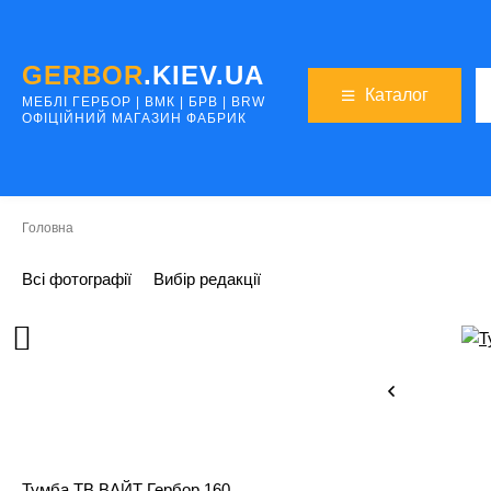
GERBOR
.KIEV.UA
Каталог
МЕБЛI ГЕРБОР | ВМК | БРВ | BRW
ОФІЦІЙНИЙ МАГАЗИН ФАБРИК
Головна
Всі фотографії
Вибір редакції
Тумба ТВ ВАЙТ Гербор 160