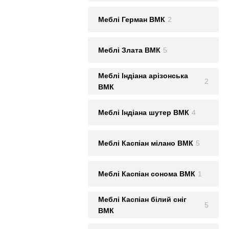
Меблi Герман ВМК
2
Меблi Злата ВМК
5
Меблi Iндiана арiзонська
2
ВМК
Меблi Iндiана шутер ВМК
4
Меблi Каспiан мiлано ВМК
5
Меблi Каспiан сонома ВМК
1
Меблi Каспiан білий сніг
5
ВМК