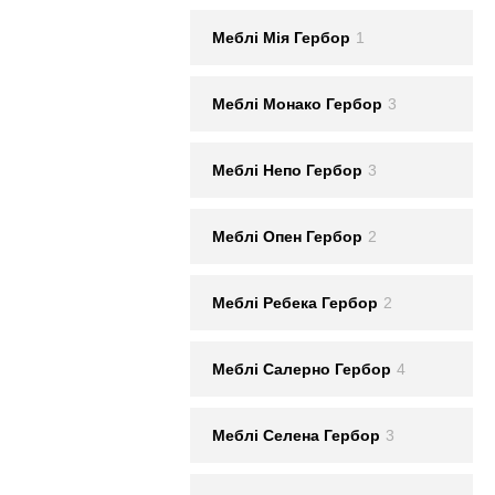
Меблi Мія Гербор
1
Меблi Монако Гербор
3
Меблi Непо Гербор
3
Меблi Опен Гербор
2
Меблi Ребека Гербор
2
Меблi Салерно Гербор
4
Меблi Селена Гербор
3