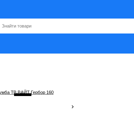
4
/ 7