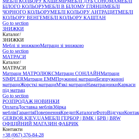
МЕБЛІ КОЛЬОРУ КАШЕМІР
МЕБЛІ ДУБ СОНОМА
МЕБЛІ
БІЛОГО КОЛЬОРУ
МЕБЛІ В БІЛОМУ ГЛЯНЦІ
МЕБЛІ
ЧОРНОГО КОЛЬОРУ
МЕБЛІ КОЛЬОРУ АНТРАЦИТ
МЕБЛІ
КОЛЬОРУ ВЕНГЕ
МЕБЛІ КОЛЬОРУ КАШТАН
Go to section
ЗНИЖКИ
Каталог
/
ЗНИЖКИ
Меблі зі знижкою
Матраци зі знижкою
Go to section
МАТРАСИ
Каталог
/
МАТРАСИ
Матраци МАТРОЛЮКС
Матраци СОНЛАЙН
Матраци
SIMPLER
Матраци ЕММ
Пружинні матраци
Безпружинні
матраци
Жорсткі матраци
М'які матраци
Наматрацники
Каркаси
під матрац
Go to section
РОЗПРОДАЖ
НОВИНКИ
Оплата
Доставка меблів
Збірка
меблів
Гарантія
Повернення
Кредит
Каталоги
Фото
Відгуки
Конта
GERBOR
.KIEV.UA
МЕБЛI ГЕРБОР | ВМК | БРВ | BRW
ОФІЦІЙНИЙ МАГАЗИН ФАБРИК
Контакти
+38 (067) 376-84-28