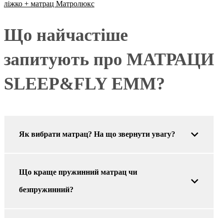
ліжко + матрац Матролюкс
Що найчастіше
запитують про МАТРАЦИ
SLEEP&FLY EMM?
Як вибрати матрац? На що звернути увагу?
Що краще пружинний матрац чи
безпружинний?