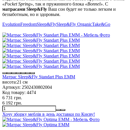
«Pocket Spring»
, так и пружинного блока
«Bonnel»
. С
матрасами Sleep&Fly
Ваш сон будет не только легким и
беззаботным, но и здоровым.
Evolution
Freedom
Sleep&Fly
Sleep&Fly Organic
Take&Go
Матрас Sleep&Fly Standart Plus EMM
висота:
21 см
Артикул:
2502430802004
Код товару:
4474
6 731 грн.
6 192 грн.
Хочу зборку меблів в день доставки по Києву!