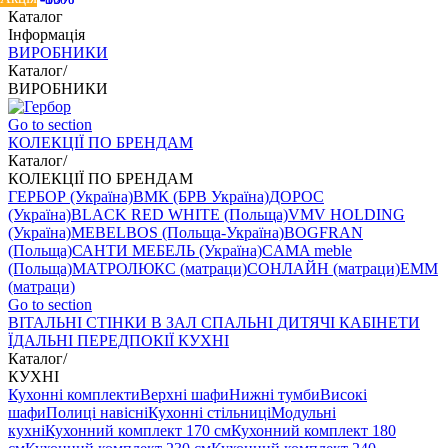
Каталог
Інформація
ВИРОБНИКИ
Каталог
/
ВИРОБНИКИ
Go to section
КОЛЕКЦІЇ ПО БРЕНДАМ
Каталог
/
КОЛЕКЦІЇ ПО БРЕНДАМ
ГЕРБОР (Україна)
ВМК (БРВ Україна)
ДОРОС
(Україна)
BLACK RED WHITE (Польща)
VMV HOLDING
(Україна)
MEBELBOS (Польща-Україна)
BOGFRAN
(Польща)
САНТИ МЕБЕЛЬ (Україна)
CAMA meble
(Польща)
МАТРОЛЮКС (матраци)
СОНЛАЙН (матраци)
EMM
(матраци)
Go to section
ВIТАЛЬНI
СТІНКИ В ЗАЛ
СПАЛЬНІ
ДИТЯЧІ
КАБІНЕТИ
ЇДАЛЬНI
ПЕРЕДПОКІЇ
КУХНІ
Каталог
/
КУХНІ
Кухонні комплекти
Верхні шафи
Нижні тумби
Високі
шафи
Полиці навісні
Кухонні стільниці
Модульні
кухні
Кухонний комплект 170 см
Кухонний комплект 180