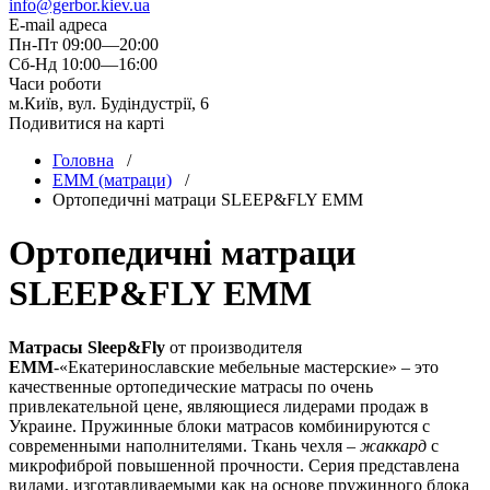
info@gerbor.kiev.ua
E-mail адреса
Пн-Пт 09:00—20:00
Сб-Нд 10:00—16:00
Часи роботи
м.Київ, вул. Будіндустрії, 6
Подивитися на карті
Головна
/
EMM (матраци)
/
Ортопедичні матраци SLEEP&FLY EMM
Ортопедичні матраци
SLEEP&FLY EMM
Матрасы Sleep&Fly
от производителя
ЕММ
-«Екатеринославские мебельные мастерские» – это
качественные ортопедические матрасы по очень
привлекательной цене, являющиеся лидерами продаж в
Украине. Пружинные блоки матрасов комбинируются с
современными наполнителями. Ткань чехля –
жаккард
с
микрофиброй повышенной прочности. Серия представлена
видами, изготавливаемыми как на основе пружинного блока