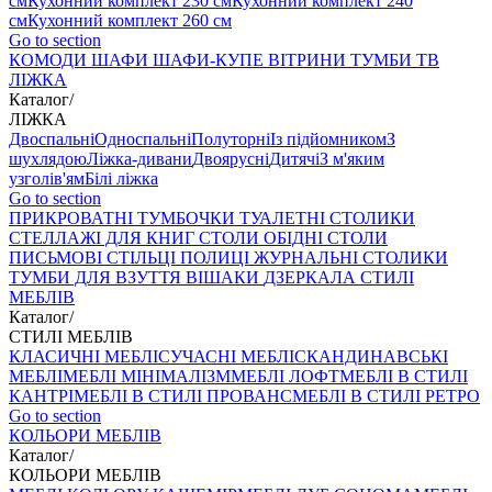
см
Кухонний комплект 230 см
Кухонний комплект 240
см
Кухонний комплект 260 см
Go to section
КОМОДИ
ШАФИ
ШАФИ-КУПЕ
ВІТРИНИ
ТУМБИ ТВ
ЛІЖКА
Каталог
/
ЛІЖКА
Двоспальні
Односпальні
Полуторні
Із підйомником
З
шухлядою
Ліжка-дивани
Двоярусні
Дитячі
З м'яким
узголів'ям
Білі ліжка
Go to section
ПРИКРОВАТНІ ТУМБОЧКИ
ТУАЛЕТНІ СТОЛИКИ
СТЕЛЛАЖІ ДЛЯ КНИГ
СТОЛИ ОБІДНІ
СТОЛИ
ПИСЬМОВІ
СТІЛЬЦI
ПОЛИЦІ
ЖУРНАЛЬНІ СТОЛИКИ
ТУМБИ ДЛЯ ВЗУТТЯ
ВІШАКИ
ДЗЕРКАЛА
СТИЛІ
МЕБЛІВ
Каталог
/
СТИЛІ МЕБЛІВ
КЛАСИЧНІ МЕБЛІ
СУЧАСНІ МЕБЛІ
СКАНДИНАВСЬКІ
МЕБЛІ
МЕБЛІ МІНІМАЛІЗМ
МЕБЛІ ЛОФТ
МЕБЛІ В СТИЛІ
КАНТРІ
МЕБЛІ В СТИЛІ ПРОВАНС
МЕБЛІ В СТИЛІ РЕТРО
Go to section
КОЛЬОРИ МЕБЛІВ
Каталог
/
КОЛЬОРИ МЕБЛІВ