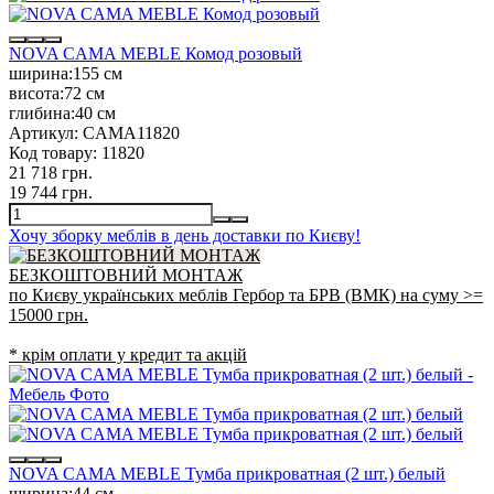
NOVA CAMA MEBLE Комод розовый
ширина:
155 см
висота:
72 см
глибина:
40 см
Артикул:
CAMA11820
Код товару:
11820
21 718 грн.
19 744 грн.
Хочу зборку меблів в день доставки по Києву!
БЕЗКОШТОВНИЙ МОНТАЖ
по Києву українських меблів Гербор та БРВ (ВМК) на суму >=
15000 грн.
* крім оплати у кредит та акцій
NOVA CAMA MEBLE Тумба прикроватная (2 шт.) белый
ширина:
44 см