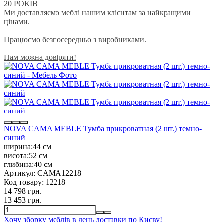
20 РОКІВ
Ми доставляємо меблі нашим клієнтам за найкращими
цінами.
Працюємо безпосередньо з виробниками.
Нам можна довіряти!
NOVA CAMA MEBLE Тумба прикроватная (2 шт.) темно-
синий
ширина:
44 см
висота:
52 см
глибина:
40 см
Артикул:
CAMA12218
Код товару:
12218
14 798 грн.
13 453 грн.
Хочу зборку меблів в день доставки по Києву!