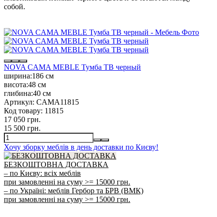
собой.
NOVA CAMA MEBLE Тумба ТВ черный
ширина:
186 см
висота:
48 см
глибина:
40 см
Артикул:
CAMA11815
Код товару:
11815
17 050 грн.
15 500 грн.
Хочу зборку меблів в день доставки по Києву!
БЕЗКОШТОВНА ДОСТАВКА
– по Києву: всіх меблів
при замовленні на суму >= 15000 грн.
– по Україні: меблів Гербор та БРВ (ВМК)
при замовленні на суму >= 15000 грн.