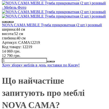
NOVA CAMA MEBLE Тумба прикроватная (2 шт.) розовый
ширина:
44 см
висота:
52 см
глибина:
40 см
Артикул:
CAMA12219
Код товару:
12219
14 069 грн.
12 790 грн.
Хочу зборку меблів в день доставки по Києву!
Що найчастіше
запитують про меблі
NOVA CAMA?