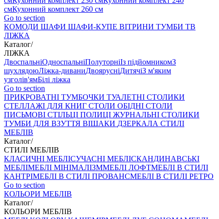
см
Кухонний комплект 230 см
Кухонний комплект 240
см
Кухонний комплект 260 см
Go to section
КОМОДИ
ШАФИ
ШАФИ-КУПЕ
ВІТРИНИ
ТУМБИ ТВ
ЛІЖКА
Каталог
/
ЛІЖКА
Двоспальні
Односпальні
Полуторні
Із підйомником
З
шухлядою
Ліжка-дивани
Двоярусні
Дитячі
З м'яким
узголів'ям
Білі ліжка
Go to section
ПРИКРОВАТНІ ТУМБОЧКИ
ТУАЛЕТНІ СТОЛИКИ
СТЕЛЛАЖІ ДЛЯ КНИГ
СТОЛИ ОБІДНІ
СТОЛИ
ПИСЬМОВІ
СТІЛЬЦI
ПОЛИЦІ
ЖУРНАЛЬНІ СТОЛИКИ
ТУМБИ ДЛЯ ВЗУТТЯ
ВІШАКИ
ДЗЕРКАЛА
СТИЛІ
МЕБЛІВ
Каталог
/
СТИЛІ МЕБЛІВ
КЛАСИЧНІ МЕБЛІ
СУЧАСНІ МЕБЛІ
СКАНДИНАВСЬКІ
МЕБЛІ
МЕБЛІ МІНІМАЛІЗМ
МЕБЛІ ЛОФТ
МЕБЛІ В СТИЛІ
КАНТРІ
МЕБЛІ В СТИЛІ ПРОВАНС
МЕБЛІ В СТИЛІ РЕТРО
Go to section
КОЛЬОРИ МЕБЛІВ
Каталог
/
КОЛЬОРИ МЕБЛІВ