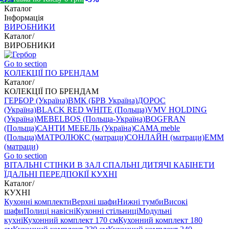
Каталог
Інформація
ВИРОБНИКИ
Каталог
/
ВИРОБНИКИ
Go to section
КОЛЕКЦІЇ ПО БРЕНДАМ
Каталог
/
КОЛЕКЦІЇ ПО БРЕНДАМ
ГЕРБОР (Україна)
ВМК (БРВ Україна)
ДОРОС
(Україна)
BLACK RED WHITE (Польща)
VMV HOLDING
(Україна)
MEBELBOS (Польща-Україна)
BOGFRAN
(Польща)
САНТИ МЕБЕЛЬ (Україна)
CAMA meble
(Польща)
МАТРОЛЮКС (матраци)
СОНЛАЙН (матраци)
EMM
(матраци)
Go to section
ВIТАЛЬНI
СТІНКИ В ЗАЛ
СПАЛЬНІ
ДИТЯЧІ
КАБІНЕТИ
ЇДАЛЬНI
ПЕРЕДПОКІЇ
КУХНІ
Каталог
/
КУХНІ
Кухонні комплекти
Верхні шафи
Нижні тумби
Високі
шафи
Полиці навісні
Кухонні стільниці
Модульні
кухні
Кухонний комплект 170 см
Кухонний комплект 180