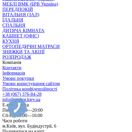
МЕБЛІ ВМК (БРВ Україна)
ПЕРЕДПОКІЙ
ВІТАЛЬНЯ (ЗАЛ)
ЇДАЛЬНЯ
СПАЛЬНЯ
ДИТЯЧА КІМНАТА
КАБІНЕТ (ОФІС)
КУХНЯ
ОРТОПЕДИЧНІ МАТРАСИ
ЗНИЖКИ ТА АКЦІЇ
РОЗПРОДАЖ
Компанія
Контакти
Інформація
Умови покупки
Умови користування сайтом
Політика конфіденційності
+38 (067) 376-84-28
info@gerbor.kiev.ua
E-mail адреса
Пн-Пт 09:00—20:00
Сб-Нд 10:00—16:00
Часи роботи
м.Київ, вул. Будіндустрії, 6
Подивитися на карті