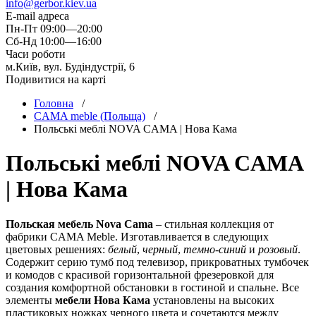
info@gerbor.kiev.ua
E-mail адреса
Пн-Пт 09:00—20:00
Сб-Нд 10:00—16:00
Часи роботи
м.Київ, вул. Будіндустрії, 6
Подивитися на карті
Головна
/
CAMA meble (Польща)
/
Польські меблі NOVA CAMA | Нова Кама
Польські меблі NOVA CAMA
| Нова Кама
Польская мебель Nova Cama
– стильная коллекция от
фабрики CAMA Meble. Изготавливается в следующих
цветовых решениях:
белый
,
черный
,
темно-синий
и
розовый
.
Содержит серию тумб под телевизор, прикроватных тумбочек
и комодов с красивой горизонтальной фрезеровкой для
создания комфортной обстановки в гостиной и спальне. Все
элементы
мебели Нова Кама
установлены на высоких
пластиковых ножках черного цвета и сочетаются между