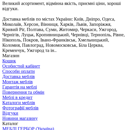
Великий асортимент, відмінна якість, приємні ціни, хороші
відгуки.
Доставка меблів по містах України: Київ, Дніпро, Одеса,
Миколаїв, Херсон, Вінниця, Харків, Львів, Запоріжжя,
Кривий Ріг, Полтава, Суми, Житомир, Черкаси, Ужгород,
Чернігів, Луцьк, Кропивницький, Чернівці, Тернопіль, Рівне,
Нікополь, Покров, Івано-Франківськ, Хмельницький,
Коломия, Павлоград, Новомосковськ, Біла Церква,
Кременчук, Ужгород та ін..
Магазин
Кошик
Особистий кабінет
Способи оплати
Доставка меблів
Монтаж меблів
Гарантія на меблі
Повернення та обмін
Меблі в кредит
Каталоги меблів
Фотографії меблів
Відгуки
Новини магазину
Каталог
МЕБЛІ ГЕРБОР (Україна)