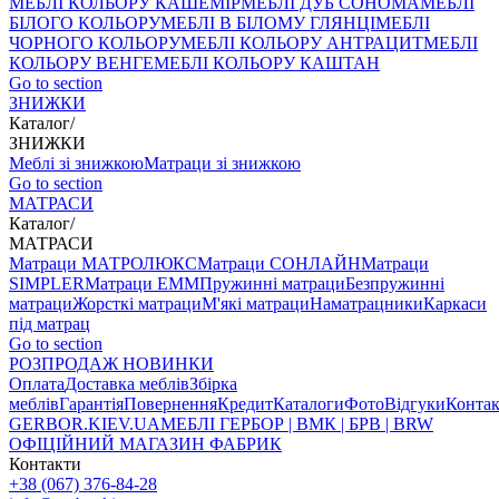
МЕБЛІ КОЛЬОРУ КАШЕМІР
МЕБЛІ ДУБ СОНОМА
МЕБЛІ
БІЛОГО КОЛЬОРУ
МЕБЛІ В БІЛОМУ ГЛЯНЦІ
МЕБЛІ
ЧОРНОГО КОЛЬОРУ
МЕБЛІ КОЛЬОРУ АНТРАЦИТ
МЕБЛІ
КОЛЬОРУ ВЕНГЕ
МЕБЛІ КОЛЬОРУ КАШТАН
Go to section
ЗНИЖКИ
Каталог
/
ЗНИЖКИ
Меблі зі знижкою
Матраци зі знижкою
Go to section
МАТРАСИ
Каталог
/
МАТРАСИ
Матраци МАТРОЛЮКС
Матраци СОНЛАЙН
Матраци
SIMPLER
Матраци ЕММ
Пружинні матраци
Безпружинні
матраци
Жорсткі матраци
М'які матраци
Наматрацники
Каркаси
під матрац
Go to section
РОЗПРОДАЖ
НОВИНКИ
Оплата
Доставка меблів
Збірка
меблів
Гарантія
Повернення
Кредит
Каталоги
Фото
Відгуки
Конта
GERBOR
.KIEV.UA
МЕБЛI ГЕРБОР | ВМК | БРВ | BRW
ОФІЦІЙНИЙ МАГАЗИН ФАБРИК
Контакти
+38 (067) 376-84-28