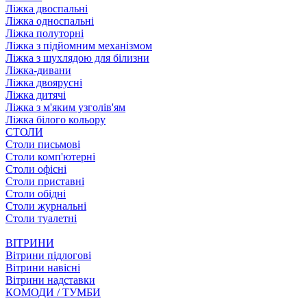
Ліжка двоспальні
Ліжка односпальні
Ліжка полуторні
Ліжка з підйомним механізмом
Ліжка з шухлядою для білизни
Ліжка-дивани
Ліжка двоярусні
Ліжка дитячі
Ліжка з м'яким узголів'ям
Ліжка білого кольору
СТОЛИ
Столи письмові
Столи комп'ютерні
Столи офісні
Столи приставні
Столи обідні
Столи журнальні
Столи туалетні
ВІТРИНИ
Вітрини підлогові
Вітрини навісні
Вітрини надставки
КОМОДИ / ТУМБИ