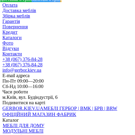
Оплата
Доставка меблів
Збірка меблів
Гарантія
Повернення
Кредит
Каталоги
Фото
Відгуки
Контакти
+38 (067) 376-84-28
+38 (067) 376-84-28
info@gerbor.kiev.ua
E-mail адреса
Пн-Пт 09:00—20:00
Сб-Нд 10:00—16:00
Часи роботи
м.Київ, вул. Будіндустрії, 6
Подивитися на карті
GERBOR
.KIEV.UA
МЕБЛI ГЕРБОР | ВМК | БРВ | BRW
ОФІЦІЙНИЙ МАГАЗИН ФАБРИК
Каталог
МЕБЛІ ДЛЯ ДОМУ
МОДУЛЬНІ МЕБЛІ