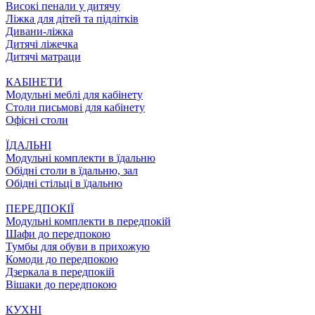
Високі пенали у дитячу
Ліжка для дітей та підлітків
Дивани-ліжка
Дитячі ліжечка
Дитячі матраци
КАБІНЕТИ
Модульні меблі для кабінету
Столи письмові для кабінету
Офісні столи
ЇДАЛЬНI
Модульні комплекти в їдальню
Обідні столи в їдальню, зал
Обідні стільці в їдальню
ПЕРЕДПОКІЇ
Модульні комплекти в передпокій
Шафи до передпокою
Тумбы для обуви в прихожую
Комоди до передпокою
Дзеркала в передпокій
Вішаки до передпокою
КУХНІ