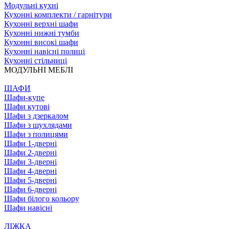
Модульні кухні
Кухонні комплекти / гарнітури
Кухонні верхні шафи
Кухонні нижні тумби
Кухонні високі шафи
Кухонні навісні полиці
Кухонні стільниці
МОДУЛЬНІ МЕБЛІ
ШАФИ
Шафи-купе
Шафи кутові
Шафи з дзеркалом
Шафи з шухлядами
Шафи з полицями
Шафи 1-дверні
Шафи 2-дверні
Шафи 3-дверні
Шафи 4-дверні
Шафи 5-дверні
Шафи 6-дверні
Шафи білого кольору
Шафи навісні
ЛІЖКА