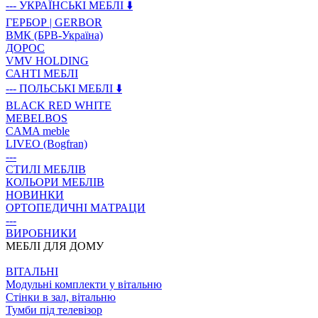
--- УКРАЇНСЬКІ МЕБЛІ ⬇️
ГЕРБОР | GERBOR
ВМК (БРВ-Україна)
ДОРОС
VMV HOLDING
САНТІ МЕБЛІ
--- ПОЛЬСЬКІ МЕБЛІ ⬇️
BLACK RED WHITE
MEBELBOS
CAMA meble
LIVEO (Bogfran)
---
СТИЛІ МЕБЛІВ
КОЛЬОРИ МЕБЛІВ
НОВИНКИ
ОРТОПЕДИЧНІ МАТРАЦИ
---
ВИРОБНИКИ
МЕБЛІ ДЛЯ ДОМУ
ВIТАЛЬНI
Модульні комплекти у вітальню
Стінки в зал, вітальню
Тумби під телевізор