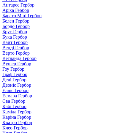
Антарес Гербор
Аріка Гербор
Барато Міні Гербор
Белен Гербор
Бордо Гербор
Брус Гербор
Бука Гербор
Вайт Гербор
Венді Гербор
Верто Гербор
Ветланда Гербор
Вушер Гербор
Гоу Гербор
Граф Гербор
Делі Гербор
Деоніс Гербор
Елліс Гербор
Есмара Гербор
Єва Гербор
Кабі Гербор
Каміла Гербор
Каріна Гербор
Кватро Гербор
Клео Гербор