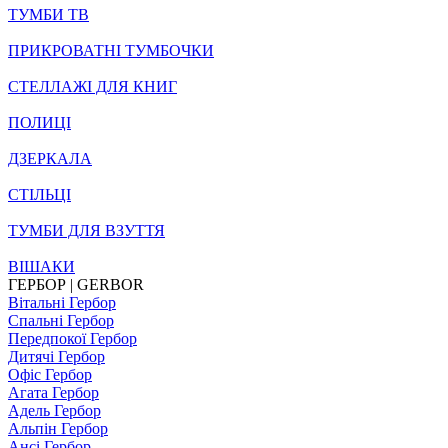
ТУМБИ ТВ
ПРИКРОВАТНІ ТУМБОЧКИ
СТЕЛЛАЖІ ДЛЯ КНИГ
ПОЛИЦІ
ДЗЕРКАЛА
СТІЛЬЦI
ТУМБИ ДЛЯ ВЗУТТЯ
ВІШАКИ
ГЕРБОР | GERBOR
Вітальні Гербор
Спальні Гербор
Передпокої Гербор
Дитячі Гербор
Офіс Гербор
Агата Гербор
Адель Гербор
Альпін Гербор
Ансі Гербор