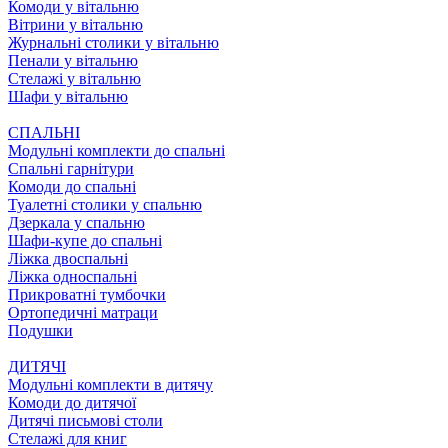
Комоди у вітальню
Вітрини у вітальню
Журнальні столики у вітальню
Пенали у вітальню
Стелажі у вітальню
Шафи у вітальню
СПАЛЬНІ
Модульні комплекти до спальні
Спальні гарнітури
Комоди до спальні
Туалетні столики у спальню
Дзеркала у спальню
Шафи-купе до спальні
Ліжка двоспальні
Ліжка односпальні
Прикроватні тумбочки
Ортопедичні матраци
Подушки
ДИТЯЧІ
Модульні комплекти в дитячу
Комоди до дитячої
Дитячі письмові столи
Стелажі для книг