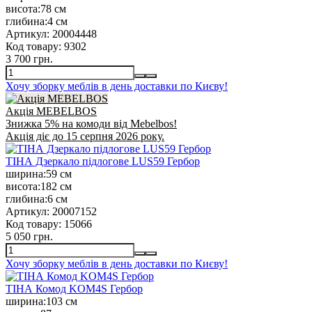
висота:
78 см
глибина:
4 см
Артикул:
20004448
Код товару:
9302
3 700 грн.
Хочу зборку меблів в день доставки по Києву!
Акція MEBELBOS
Знижка 5% на комоди від Mebelbos!
Акція діє до 15 серпня 2026 року.
ТІНА Дзеркало підлогове LUS59 Гербор
ширина:
59 см
висота:
182 см
глибина:
6 см
Артикул:
20007152
Код товару:
15066
5 050 грн.
Хочу зборку меблів в день доставки по Києву!
ТІНА Комод KOM4S Гербор
ширина:
103 см