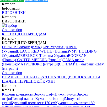
Каталог
Інформація
ВИРОБНИКИ
Каталог
/
ВИРОБНИКИ
Go to section
КОЛЕКЦІЇ ПО БРЕНДАМ
Каталог
/
КОЛЕКЦІЇ ПО БРЕНДАМ
ГЕРБОР (Україна)
ВМК (БРВ Україна)
ДОРОС
(Україна)
BLACK RED WHITE (Польща)
VMV HOLDING
(Україна)
MEBELBOS (Польща-Україна)
BOGFRAN
(Польща)
САНТИ МЕБЕЛЬ (Україна)
CAMA meble
(Польща)
МАТРОЛЮКС (матраци)
СОНЛАЙН (матраци)
EMM
(матраци)
Go to section
ВIТАЛЬНI
СТІНКИ В ЗАЛ
СПАЛЬНІ
ДИТЯЧІ
КАБІНЕТИ
ЇДАЛЬНI
ПЕРЕДПОКІЇ
КУХНІ
Каталог
/
КУХНІ
Кухонні комплекти
Верхні шафи
Нижні тумби
Високі
шафи
Полиці навісні
Кухонні стільниці
Модульні
кухні
Кухонний комплект 170 см
Кухонний комплект 180