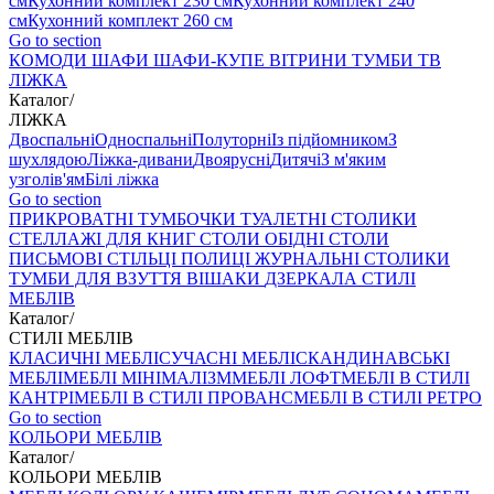
см
Кухонний комплект 230 см
Кухонний комплект 240
см
Кухонний комплект 260 см
Go to section
КОМОДИ
ШАФИ
ШАФИ-КУПЕ
ВІТРИНИ
ТУМБИ ТВ
ЛІЖКА
Каталог
/
ЛІЖКА
Двоспальні
Односпальні
Полуторні
Із підйомником
З
шухлядою
Ліжка-дивани
Двоярусні
Дитячі
З м'яким
узголів'ям
Білі ліжка
Go to section
ПРИКРОВАТНІ ТУМБОЧКИ
ТУАЛЕТНІ СТОЛИКИ
СТЕЛЛАЖІ ДЛЯ КНИГ
СТОЛИ ОБІДНІ
СТОЛИ
ПИСЬМОВІ
СТІЛЬЦI
ПОЛИЦІ
ЖУРНАЛЬНІ СТОЛИКИ
ТУМБИ ДЛЯ ВЗУТТЯ
ВІШАКИ
ДЗЕРКАЛА
СТИЛІ
МЕБЛІВ
Каталог
/
СТИЛІ МЕБЛІВ
КЛАСИЧНІ МЕБЛІ
СУЧАСНІ МЕБЛІ
СКАНДИНАВСЬКІ
МЕБЛІ
МЕБЛІ МІНІМАЛІЗМ
МЕБЛІ ЛОФТ
МЕБЛІ В СТИЛІ
КАНТРІ
МЕБЛІ В СТИЛІ ПРОВАНС
МЕБЛІ В СТИЛІ РЕТРО
Go to section
КОЛЬОРИ МЕБЛІВ
Каталог
/
КОЛЬОРИ МЕБЛІВ