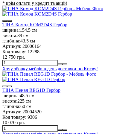
* крім оплати у кредит та акцій
ТІНА Комод KOM2D4S Гербор
ширина:
154.5 см
висота:
89 см
глибина:
43.5 см
Артикул:
20006164
Код товару:
12288
12 750 грн.
Хочу зборку меблів в день доставки по Києву!
ТІНА Пенал REG1D Гербор
ширина:
48.5 см
висота:
225 см
глибина:
60 см
Артикул:
20004520
Код товару:
9306
10 070 грн.