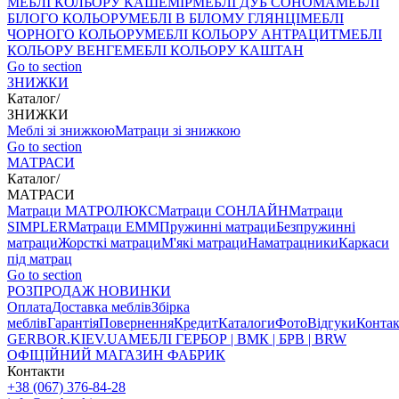
МЕБЛІ КОЛЬОРУ КАШЕМІР
МЕБЛІ ДУБ СОНОМА
МЕБЛІ
БІЛОГО КОЛЬОРУ
МЕБЛІ В БІЛОМУ ГЛЯНЦІ
МЕБЛІ
ЧОРНОГО КОЛЬОРУ
МЕБЛІ КОЛЬОРУ АНТРАЦИТ
МЕБЛІ
КОЛЬОРУ ВЕНГЕ
МЕБЛІ КОЛЬОРУ КАШТАН
Go to section
ЗНИЖКИ
Каталог
/
ЗНИЖКИ
Меблі зі знижкою
Матраци зі знижкою
Go to section
МАТРАСИ
Каталог
/
МАТРАСИ
Матраци МАТРОЛЮКС
Матраци СОНЛАЙН
Матраци
SIMPLER
Матраци ЕММ
Пружинні матраци
Безпружинні
матраци
Жорсткі матраци
М'які матраци
Наматрацники
Каркаси
під матрац
Go to section
РОЗПРОДАЖ
НОВИНКИ
Оплата
Доставка меблів
Збірка
меблів
Гарантія
Повернення
Кредит
Каталоги
Фото
Відгуки
Конта
GERBOR
.KIEV.UA
МЕБЛI ГЕРБОР | ВМК | БРВ | BRW
ОФІЦІЙНИЙ МАГАЗИН ФАБРИК
Контакти
+38 (067) 376-84-28