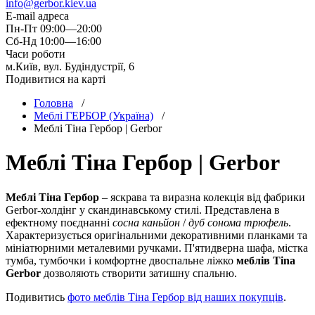
info@gerbor.kiev.ua
E-mail адреса
Пн-Пт 09:00—20:00
Сб-Нд 10:00—16:00
Часи роботи
м.Київ, вул. Будіндустрії, 6
Подивитися на карті
Головна
/
Меблі ГЕРБОР (Україна)
/
Меблi Тіна Гербор | Gerbor
Меблi Тіна Гербор | Gerbor
Меблі Тіна Гербор
– яскрава та виразна колекція від фабрики
Gerbor-холдiнг у скандинавському стилі. Представлена в
ефектному поєднанні
сосна каньйон
/
дуб сонома трюфель
.
Характеризується оригінальними декоративними планками та
мініатюрними металевими ручками. П'ятидверна шафа, містка
тумба, тумбочки і комфортне двоспальне ліжко
меблів Tina
Gerbor
дозволяють створити затишну спальню.
Подивитись
фото меблів Тіна Гербор від наших покупців
.