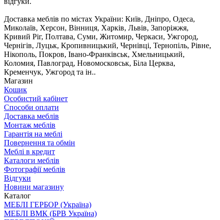
відгуки.
Доставка меблів по містах України: Київ, Дніпро, Одеса,
Миколаїв, Херсон, Вінниця, Харків, Львів, Запоріжжя,
Кривий Ріг, Полтава, Суми, Житомир, Черкаси, Ужгород,
Чернігів, Луцьк, Кропивницький, Чернівці, Тернопіль, Рівне,
Нікополь, Покров, Івано-Франківськ, Хмельницький,
Коломия, Павлоград, Новомосковськ, Біла Церква,
Кременчук, Ужгород та ін..
Магазин
Кошик
Особистий кабінет
Способи оплати
Доставка меблів
Монтаж меблів
Гарантія на меблі
Повернення та обмін
Меблі в кредит
Каталоги меблів
Фотографії меблів
Відгуки
Новини магазину
Каталог
МЕБЛІ ГЕРБОР (Україна)
МЕБЛІ ВМК (БРВ Україна)