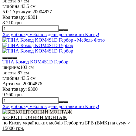
висота:
87 см
глибина:
43.5 см
5.0
1
Артикул:
20004877
Код товару:
9301
8 210 грн.
Хочу зборку меблів в день доставки по Києву!
ТІНА Комод KOM4S1D Гербор
ширина:
103 см
висота:
87 см
глибина:
43.5 см
Артикул:
20004876
Код товару:
9300
9 560 грн.
Хочу зборку меблів в день доставки по Києву!
БЕЗКОШТОВНИЙ МОНТАЖ
по Києву українських меблів Гербор та БРВ (ВМК) на суму >=
15000 грн.