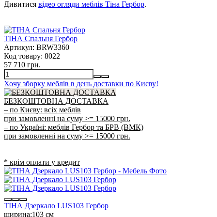
Дивитися
відео огляди меблів Тіна Гербор
.
ТІНА Спальня Гербор
Артикул:
BRW3360
Код товару:
8022
57 710 грн.
Хочу зборку меблів в день доставки по Києву!
БЕЗКОШТОВНА ДОСТАВКА
– по Києву: всіх меблів
при замовленні на суму >= 15000 грн.
– по Україні: меблів Гербор та БРВ (ВМК)
при замовленні на суму >= 15000 грн.
* крім оплати у кредит
ТІНА Дзеркало LUS103 Гербор
ширина:
103 см