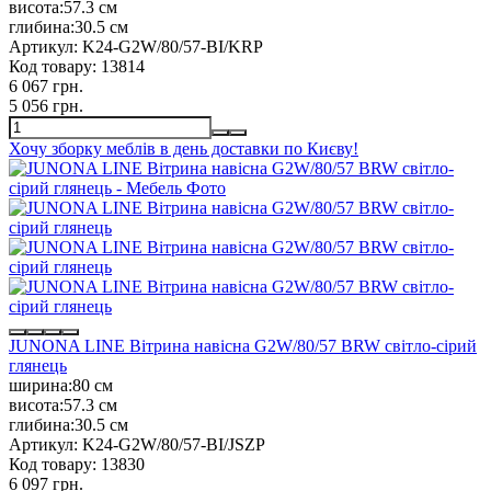
висота:
57.3 см
глибина:
30.5 см
Артикул:
K24-G2W/80/57-BI/KRP
Код товару:
13814
6 067 грн.
5 056 грн.
Хочу зборку меблів в день доставки по Києву!
JUNONA LINE Вітрина навісна G2W/80/57 BRW світло-сірий
глянець
ширина:
80 см
висота:
57.3 см
глибина:
30.5 см
Артикул:
K24-G2W/80/57-BI/JSZP
Код товару:
13830
6 097 грн.