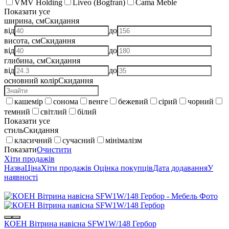
VMV Holding
Liveo (Bogfran)
Cama Meble
Показати усе
ширина, см
Скидання
від
до
висота, см
Скидання
від
до
глибина, см
Скидання
від
до
основний колір
Скидання
кашемір
сонома
венге
бежевий
сірий
чорний
темний
світлий
білий
Показати усе
стиль
Скидання
класичний
сучасний
мінімалізм
Показати
Очистити
Хіти продажів
Назва
Ціна
Хіти продажів
Оцінка покупців
Дата додавання
У
наявності
КОЕН Вітрина навісна SFW1W/148 Гербор