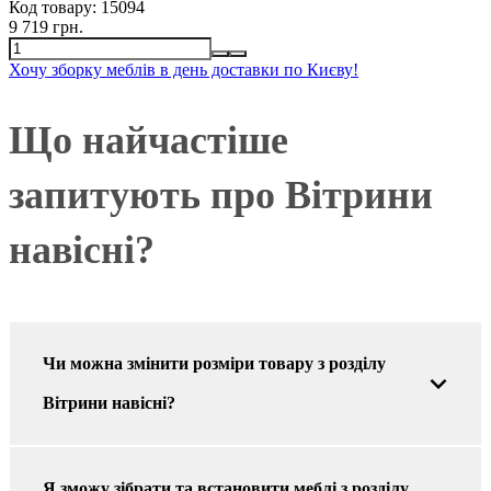
Код товару:
15094
9 719 грн.
Хочу зборку меблів в день доставки по Києву!
Що найчастіше
запитують про Вітрини
навісні?
Чи можна змінити розміри товару з розділу
Вітрини навісні?
Я зможу зібрати та встановити меблі з розділу