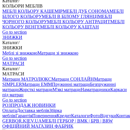
Каталог
/
КОЛЬОРИ МЕБЛІВ
МЕБЛІ КОЛЬОРУ КАШЕМІР
МЕБЛІ ДУБ СОНОМА
МЕБЛІ
БІЛОГО КОЛЬОРУ
МЕБЛІ В БІЛОМУ ГЛЯНЦІ
МЕБЛІ
ЧОРНОГО КОЛЬОРУ
МЕБЛІ КОЛЬОРУ АНТРАЦИТ
МЕБЛІ
КОЛЬОРУ ВЕНГЕ
МЕБЛІ КОЛЬОРУ КАШТАН
Go to section
ЗНИЖКИ
Каталог
/
ЗНИЖКИ
Меблі зі знижкою
Матраци зі знижкою
Go to section
МАТРАСИ
Каталог
/
МАТРАСИ
Матраци МАТРОЛЮКС
Матраци СОНЛАЙН
Матраци
SIMPLER
Матраци ЕММ
Пружинні матраци
Безпружинні
матраци
Жорсткі матраци
М'які матраци
Наматрацники
Каркаси
під матрац
Go to section
РОЗПРОДАЖ
НОВИНКИ
Оплата
Доставка меблів
Збірка
меблів
Гарантія
Повернення
Кредит
Каталоги
Фото
Відгуки
Конта
GERBOR
.KIEV.UA
МЕБЛI ГЕРБОР | ВМК | БРВ | BRW
ОФІЦІЙНИЙ МАГАЗИН ФАБРИК