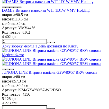
DAMIS Витрина навесная WIT 1D1W VMV Holding
ширина:
90.5 см
висота:
113.5 см
глибина:
35 см
Артикул:
VMV4456
Код товару:
8362
4 402 грн.
Хочу зборку меблів в день доставки по Києву!
JUNONA LINE Вітрина навісна G2W/80/57 BRW сонома
ширина:
80 см
висота:
57.3 см
глибина:
30.5 см
Артикул:
K24-G2W/80/57-WE/DSO
Код товару:
4356
5 128 грн.
4 273 грн.