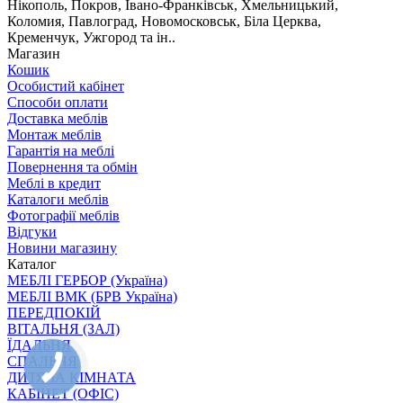
Нікополь, Покров, Івано-Франківськ, Хмельницький,
Коломия, Павлоград, Новомосковськ, Біла Церква,
Кременчук, Ужгород та ін..
Магазин
Кошик
Особистий кабінет
Способи оплати
Доставка меблів
Монтаж меблів
Гарантія на меблі
Повернення та обмін
Меблі в кредит
Каталоги меблів
Фотографії меблів
Відгуки
Новини магазину
Каталог
МЕБЛІ ГЕРБОР (Україна)
МЕБЛІ ВМК (БРВ Україна)
ПЕРЕДПОКІЙ
ВІТАЛЬНЯ (ЗАЛ)
ЇДАЛЬНЯ
СПАЛЬНЯ
ДИТЯЧА КІМНАТА
КАБІНЕТ (ОФІС)