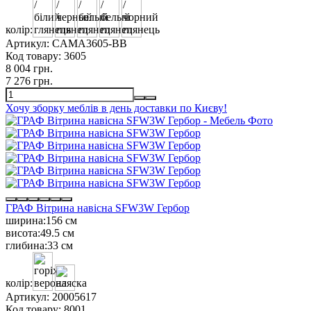
колір:
Артикул:
CAMA3605-BB
Код товару:
3605
8 004 грн.
7 276 грн.
Хочу зборку меблів в день доставки по Києву!
ГРАФ Вітрина навісна SFW3W Гербор
ширина:
156 см
висота:
49.5 см
глибина:
33 см
колір:
Артикул:
20005617
Код товару:
8001