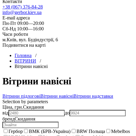
Контакти
+38 (067) 376-84-28
info@gerbor.kiev.ua
E-mail адреса
Пн-Пт 09:00—20:00
Сб-Нд 10:00—16:00
Часи роботи
м.Київ, вул. Будіндустрії, 6
Подивитися на карті
Головна
/
ВIТРИНИ
/
Вітрини навісні
Вітрини навісні
Вітрини підлогові
Вітрини навісні
Вітрини надставки
Selection by parameters
Ціна, грн.
Скидання
від
до
бренд
Скидання
Гербор
ВМК (БРВ-Україна)
BRW Польща
Mebelbos