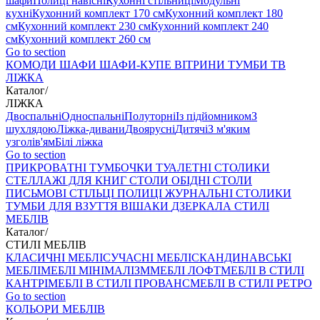
шафи
Полиці навісні
Кухонні стільниці
Модульні
кухні
Кухонний комплект 170 см
Кухонний комплект 180
см
Кухонний комплект 230 см
Кухонний комплект 240
см
Кухонний комплект 260 см
Go to section
КОМОДИ
ШАФИ
ШАФИ-КУПЕ
ВІТРИНИ
ТУМБИ ТВ
ЛІЖКА
Каталог
/
ЛІЖКА
Двоспальні
Односпальні
Полуторні
Із підйомником
З
шухлядою
Ліжка-дивани
Двоярусні
Дитячі
З м'яким
узголів'ям
Білі ліжка
Go to section
ПРИКРОВАТНІ ТУМБОЧКИ
ТУАЛЕТНІ СТОЛИКИ
СТЕЛЛАЖІ ДЛЯ КНИГ
СТОЛИ ОБІДНІ
СТОЛИ
ПИСЬМОВІ
СТІЛЬЦI
ПОЛИЦІ
ЖУРНАЛЬНІ СТОЛИКИ
ТУМБИ ДЛЯ ВЗУТТЯ
ВІШАКИ
ДЗЕРКАЛА
СТИЛІ
МЕБЛІВ
Каталог
/
СТИЛІ МЕБЛІВ
КЛАСИЧНІ МЕБЛІ
СУЧАСНІ МЕБЛІ
СКАНДИНАВСЬКІ
МЕБЛІ
МЕБЛІ МІНІМАЛІЗМ
МЕБЛІ ЛОФТ
МЕБЛІ В СТИЛІ
КАНТРІ
МЕБЛІ В СТИЛІ ПРОВАНС
МЕБЛІ В СТИЛІ РЕТРО
Go to section
КОЛЬОРИ МЕБЛІВ