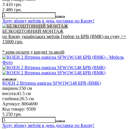
3 410 грн.
2 480 грн.
Хочу зборку меблів в день доставки по Києву!
БЕЗКОШТОВНИЙ МОНТАЖ
по Києву українських меблів Гербор та БРВ (ВМК) на суму >=
15000 грн.
* крім оплати у кредит та акцій
КОЕН 2 Вітрина навісна SFW1W/148 БРВ (ВМК)
ширина:
150 см
висота:
41.5 см
глибина:
26.5 см
Артикул:
8004690
Код товару:
9509
5 250 грн.
Хочу зборку меблів в день доставки по Києву!