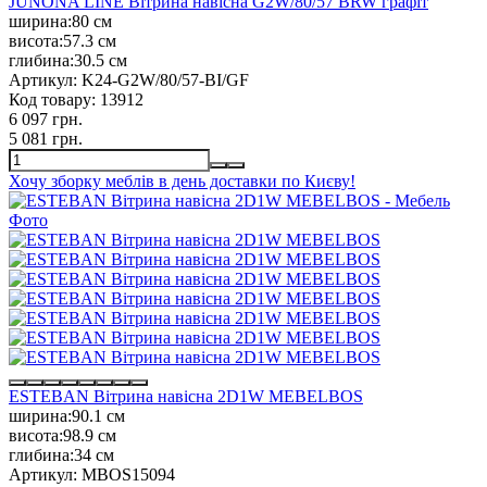
JUNONA LINE Вітрина навісна G2W/80/57 BRW графіт
ширина:
80 см
висота:
57.3 см
глибина:
30.5 см
Артикул:
K24-G2W/80/57-BI/GF
Код товару:
13912
6 097 грн.
5 081 грн.
Хочу зборку меблів в день доставки по Києву!
ESTEBAN Вітрина навісна 2D1W MEBELBOS
ширина:
90.1 см
висота:
98.9 см
глибина:
34 см
Артикул:
MBOS15094