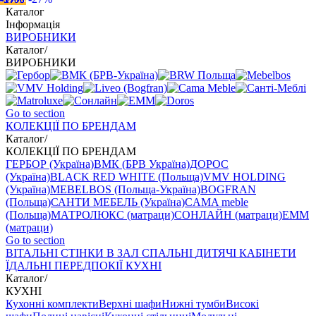
Каталог
Інформація
ВИРОБНИКИ
Каталог
/
ВИРОБНИКИ
Go to section
КОЛЕКЦІЇ ПО БРЕНДАМ
Каталог
/
КОЛЕКЦІЇ ПО БРЕНДАМ
ГЕРБОР (Україна)
ВМК (БРВ Україна)
ДОРОС
(Україна)
BLACK RED WHITE (Польща)
VMV HOLDING
(Україна)
MEBELBOS (Польща-Україна)
BOGFRAN
(Польща)
САНТИ МЕБЕЛЬ (Україна)
CAMA meble
(Польща)
МАТРОЛЮКС (матраци)
СОНЛАЙН (матраци)
EMM
(матраци)
Go to section
ВIТАЛЬНI
СТІНКИ В ЗАЛ
СПАЛЬНІ
ДИТЯЧІ
КАБІНЕТИ
ЇДАЛЬНI
ПЕРЕДПОКІЇ
КУХНІ
Каталог
/
КУХНІ
Кухонні комплекти
Верхні шафи
Нижні тумби
Високі