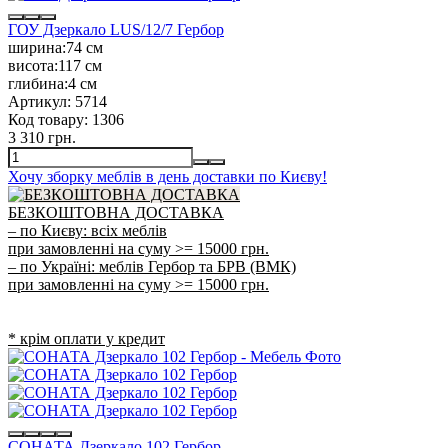
ГОУ Дзеркало LUS/12/7 Гербор
ширина:
74 см
висота:
117 см
глибина:
4 см
Артикул:
5714
Код товару:
1306
3 310 грн.
Хочу зборку меблів в день доставки по Києву!
БЕЗКОШТОВНА ДОСТАВКА
– по Києву: всіх меблів
при замовленні на суму >= 15000 грн.
– по Україні: меблів Гербор та БРВ (ВМК)
при замовленні на суму >= 15000 грн.
* крім оплати у кредит
СОНАТА Дзеркало 102 Гербор