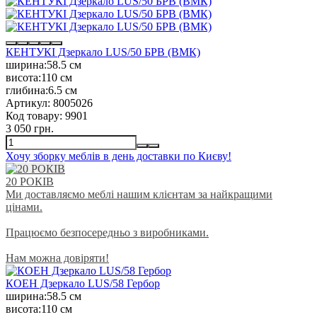
КЕНТУКІ Дзеркало LUS/50 БРВ (ВМК)
ширина:
58.5 см
висота:
110 см
глибина:
6.5 см
Артикул:
8005026
Код товару:
9901
3 050 грн.
Хочу зборку меблів в день доставки по Києву!
20 РОКІВ
Ми доставляємо меблі нашим клієнтам за найкращими
цінами.
Працюємо безпосередньо з виробниками.
Нам можна довіряти!
КОЕН Дзеркало LUS/58 Гербор
ширина:
58.5 см
висота:
110 см