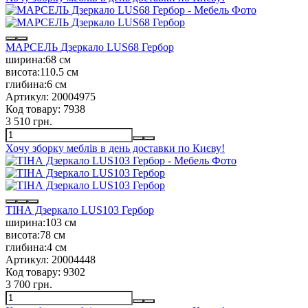
МАРСЕЛЬ Дзеркало LUS68 Гербор
ширина:
68 см
висота:
110.5 см
глибина:
6 см
Артикул:
20004975
Код товару:
7938
3 510 грн.
Хочу зборку меблів в день доставки по Києву!
ТІНА Дзеркало LUS103 Гербор
ширина:
103 см
висота:
78 см
глибина:
4 см
Артикул:
20004448
Код товару:
9302
3 700 грн.