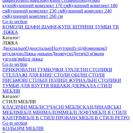
шафи
Полиці навісні
Кухонні стільниці
Модульні
кухні
Кухонний комплект 170 см
Кухонний комплект 180
см
Кухонний комплект 230 см
Кухонний комплект 240
см
Кухонний комплект 260 см
Go to section
КОМОДИ
ШАФИ
ШАФИ-КУПЕ
ВІТРИНИ
ТУМБИ ТВ
ЛІЖКА
Каталог
/
ЛІЖКА
Двоспальні
Односпальні
Полуторні
Із підйомником
З
шухлядою
Ліжка-дивани
Двоярусні
Дитячі
З м'яким
узголів'ям
Білі ліжка
Go to section
ПРИКРОВАТНІ ТУМБОЧКИ
ТУАЛЕТНІ СТОЛИКИ
СТЕЛЛАЖІ ДЛЯ КНИГ
СТОЛИ ОБІДНІ
СТОЛИ
ПИСЬМОВІ
СТІЛЬЦI
ПОЛИЦІ
ЖУРНАЛЬНІ СТОЛИКИ
ТУМБИ ДЛЯ ВЗУТТЯ
ВІШАКИ
ДЗЕРКАЛА
СТИЛІ
МЕБЛІВ
Каталог
/
СТИЛІ МЕБЛІВ
КЛАСИЧНІ МЕБЛІ
СУЧАСНІ МЕБЛІ
СКАНДИНАВСЬКІ
МЕБЛІ
МЕБЛІ МІНІМАЛІЗМ
МЕБЛІ ЛОФТ
МЕБЛІ В СТИЛІ
КАНТРІ
МЕБЛІ В СТИЛІ ПРОВАНС
МЕБЛІ В СТИЛІ РЕТРО
Go to section
КОЛЬОРИ МЕБЛІВ