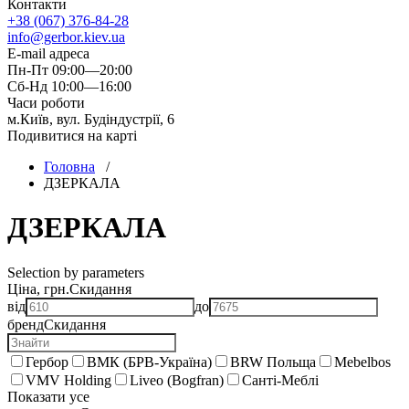
Контакти
+38 (067) 376-84-28
info@gerbor.kiev.ua
E-mail адреса
Пн-Пт 09:00—20:00
Сб-Нд 10:00—16:00
Часи роботи
м.Київ, вул. Будіндустрії, 6
Подивитися на карті
Головна
/
ДЗЕРКАЛА
ДЗЕРКАЛА
Selection by parameters
Ціна, грн.
Скидання
від
до
бренд
Скидання
Гербор
ВМК (БРВ-Україна)
BRW Польща
Mebelbos
VMV Holding
Liveo (Bogfran)
Санті-Меблі
Показати усе