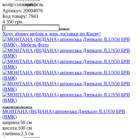
колір:
Артикул:
20004976
Код товару:
7943
4 350 грн.
Хочу зборку меблів в день доставки по Києву!
МОНТАНА (ІНДІАНА) арізонська Дзеркало JLUS50 БРВ
(ВМК)
ширина:
50 см
висота:
100 см
глибина:
2.5 см