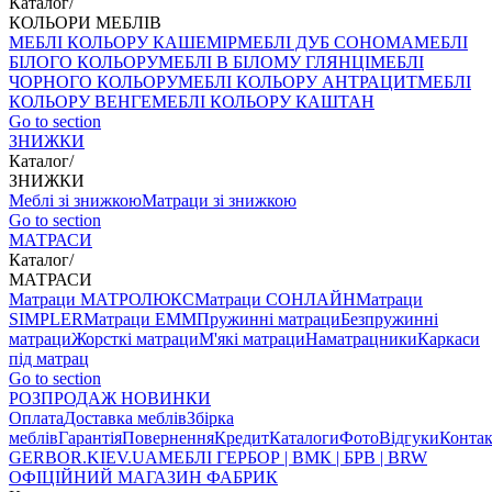
Каталог
/
КОЛЬОРИ МЕБЛІВ
МЕБЛІ КОЛЬОРУ КАШЕМІР
МЕБЛІ ДУБ СОНОМА
МЕБЛІ
БІЛОГО КОЛЬОРУ
МЕБЛІ В БІЛОМУ ГЛЯНЦІ
МЕБЛІ
ЧОРНОГО КОЛЬОРУ
МЕБЛІ КОЛЬОРУ АНТРАЦИТ
МЕБЛІ
КОЛЬОРУ ВЕНГЕ
МЕБЛІ КОЛЬОРУ КАШТАН
Go to section
ЗНИЖКИ
Каталог
/
ЗНИЖКИ
Меблі зі знижкою
Матраци зі знижкою
Go to section
МАТРАСИ
Каталог
/
МАТРАСИ
Матраци МАТРОЛЮКС
Матраци СОНЛАЙН
Матраци
SIMPLER
Матраци ЕММ
Пружинні матраци
Безпружинні
матраци
Жорсткі матраци
М'які матраци
Наматрацники
Каркаси
під матрац
Go to section
РОЗПРОДАЖ
НОВИНКИ
Оплата
Доставка меблів
Збірка
меблів
Гарантія
Повернення
Кредит
Каталоги
Фото
Відгуки
Конта
GERBOR
.KIEV.UA
МЕБЛI ГЕРБОР | ВМК | БРВ | BRW
ОФІЦІЙНИЙ МАГАЗИН ФАБРИК