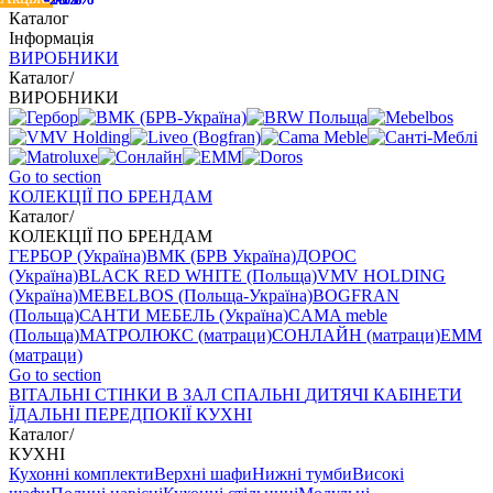
Каталог
Інформація
ВИРОБНИКИ
Каталог
/
ВИРОБНИКИ
Go to section
КОЛЕКЦІЇ ПО БРЕНДАМ
Каталог
/
КОЛЕКЦІЇ ПО БРЕНДАМ
ГЕРБОР (Україна)
ВМК (БРВ Україна)
ДОРОС
(Україна)
BLACK RED WHITE (Польща)
VMV HOLDING
(Україна)
MEBELBOS (Польща-Україна)
BOGFRAN
(Польща)
САНТИ МЕБЕЛЬ (Україна)
CAMA meble
(Польща)
МАТРОЛЮКС (матраци)
СОНЛАЙН (матраци)
EMM
(матраци)
Go to section
ВIТАЛЬНI
СТІНКИ В ЗАЛ
СПАЛЬНІ
ДИТЯЧІ
КАБІНЕТИ
ЇДАЛЬНI
ПЕРЕДПОКІЇ
КУХНІ
Каталог
/
КУХНІ
Кухонні комплекти
Верхні шафи
Нижні тумби
Високі