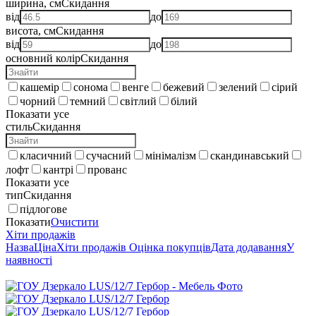
ширина, см
Скидання
від
до
висота, см
Скидання
від
до
основний колір
Скидання
кашемір
сонома
венге
бежевий
зелений
сірий
чорний
темний
світлий
білий
Показати усе
стиль
Скидання
класичний
сучасний
мінімалізм
скандинавський
лофт
кантрі
прованс
Показати усе
тип
Скидання
підлогове
Показати
Очистити
Хіти продажів
Назва
Ціна
Хіти продажів
Оцінка покупців
Дата додавання
У
наявності