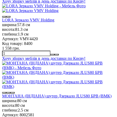
Хочу зборку меблів в день доставки по Києву!
LORA Зеркало VMV Holding
ширина:
57.8 см
висота:
81.3 см
глибина:
1.9 см
Артикул:
VMV4420
Код товару:
8400
1 558 грн.
Хочу зборку меблів в день доставки по Києву!
МОНТАНА (ІНДІАНА) шутер Дзеркало JLUS80 БРВ (ВМК)
ширина:
80 см
висота:
80 см
глибина:
2.5 см
Артикул:
8002581