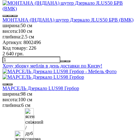
МОНТАНА (ІНДІАНА) шутер Дзеркало JLUS50 БРВ (ВМК)
ширина:
50 см
висота:
100 см
глибина:
2.5 см
Артикул:
8002496
Код товару:
226
2 640 грн.
Хочу зборку меблів в день доставки по Києву!
МАРСЕЛЬ Дзеркало LUS98 Гербор
ширина:
98 см
висота:
100 см
глибина:
6 см