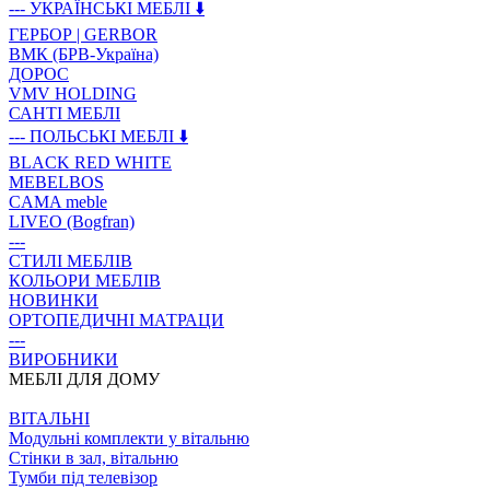
--- УКРАЇНСЬКІ МЕБЛІ ⬇️
ГЕРБОР | GERBOR
ВМК (БРВ-Україна)
ДОРОС
VMV HOLDING
САНТІ МЕБЛІ
--- ПОЛЬСЬКІ МЕБЛІ ⬇️
BLACK RED WHITE
MEBELBOS
CAMA meble
LIVEO (Bogfran)
---
СТИЛІ МЕБЛІВ
КОЛЬОРИ МЕБЛІВ
НОВИНКИ
ОРТОПЕДИЧНІ МАТРАЦИ
---
ВИРОБНИКИ
МЕБЛІ ДЛЯ ДОМУ
ВIТАЛЬНI
Модульні комплекти у вітальню
Стінки в зал, вітальню
Тумби під телевізор