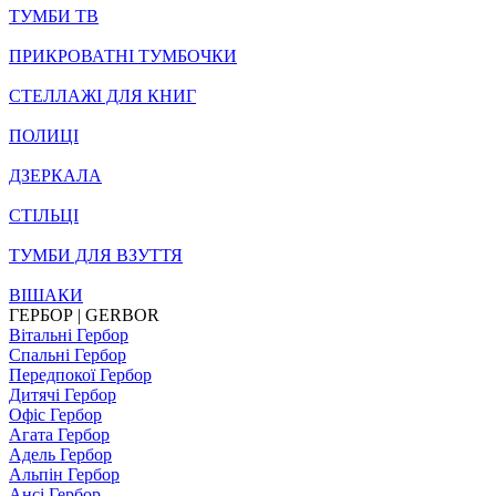
ТУМБИ ТВ
ПРИКРОВАТНІ ТУМБОЧКИ
СТЕЛЛАЖІ ДЛЯ КНИГ
ПОЛИЦІ
ДЗЕРКАЛА
СТІЛЬЦI
ТУМБИ ДЛЯ ВЗУТТЯ
ВІШАКИ
ГЕРБОР | GERBOR
Вітальні Гербор
Спальні Гербор
Передпокої Гербор
Дитячі Гербор
Офіс Гербор
Агата Гербор
Адель Гербор
Альпін Гербор
Ансі Гербор