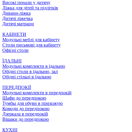
Високі пенали у дитячу
Ліжка для дітей та підлітків
Дивани-ліжка
Дитячі ліжечка
Дитячі матраци
КАБІНЕТИ
Модульні меблі для кабінету
Столи письмові для кабінету
Офісні столи
ЇДАЛЬНI
Модульні комплекти в їдальню
Обідні столи в їдальню, зал
Обідні стільці в їдальню
ПЕРЕДПОКІЇ
Модульні комплекти в передпокій
Шафи до передпокою
Тумбы для обуви в прихожую
Комоди до передпокою
Дзеркала в передпокій
Вішаки до передпокою
КУХНІ