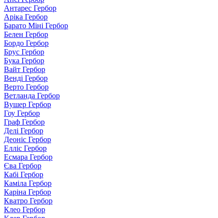
Антарес Гербор
Аріка Гербор
Барато Міні Гербор
Белен Гербор
Бордо Гербор
Брус Гербор
Бука Гербор
Вайт Гербор
Венді Гербор
Верто Гербор
Ветланда Гербор
Вушер Гербор
Гоу Гербор
Граф Гербор
Делі Гербор
Деоніс Гербор
Елліс Гербор
Есмара Гербор
Єва Гербор
Кабі Гербор
Каміла Гербор
Каріна Гербор
Кватро Гербор
Клео Гербор