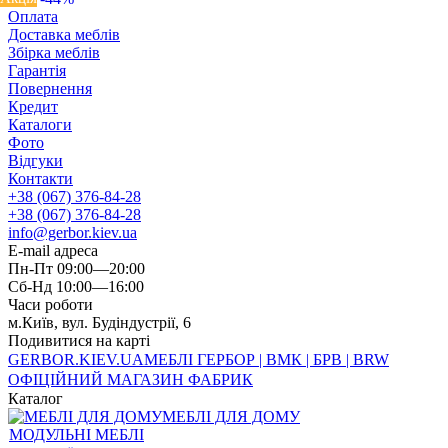
Оплата
Доставка меблів
Збірка меблів
Гарантія
Повернення
Кредит
Каталоги
Фото
Відгуки
Контакти
+38 (067) 376-84-28
+38 (067) 376-84-28
info@gerbor.kiev.ua
E-mail адреса
Пн-Пт 09:00—20:00
Сб-Нд 10:00—16:00
Часи роботи
м.Київ, вул. Будіндустрії, 6
Подивитися на карті
GERBOR
.KIEV.UA
МЕБЛI ГЕРБОР | ВМК | БРВ | BRW
ОФІЦІЙНИЙ МАГАЗИН ФАБРИК
Каталог
МЕБЛІ ДЛЯ ДОМУ
МОДУЛЬНІ МЕБЛІ