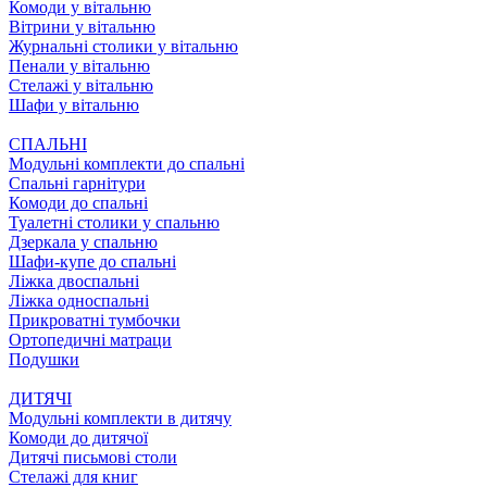
Комоди у вітальню
Вітрини у вітальню
Журнальні столики у вітальню
Пенали у вітальню
Стелажі у вітальню
Шафи у вітальню
СПАЛЬНІ
Модульні комплекти до спальні
Спальні гарнітури
Комоди до спальні
Туалетні столики у спальню
Дзеркала у спальню
Шафи-купе до спальні
Ліжка двоспальні
Ліжка односпальні
Прикроватні тумбочки
Ортопедичні матраци
Подушки
ДИТЯЧІ
Модульні комплекти в дитячу
Комоди до дитячої
Дитячі письмові столи
Стелажі для книг