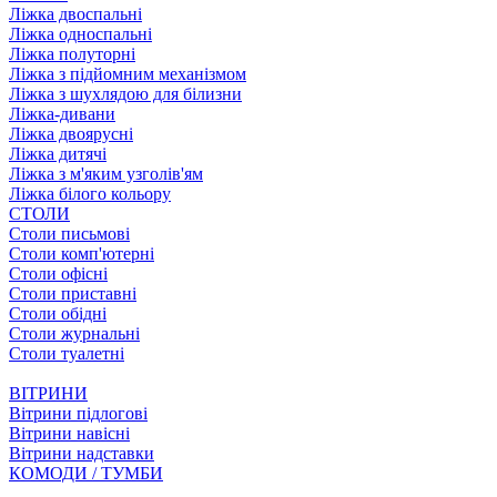
Ліжка двоспальні
Ліжка односпальні
Ліжка полуторні
Ліжка з підйомним механізмом
Ліжка з шухлядою для білизни
Ліжка-дивани
Ліжка двоярусні
Ліжка дитячі
Ліжка з м'яким узголів'ям
Ліжка білого кольору
СТОЛИ
Столи письмові
Столи комп'ютерні
Столи офісні
Столи приставні
Столи обідні
Столи журнальні
Столи туалетні
ВІТРИНИ
Вітрини підлогові
Вітрини навісні
Вітрини надставки
КОМОДИ / ТУМБИ