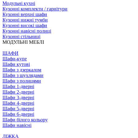
Модульні кухні
Кухонні комплекти / гарнітури
Кухонні верхні шафи
Кухонні нижні тумби
Кухонні високі шафи
Кухонні навісні полиці
Кухонні стільниці
МОДУЛЬНІ МЕБЛІ
ШАФИ
Шафи-купе
Шафи кутові
Шафи з дзеркалом
Шафи з шухлядами
Шафи з полицями
Шафи 1-дверні
Шафи 2-дверні
Шафи 3-дверні
Шафи 4-дверні
Шафи 5-дверні
Шафи 6-дверні
Шафи білого кольору
Шафи навісні
ЛІЖКА