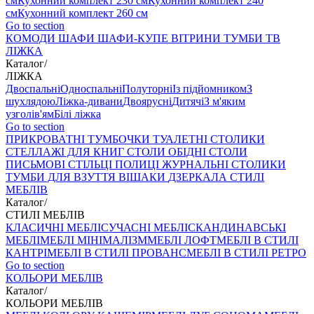
см
Кухонний комплект 230 см
Кухонний комплект 240
см
Кухонний комплект 260 см
Go to section
КОМОДИ
ШАФИ
ШАФИ-КУПЕ
ВІТРИНИ
ТУМБИ ТВ
ЛІЖКА
Каталог
/
ЛІЖКА
Двоспальні
Односпальні
Полуторні
Із підйомником
З
шухлядою
Ліжка-дивани
Двоярусні
Дитячі
З м'яким
узголів'ям
Білі ліжка
Go to section
ПРИКРОВАТНІ ТУМБОЧКИ
ТУАЛЕТНІ СТОЛИКИ
СТЕЛЛАЖІ ДЛЯ КНИГ
СТОЛИ ОБІДНІ
СТОЛИ
ПИСЬМОВІ
СТІЛЬЦI
ПОЛИЦІ
ЖУРНАЛЬНІ СТОЛИКИ
ТУМБИ ДЛЯ ВЗУТТЯ
ВІШАКИ
ДЗЕРКАЛА
СТИЛІ
МЕБЛІВ
Каталог
/
СТИЛІ МЕБЛІВ
КЛАСИЧНІ МЕБЛІ
СУЧАСНІ МЕБЛІ
СКАНДИНАВСЬКІ
МЕБЛІ
МЕБЛІ МІНІМАЛІЗМ
МЕБЛІ ЛОФТ
МЕБЛІ В СТИЛІ
КАНТРІ
МЕБЛІ В СТИЛІ ПРОВАНС
МЕБЛІ В СТИЛІ РЕТРО
Go to section
КОЛЬОРИ МЕБЛІВ
Каталог
/
КОЛЬОРИ МЕБЛІВ