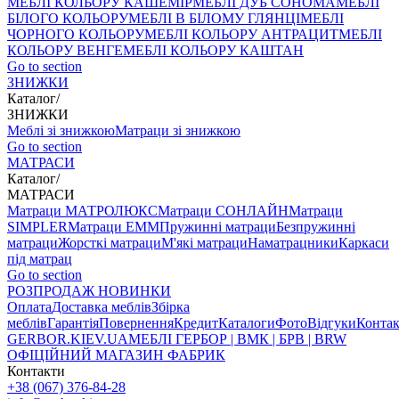
МЕБЛІ КОЛЬОРУ КАШЕМІР
МЕБЛІ ДУБ СОНОМА
МЕБЛІ
БІЛОГО КОЛЬОРУ
МЕБЛІ В БІЛОМУ ГЛЯНЦІ
МЕБЛІ
ЧОРНОГО КОЛЬОРУ
МЕБЛІ КОЛЬОРУ АНТРАЦИТ
МЕБЛІ
КОЛЬОРУ ВЕНГЕ
МЕБЛІ КОЛЬОРУ КАШТАН
Go to section
ЗНИЖКИ
Каталог
/
ЗНИЖКИ
Меблі зі знижкою
Матраци зі знижкою
Go to section
МАТРАСИ
Каталог
/
МАТРАСИ
Матраци МАТРОЛЮКС
Матраци СОНЛАЙН
Матраци
SIMPLER
Матраци ЕММ
Пружинні матраци
Безпружинні
матраци
Жорсткі матраци
М'які матраци
Наматрацники
Каркаси
під матрац
Go to section
РОЗПРОДАЖ
НОВИНКИ
Оплата
Доставка меблів
Збірка
меблів
Гарантія
Повернення
Кредит
Каталоги
Фото
Відгуки
Конта
GERBOR
.KIEV.UA
МЕБЛI ГЕРБОР | ВМК | БРВ | BRW
ОФІЦІЙНИЙ МАГАЗИН ФАБРИК
Контакти
+38 (067) 376-84-28