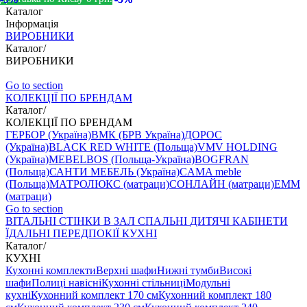
Каталог
Інформація
ВИРОБНИКИ
Каталог
/
ВИРОБНИКИ
Go to section
КОЛЕКЦІЇ ПО БРЕНДАМ
Каталог
/
КОЛЕКЦІЇ ПО БРЕНДАМ
ГЕРБОР (Україна)
ВМК (БРВ Україна)
ДОРОС
(Україна)
BLACK RED WHITE (Польща)
VMV HOLDING
(Україна)
MEBELBOS (Польща-Україна)
BOGFRAN
(Польща)
САНТИ МЕБЕЛЬ (Україна)
CAMA meble
(Польща)
МАТРОЛЮКС (матраци)
СОНЛАЙН (матраци)
EMM
(матраци)
Go to section
ВIТАЛЬНI
СТІНКИ В ЗАЛ
СПАЛЬНІ
ДИТЯЧІ
КАБІНЕТИ
ЇДАЛЬНI
ПЕРЕДПОКІЇ
КУХНІ
Каталог
/
КУХНІ
Кухонні комплекти
Верхні шафи
Нижні тумби
Високі
шафи
Полиці навісні
Кухонні стільниці
Модульні
кухні
Кухонний комплект 170 см
Кухонний комплект 180