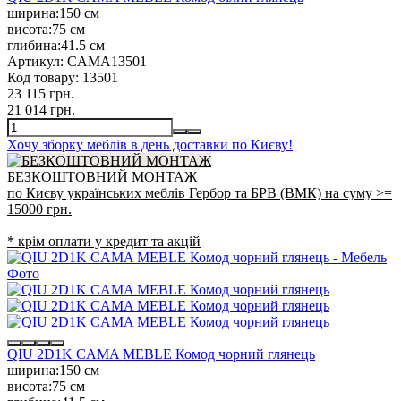
ширина:
150 см
висота:
75 см
глибина:
41.5 см
Артикул:
CAMA13501
Код товару:
13501
23 115 грн.
21 014 грн.
Хочу зборку меблів в день доставки по Києву!
БЕЗКОШТОВНИЙ МОНТАЖ
по Києву українських меблів Гербор та БРВ (ВМК) на суму >=
15000 грн.
* крім оплати у кредит та акцій
QIU 2D1K CAMA MEBLE Комод чорний глянець
ширина:
150 см
висота:
75 см