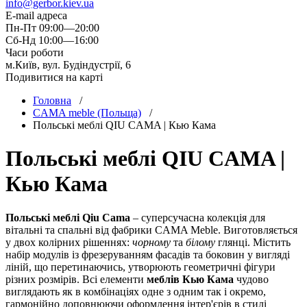
info@gerbor.kiev.ua
E-mail адреса
Пн-Пт 09:00—20:00
Сб-Нд 10:00—16:00
Часи роботи
м.Київ, вул. Будіндустрії, 6
Подивитися на карті
Головна
/
CAMA meble (Польща)
/
Польські меблі QIU CAMA | Кью Кама
Польські меблі QIU CAMA |
Кью Кама
Польські меблі Qiu Cama
– суперсучасна колекція для
вітальні та спальні від фабрики CAMA Meble. Виготовляється
у двох колірних рішеннях:
чорному
та
білому
глянці. Містить
набір модулів із фрезеруванням фасадів та боковин у вигляді
ліній, що перетинаючись, утворюють геометричні фігури
різних розмірів. Всі елементи
меблів Кью Кама
чудово
виглядають як в комбінаціях одне з одним так і окремо,
гармонійно доповнюючи оформлення інтер'єрів в стилі