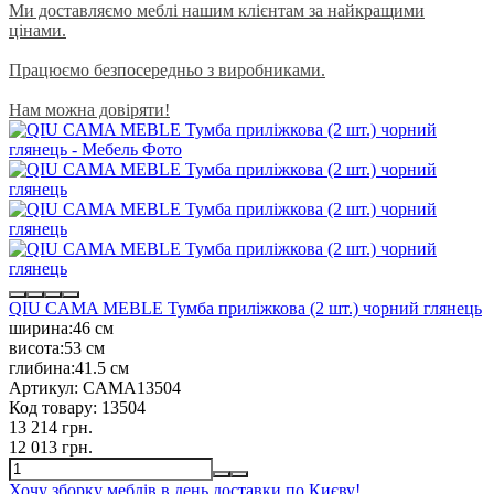
Ми доставляємо меблі нашим клієнтам за найкращими
цінами.
Працюємо безпосередньо з виробниками.
Нам можна довіряти!
QIU CAMA MEBLE Тумба приліжкова (2 шт.) чорний глянець
ширина:
46 см
висота:
53 см
глибина:
41.5 см
Артикул:
CAMA13504
Код товару:
13504
13 214 грн.
12 013 грн.
Хочу зборку меблів в день доставки по Києву!