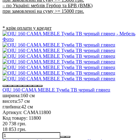
– по Україні: меблів Гербор та БРВ (ВМК)
при замовленні на суму >= 15000 грн.
* крім оплати у кредит
QIU 160 CAMA MEBLE Тумба ТВ черный глянец
ширина:
160 см
висота:
57 см
глибина:
42 см
Артикул:
CAMA11800
Код товару:
11800
20 738 грн.
18 853 грн.