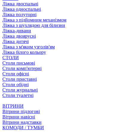
Ліжка двоспальні
Ліжка односпальні
Ліжка полуторні
Ліжка з підйомним механізмом
Ліжка з шухлядою для білизни
Ліжка-дивани
Ліжка двоярусні
Ліжка дитячі
Ліжка з м'яким узголів'ям
Ліжка білого кольору
СТОЛИ
Столи письмові
Столи комп'ютерні
Столи офісні
Столи приставні
Столи обідні
Столи журнальні
Столи туалетні
ВІТРИНИ
Вітрини підлогові
Вітрини навісні
Вітрини надставки
КОМОДИ / ТУМБИ