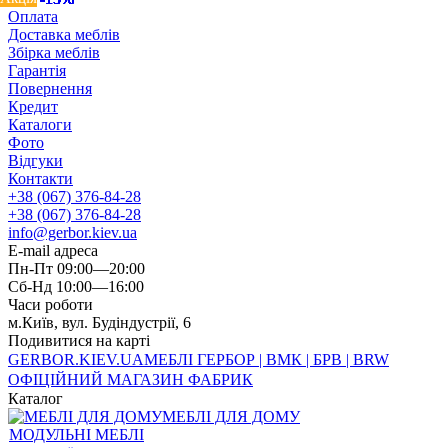
Оплата
Доставка меблів
Збірка меблів
Гарантія
Повернення
Кредит
Каталоги
Фото
Відгуки
Контакти
+38 (067) 376-84-28
+38 (067) 376-84-28
info@gerbor.kiev.ua
E-mail адреса
Пн-Пт 09:00—20:00
Сб-Нд 10:00—16:00
Часи роботи
м.Київ, вул. Будіндустрії, 6
Подивитися на карті
GERBOR
.KIEV.UA
МЕБЛI ГЕРБОР | ВМК | БРВ | BRW
ОФІЦІЙНИЙ МАГАЗИН ФАБРИК
Каталог
МЕБЛІ ДЛЯ ДОМУ
МОДУЛЬНІ МЕБЛІ