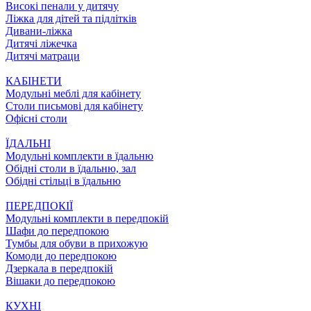
Високі пенали у дитячу
Ліжка для дітей та підлітків
Дивани-ліжка
Дитячі ліжечка
Дитячі матраци
КАБІНЕТИ
Модульні меблі для кабінету
Столи письмові для кабінету
Офісні столи
ЇДАЛЬНI
Модульні комплекти в їдальню
Обідні столи в їдальню, зал
Обідні стільці в їдальню
ПЕРЕДПОКІЇ
Модульні комплекти в передпокій
Шафи до передпокою
Тумбы для обуви в прихожую
Комоди до передпокою
Дзеркала в передпокій
Вішаки до передпокою
КУХНІ