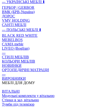
--- УКРАЇНСЬКІ МЕБЛІ ⬇️
ГЕРБОР | GERBOR
ВМК (БРВ-Україна)
ДОРОС
VMV HOLDING
САНТІ МЕБЛІ
--- ПОЛЬСЬКІ МЕБЛІ ⬇️
BLACK RED WHITE
MEBELBOS
CAMA meble
LIVEO (Bogfran)
---
СТИЛІ МЕБЛІВ
КОЛЬОРИ МЕБЛІВ
НОВИНКИ
ОРТОПЕДИЧНІ МАТРАЦИ
---
ВИРОБНИКИ
МЕБЛІ ДЛЯ ДОМУ
ВIТАЛЬНI
Модульні комплекти у вітальню
Стінки в зал, вітальню
Тумби під телевізор