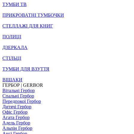
ТУМБИ ТВ
ПРИКРОВАТНІ ТУМБОЧКИ
СТЕЛЛАЖІ ДЛЯ КНИГ
ПОЛИЦІ
ДЗЕРКАЛА
СТІЛЬЦI
ТУМБИ ДЛЯ ВЗУТТЯ
ВІШАКИ
ГЕРБОР | GERBOR
Вітальні Гербор
Спальні Гербор
Передпокої Гербор
Дитячі Гербор
Офіс Гербор
Агата Гербор
Адель Гербор
Альпін Гербор
Ансі Гербор