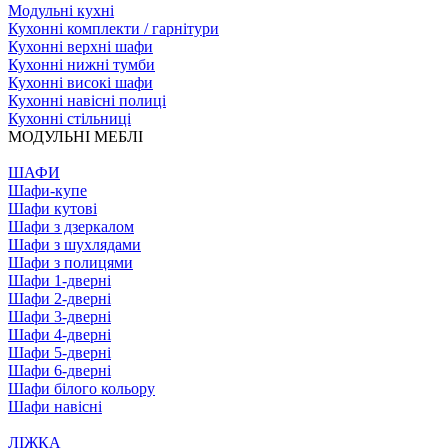
Модульні кухні
Кухонні комплекти / гарнітури
Кухонні верхні шафи
Кухонні нижні тумби
Кухонні високі шафи
Кухонні навісні полиці
Кухонні стільниці
МОДУЛЬНІ МЕБЛІ
ШАФИ
Шафи-купе
Шафи кутові
Шафи з дзеркалом
Шафи з шухлядами
Шафи з полицями
Шафи 1-дверні
Шафи 2-дверні
Шафи 3-дверні
Шафи 4-дверні
Шафи 5-дверні
Шафи 6-дверні
Шафи білого кольору
Шафи навісні
ЛІЖКА