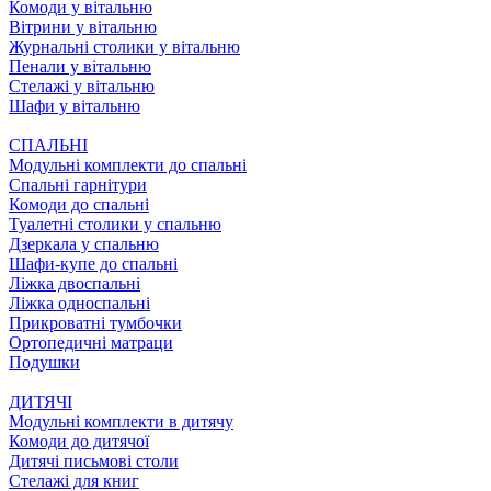
Комоди у вітальню
Вітрини у вітальню
Журнальні столики у вітальню
Пенали у вітальню
Стелажі у вітальню
Шафи у вітальню
СПАЛЬНІ
Модульні комплекти до спальні
Спальні гарнітури
Комоди до спальні
Туалетні столики у спальню
Дзеркала у спальню
Шафи-купе до спальні
Ліжка двоспальні
Ліжка односпальні
Прикроватні тумбочки
Ортопедичні матраци
Подушки
ДИТЯЧІ
Модульні комплекти в дитячу
Комоди до дитячої
Дитячі письмові столи
Стелажі для книг