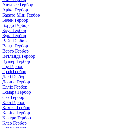
Антарес Гербор
Аріка Гербор
Барато Міні Гербор
Белен Гербор
Бордо Гербор
Брус Гербор
Бука Гербор
Вайт Гербор
Венді Гербор
Верто Гербор
Ветланда Гербор
Вушер Гербор
Гоу Гербор
Граф Гербор
Делі Гербор
Деоніс Гербор
Елліс Гербор
Есмара Гербор
Єва Гербор
Кабі Гербор
Каміла Гербор
Каріна Гербор
Кватро Гербор
Клео Гербор