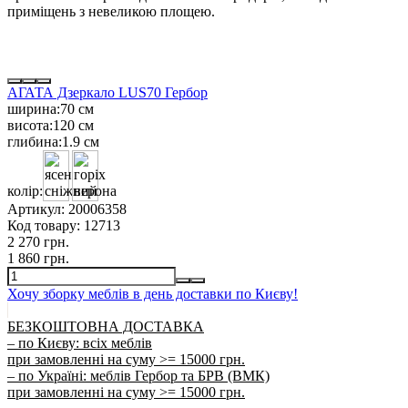
приміщень з невеликою площею.
АГАТА Дзеркало LUS70 Гербор
ширина:
70 см
висота:
120 см
глибина:
1.9 см
колір:
Артикул:
20006358
Код товару:
12713
2 270 грн.
1 860 грн.
Хочу зборку меблів в день доставки по Києву!
БЕЗКОШТОВНА ДОСТАВКА
– по Києву: всіх меблів
при замовленні на суму >= 15000 грн.
– по Україні: меблів Гербор та БРВ (ВМК)
при замовленні на суму >= 15000 грн.