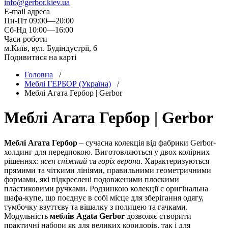
info@gerbor.kiev.ua
E-mail адреса
Пн-Пт 09:00—20:00
Сб-Нд 10:00—16:00
Часи роботи
м.Київ, вул. Будіндустрії, 6
Подивитися на карті
Головна
/
Меблі ГЕРБОР (Україна)
/
Меблi Агата Гербор | Gerbor
Меблi Агата Гербор | Gerbor
Меблі Агата Гербор
– сучасна колекція від фабрики Gerbor-
холдинг для передпокою. Виготовляються у двох колірних
рішеннях:
ясен сніжний
та
горіх верона
. Характеризуються
прямими та чіткими лініями, правильними геометричними
формами, які підкреслені подовженими плоскими
пластиковими ручками. Родзинкою колекції є оригінальна
шафа-купе, що поєднує в собі місце для зберігання одягу,
тумбочку взуттєву та вішалку з полицею та гачками.
Модульність
меблів Agata Gerbor
дозволяє створити
практичні набори як для великих коридорів, так і для