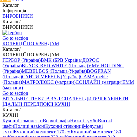
Каталог
Інформація
ВИРОБНИКИ
Каталог
/
ВИРОБНИКИ
Go to section
КОЛЕКЦІЇ ПО БРЕНДАМ
Каталог
/
КОЛЕКЦІЇ ПО БРЕНДАМ
ГЕРБОР (Україна)
ВМК (БРВ Україна)
ДОРОС
(Україна)
BLACK RED WHITE (Польща)
VMV HOLDING
(Україна)
MEBELBOS (Польща-Україна)
BOGFRAN
(Польща)
САНТИ МЕБЕЛЬ (Україна)
CAMA meble
(Польща)
МАТРОЛЮКС (матраци)
СОНЛАЙН (матраци)
EMM
(матраци)
Go to section
ВIТАЛЬНI
СТІНКИ В ЗАЛ
СПАЛЬНІ
ДИТЯЧІ
КАБІНЕТИ
ЇДАЛЬНI
ПЕРЕДПОКІЇ
КУХНІ
Каталог
/
КУХНІ
Кухонні комплекти
Верхні шафи
Нижні тумби
Високі
шафи
Полиці навісні
Кухонні стільниці
Модульні
кухні
Кухонний комплект 170 см
Кухонний комплект 180