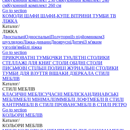
см
Кухонний комплект 230 см
Кухонний комплект 240
см
Кухонний комплект 260 см
Go to section
КОМОДИ
ШАФИ
ШАФИ-КУПЕ
ВІТРИНИ
ТУМБИ ТВ
ЛІЖКА
Каталог
/
ЛІЖКА
Двоспальні
Односпальні
Полуторні
Із підйомником
З
шухлядою
Ліжка-дивани
Двоярусні
Дитячі
З м'яким
узголів'ям
Білі ліжка
Go to section
ПРИКРОВАТНІ ТУМБОЧКИ
ТУАЛЕТНІ СТОЛИКИ
СТЕЛЛАЖІ ДЛЯ КНИГ
СТОЛИ ОБІДНІ
СТОЛИ
ПИСЬМОВІ
СТІЛЬЦI
ПОЛИЦІ
ЖУРНАЛЬНІ СТОЛИКИ
ТУМБИ ДЛЯ ВЗУТТЯ
ВІШАКИ
ДЗЕРКАЛА
СТИЛІ
МЕБЛІВ
Каталог
/
СТИЛІ МЕБЛІВ
КЛАСИЧНІ МЕБЛІ
СУЧАСНІ МЕБЛІ
СКАНДИНАВСЬКІ
МЕБЛІ
МЕБЛІ МІНІМАЛІЗМ
МЕБЛІ ЛОФТ
МЕБЛІ В СТИЛІ
КАНТРІ
МЕБЛІ В СТИЛІ ПРОВАНС
МЕБЛІ В СТИЛІ РЕТРО
Go to section
КОЛЬОРИ МЕБЛІВ
Каталог
/
КОЛЬОРИ МЕБЛІВ