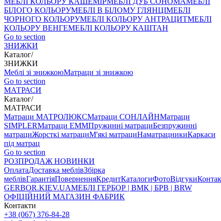
МЕБЛІ КОЛЬОРУ КАШЕМІР
МЕБЛІ ДУБ СОНОМА
МЕБЛІ
БІЛОГО КОЛЬОРУ
МЕБЛІ В БІЛОМУ ГЛЯНЦІ
МЕБЛІ
ЧОРНОГО КОЛЬОРУ
МЕБЛІ КОЛЬОРУ АНТРАЦИТ
МЕБЛІ
КОЛЬОРУ ВЕНГЕ
МЕБЛІ КОЛЬОРУ КАШТАН
Go to section
ЗНИЖКИ
Каталог
/
ЗНИЖКИ
Меблі зі знижкою
Матраци зі знижкою
Go to section
МАТРАСИ
Каталог
/
МАТРАСИ
Матраци МАТРОЛЮКС
Матраци СОНЛАЙН
Матраци
SIMPLER
Матраци ЕММ
Пружинні матраци
Безпружинні
матраци
Жорсткі матраци
М'які матраци
Наматрацники
Каркаси
під матрац
Go to section
РОЗПРОДАЖ
НОВИНКИ
Оплата
Доставка меблів
Збірка
меблів
Гарантія
Повернення
Кредит
Каталоги
Фото
Відгуки
Конта
GERBOR
.KIEV.UA
МЕБЛI ГЕРБОР | ВМК | БРВ | BRW
ОФІЦІЙНИЙ МАГАЗИН ФАБРИК
Контакти
+38 (067) 376-84-28