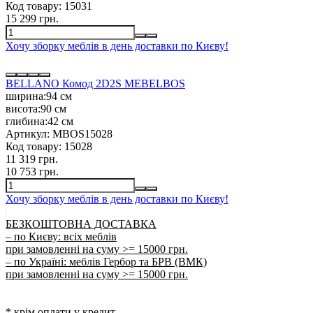
Код товару:
15031
15 299 грн.
Хочу зборку меблів в день доставки по Києву!
BELLANO Комод 2D2S MEBELBOS
ширина:
94 см
висота:
90 см
глибина:
42 см
Артикул:
MBOS15028
Код товару:
15028
11 319 грн.
10 753 грн.
Хочу зборку меблів в день доставки по Києву!
БЕЗКОШТОВНА ДОСТАВКА
– по Києву: всіх меблів
при замовленні на суму >= 15000 грн.
– по Україні: меблів Гербор та БРВ (ВМК)
при замовленні на суму >= 15000 грн.
* крім оплати у кредит