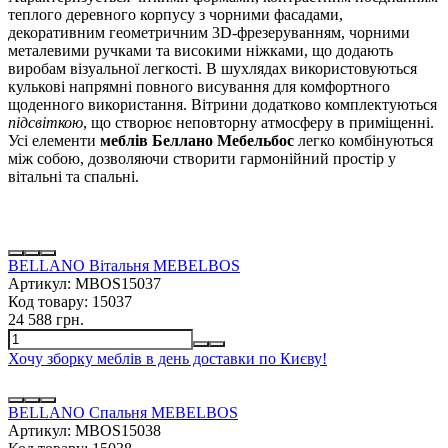
теплого деревного корпусу з чорними фасадами,
декоративним геометричним 3D-фрезеруванням, чорними
металевими ручками та високими ніжками, що додають
виробам візуальної легкості. В шухлядах використовуються
кулькові напрямні повного висування для комфортного
щоденного використання. Вітрини додатково комплектуються
підсвіткою
, що створює неповторну атмосферу в приміщенні.
Усі елементи
меблів Беллано Мебельбос
легко комбінуються
між собою, дозволяючи створити гармонійний простір у
вітальні та спальні.
BELLANO Вітальня MEBELBOS
Артикул:
MBOS15037
Код товару:
15037
24 588 грн.
Хочу зборку меблів в день доставки по Києву!
BELLANO Спальня MEBELBOS
Артикул:
MBOS15038