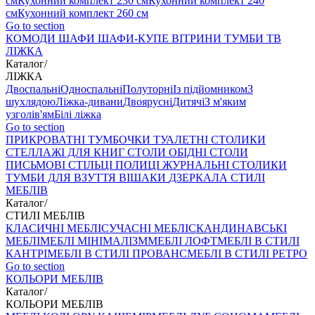
см
Кухонний комплект 230 см
Кухонний комплект 240
см
Кухонний комплект 260 см
Go to section
КОМОДИ
ШАФИ
ШАФИ-КУПЕ
ВІТРИНИ
ТУМБИ ТВ
ЛІЖКА
Каталог
/
ЛІЖКА
Двоспальні
Односпальні
Полуторні
Із підйомником
З
шухлядою
Ліжка-дивани
Двоярусні
Дитячі
З м'яким
узголів'ям
Білі ліжка
Go to section
ПРИКРОВАТНІ ТУМБОЧКИ
ТУАЛЕТНІ СТОЛИКИ
СТЕЛЛАЖІ ДЛЯ КНИГ
СТОЛИ ОБІДНІ
СТОЛИ
ПИСЬМОВІ
СТІЛЬЦI
ПОЛИЦІ
ЖУРНАЛЬНІ СТОЛИКИ
ТУМБИ ДЛЯ ВЗУТТЯ
ВІШАКИ
ДЗЕРКАЛА
СТИЛІ
МЕБЛІВ
Каталог
/
СТИЛІ МЕБЛІВ
КЛАСИЧНІ МЕБЛІ
СУЧАСНІ МЕБЛІ
СКАНДИНАВСЬКІ
МЕБЛІ
МЕБЛІ МІНІМАЛІЗМ
МЕБЛІ ЛОФТ
МЕБЛІ В СТИЛІ
КАНТРІ
МЕБЛІ В СТИЛІ ПРОВАНС
МЕБЛІ В СТИЛІ РЕТРО
Go to section
КОЛЬОРИ МЕБЛІВ
Каталог
/
КОЛЬОРИ МЕБЛІВ