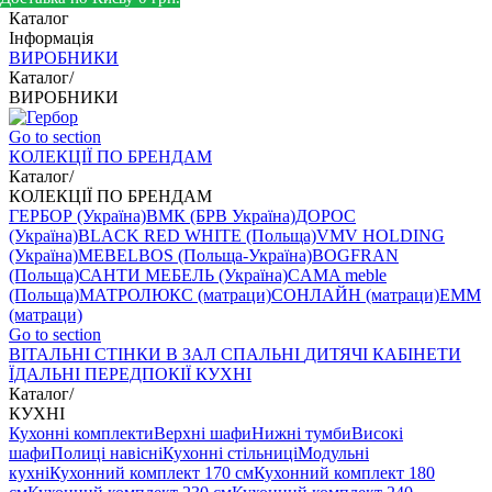
Каталог
Інформація
ВИРОБНИКИ
Каталог
/
ВИРОБНИКИ
Go to section
КОЛЕКЦІЇ ПО БРЕНДАМ
Каталог
/
КОЛЕКЦІЇ ПО БРЕНДАМ
ГЕРБОР (Україна)
ВМК (БРВ Україна)
ДОРОС
(Україна)
BLACK RED WHITE (Польща)
VMV HOLDING
(Україна)
MEBELBOS (Польща-Україна)
BOGFRAN
(Польща)
САНТИ МЕБЕЛЬ (Україна)
CAMA meble
(Польща)
МАТРОЛЮКС (матраци)
СОНЛАЙН (матраци)
EMM
(матраци)
Go to section
ВIТАЛЬНI
СТІНКИ В ЗАЛ
СПАЛЬНІ
ДИТЯЧІ
КАБІНЕТИ
ЇДАЛЬНI
ПЕРЕДПОКІЇ
КУХНІ
Каталог
/
КУХНІ
Кухонні комплекти
Верхні шафи
Нижні тумби
Високі
шафи
Полиці навісні
Кухонні стільниці
Модульні
кухні
Кухонний комплект 170 см
Кухонний комплект 180