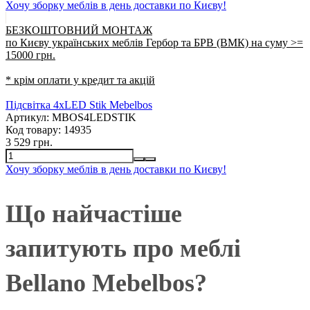
Хочу зборку меблів в день доставки по Києву!
БЕЗКОШТОВНИЙ МОНТАЖ
по Києву українських меблів Гербор та БРВ (ВМК) на суму >=
15000 грн.
* крім оплати у кредит та акцій
Підсвітка 4xLED Stik Mebelbos
Артикул:
MBOS4LEDSTIK
Код товару:
14935
3 529 грн.
Хочу зборку меблів в день доставки по Києву!
Що найчастіше
запитують про меблі
Bellano Mebelbos?