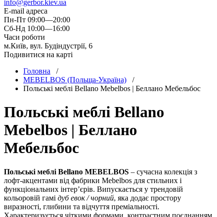
info@gerbor.kiev.ua
E-mail адреса
Пн-Пт 09:00—20:00
Сб-Нд 10:00—16:00
Часи роботи
м.Київ, вул. Будіндустрії, 6
Подивитися на карті
Головна
/
MEBELBOS (Польща-Україна)
/
Польські меблі Bellano Mebelbos | Беллано Мебельбос
Польські меблі Bellano
Mebelbos | Беллано
Мебельбос
Польські меблі Bellano MEBELBOS
– сучасна колекція з
лофт-акцентами від фабрики Mebelbos для стильних і
функціональних інтер’єрів. Випускається у трендовій
кольоровій гамі
дуб евок / чорний
, яка додає простору
виразності, глибини та відчуття преміальності.
Характеризується чіткими формами, контрастним поєднанням