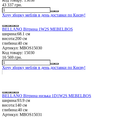
Код товару:
15038
43 337 грн.
Хочу зборку меблів в день доставки по Києву!
BELLANO Вітрина 1W2S MEBELBOS
ширина:
68.1 см
висота:
200 см
глибина:
40 см
Артикул:
MBOS15030
Код товару:
15030
16 569 грн.
Хочу зборку меблів в день доставки по Києву!
МЕБЛІ У СТИЛІ ЛОФТ
різноманіття форм і матеріалів, різних кольорів та фактур
BELLANO Вітрина низька 1D1W2S MEBELBOS
ширина:
93.9 см
висота:
140 см
глибина:
40 см
Артикул:
MBOS15031