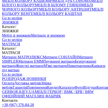
МЕБЛІ КОЛЬОРУ КАШЕМІР
МЕБЛІ ДУБ СОНОМА
МЕБЛІ
БІЛОГО КОЛЬОРУ
МЕБЛІ В БІЛОМУ ГЛЯНЦІ
МЕБЛІ
ЧОРНОГО КОЛЬОРУ
МЕБЛІ КОЛЬОРУ АНТРАЦИТ
МЕБЛІ
КОЛЬОРУ ВЕНГЕ
МЕБЛІ КОЛЬОРУ КАШТАН
Go to section
ЗНИЖКИ
Каталог
/
ЗНИЖКИ
Меблі зі знижкою
Матраци зі знижкою
Go to section
МАТРАСИ
Каталог
/
МАТРАСИ
Матраци МАТРОЛЮКС
Матраци СОНЛАЙН
Матраци
SIMPLER
Матраци ЕММ
Пружинні матраци
Безпружинні
матраци
Жорсткі матраци
М'які матраци
Наматрацники
Каркаси
під матрац
Go to section
РОЗПРОДАЖ
НОВИНКИ
Оплата
Доставка меблів
Збірка
меблів
Гарантія
Повернення
Кредит
Каталоги
Фото
Відгуки
Конта
GERBOR
.KIEV.UA
МЕБЛI ГЕРБОР | ВМК | БРВ | BRW
ОФІЦІЙНИЙ МАГАЗИН ФАБРИК
Контакти
+38 (067) 376-84-28