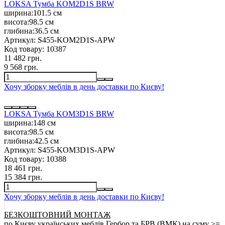
LOKSA Тумба KOM2D1S BRW
ширина:
101.5 см
висота:
98.5 см
глибина:
36.5 см
Артикул:
S455-KOM2D1S-APW
Код товару:
10387
11 482 грн.
9 568 грн.
Хочу зборку меблів в день доставки по Києву!
LOKSA Тумба KOM3D1S BRW
ширина:
148 см
висота:
98.5 см
глибина:
42.5 см
Артикул:
S455-KOM3D1S-APW
Код товару:
10388
18 461 грн.
15 384 грн.
Хочу зборку меблів в день доставки по Києву!
БЕЗКОШТОВНИЙ МОНТАЖ
по Києву українських меблів Гербор та БРВ (ВМК) на суму >=