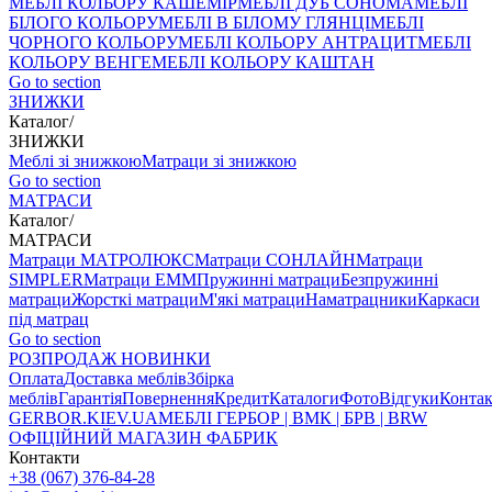
МЕБЛІ КОЛЬОРУ КАШЕМІР
МЕБЛІ ДУБ СОНОМА
МЕБЛІ
БІЛОГО КОЛЬОРУ
МЕБЛІ В БІЛОМУ ГЛЯНЦІ
МЕБЛІ
ЧОРНОГО КОЛЬОРУ
МЕБЛІ КОЛЬОРУ АНТРАЦИТ
МЕБЛІ
КОЛЬОРУ ВЕНГЕ
МЕБЛІ КОЛЬОРУ КАШТАН
Go to section
ЗНИЖКИ
Каталог
/
ЗНИЖКИ
Меблі зі знижкою
Матраци зі знижкою
Go to section
МАТРАСИ
Каталог
/
МАТРАСИ
Матраци МАТРОЛЮКС
Матраци СОНЛАЙН
Матраци
SIMPLER
Матраци ЕММ
Пружинні матраци
Безпружинні
матраци
Жорсткі матраци
М'які матраци
Наматрацники
Каркаси
під матрац
Go to section
РОЗПРОДАЖ
НОВИНКИ
Оплата
Доставка меблів
Збірка
меблів
Гарантія
Повернення
Кредит
Каталоги
Фото
Відгуки
Конта
GERBOR
.KIEV.UA
МЕБЛI ГЕРБОР | ВМК | БРВ | BRW
ОФІЦІЙНИЙ МАГАЗИН ФАБРИК
Контакти
+38 (067) 376-84-28