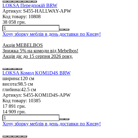
LOKSA Передпокій BRW
Артикул:
S455-HALLWAY-APW
Код товару:
10808
38 058 грн.
Хочу зборку меблів в день доставки по Києву!
Акція MEBELBOS
Знижка 5% на комоди від Mebelbos!
Акція діє до 15 серпня 2026 року.
LOKSA Комод KOM1D4S BRW
ширина:
120 см
висота:
98.5 см
глибина:
42.5 см
Артикул:
S455-KOM1D4S-APW
Код товару:
10385
17 891 грн.
14 909 грн.
Хочу зборку меблів в день доставки по Києву!