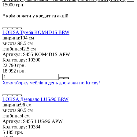
15000 грн.
* крім оплати у кредит та акцій
LOKSA Тумба KOM4D1S BRW
ширина:
194 см
висота:
98.5 см
глибина:
42.5 см
Артикул:
S455-KOM4D1S-APW
Код товару:
10390
22 790 грн.
18 992 грн.
Хочу зборку меблів в день доставки по Києву!
LOKSA Дзеркало LUS/96 BRW
ширина:
96 см
висота:
90.5 см
глибина:
4 см
Артикул:
S455-LUS/96-APW
Код товару:
10384
5 185 грн.