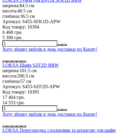
LOKSA Тумба для взуття SFK1D BRW
ширина:
84.5 см
висота:
48.5 см
глибина:
36.5 см
Артикул:
S455-SFK1D-APW
Код товару:
10394
6 468 грн.
5 390 грн.
Хочу зборку меблів в день доставки по Києву!
LOKSA Шафа SZF2D BRW
ширина:
101.5 см
висота:
200.5 см
глибина:
57 см
Артикул:
S455-SZF2D-APW
Код товару:
10395
17 464 грн.
14 553 грн.
Хочу зборку меблів в день доставки по Києву!
LOKSA Перегородка з полицями та штангою для шафи