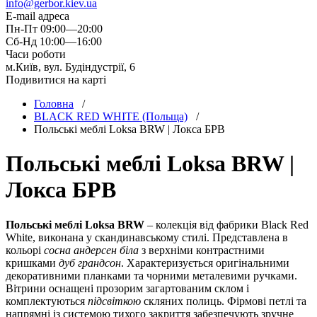
info@gerbor.kiev.ua
E-mail адреса
Пн-Пт 09:00—20:00
Сб-Нд 10:00—16:00
Часи роботи
м.Київ, вул. Будіндустрії, 6
Подивитися на карті
Головна
/
BLACK RED WHITE (Польща)
/
Польські меблі Loksa BRW | Локса БРВ
Польські меблі Loksa BRW |
Локса БРВ
Польські меблі Loksa BRW
– колекція від фабрики Black Red
White, виконана у скандинавському стилі. Представлена в
кольорі
сосна андерсен біла
з верхніми контрастними
кришками
дуб грандсон
. Характеризується оригінальними
декоративними планками та чорними металевими ручками.
Вітрини оснащені прозорим загартованим склом і
комплектуються
підсвіткою
скляних полиць. Фірмові петлі та
напрямні із системою тихого закриття забезпечують зручне