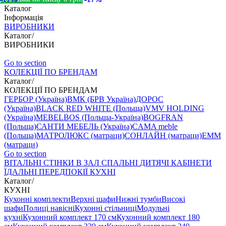
Каталог
Інформація
ВИРОБНИКИ
Каталог
/
ВИРОБНИКИ
Go to section
КОЛЕКЦІЇ ПО БРЕНДАМ
Каталог
/
КОЛЕКЦІЇ ПО БРЕНДАМ
ГЕРБОР (Україна)
ВМК (БРВ Україна)
ДОРОС
(Україна)
BLACK RED WHITE (Польща)
VMV HOLDING
(Україна)
MEBELBOS (Польща-Україна)
BOGFRAN
(Польща)
САНТИ МЕБЕЛЬ (Україна)
CAMA meble
(Польща)
МАТРОЛЮКС (матраци)
СОНЛАЙН (матраци)
EMM
(матраци)
Go to section
ВIТАЛЬНI
СТІНКИ В ЗАЛ
СПАЛЬНІ
ДИТЯЧІ
КАБІНЕТИ
ЇДАЛЬНI
ПЕРЕДПОКІЇ
КУХНІ
Каталог
/
КУХНІ
Кухонні комплекти
Верхні шафи
Нижні тумби
Високі
шафи
Полиці навісні
Кухонні стільниці
Модульні
кухні
Кухонний комплект 170 см
Кухонний комплект 180