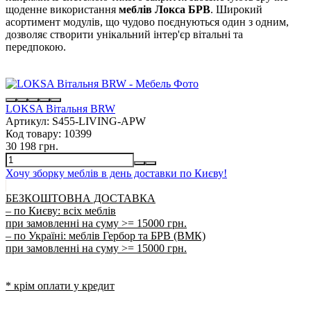
щоденне використання
меблів Локса БРВ
. Широкий
асортимент модулів, що чудово поєднуються один з одним,
дозволяє створити унікальний інтер'єр вітальні та
передпокою.
LOKSA Вітальня BRW
Артикул:
S455-LIVING-APW
Код товару:
10399
30 198 грн.
Хочу зборку меблів в день доставки по Києву!
БЕЗКОШТОВНА ДОСТАВКА
– по Києву: всіх меблів
при замовленні на суму >= 15000 грн.
– по Україні: меблів Гербор та БРВ (ВМК)
при замовленні на суму >= 15000 грн.
* крім оплати у кредит