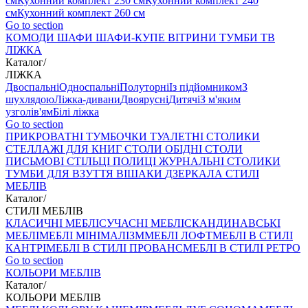
см
Кухонний комплект 230 см
Кухонний комплект 240
см
Кухонний комплект 260 см
Go to section
КОМОДИ
ШАФИ
ШАФИ-КУПЕ
ВІТРИНИ
ТУМБИ ТВ
ЛІЖКА
Каталог
/
ЛІЖКА
Двоспальні
Односпальні
Полуторні
Із підйомником
З
шухлядою
Ліжка-дивани
Двоярусні
Дитячі
З м'яким
узголів'ям
Білі ліжка
Go to section
ПРИКРОВАТНІ ТУМБОЧКИ
ТУАЛЕТНІ СТОЛИКИ
СТЕЛЛАЖІ ДЛЯ КНИГ
СТОЛИ ОБІДНІ
СТОЛИ
ПИСЬМОВІ
СТІЛЬЦI
ПОЛИЦІ
ЖУРНАЛЬНІ СТОЛИКИ
ТУМБИ ДЛЯ ВЗУТТЯ
ВІШАКИ
ДЗЕРКАЛА
СТИЛІ
МЕБЛІВ
Каталог
/
СТИЛІ МЕБЛІВ
КЛАСИЧНІ МЕБЛІ
СУЧАСНІ МЕБЛІ
СКАНДИНАВСЬКІ
МЕБЛІ
МЕБЛІ МІНІМАЛІЗМ
МЕБЛІ ЛОФТ
МЕБЛІ В СТИЛІ
КАНТРІ
МЕБЛІ В СТИЛІ ПРОВАНС
МЕБЛІ В СТИЛІ РЕТРО
Go to section
КОЛЬОРИ МЕБЛІВ
Каталог
/
КОЛЬОРИ МЕБЛІВ