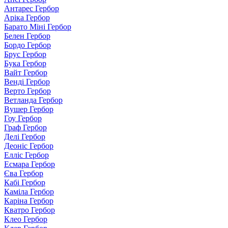
Антарес Гербор
Аріка Гербор
Барато Міні Гербор
Белен Гербор
Бордо Гербор
Брус Гербор
Бука Гербор
Вайт Гербор
Венді Гербор
Верто Гербор
Ветланда Гербор
Вушер Гербор
Гоу Гербор
Граф Гербор
Делі Гербор
Деоніс Гербор
Елліс Гербор
Есмара Гербор
Єва Гербор
Кабі Гербор
Каміла Гербор
Каріна Гербор
Кватро Гербор
Клео Гербор