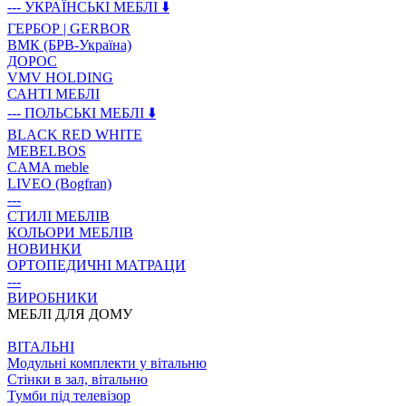
--- УКРАЇНСЬКІ МЕБЛІ ⬇️
ГЕРБОР | GERBOR
ВМК (БРВ-Україна)
ДОРОС
VMV HOLDING
САНТІ МЕБЛІ
--- ПОЛЬСЬКІ МЕБЛІ ⬇️
BLACK RED WHITE
MEBELBOS
CAMA meble
LIVEO (Bogfran)
---
СТИЛІ МЕБЛІВ
КОЛЬОРИ МЕБЛІВ
НОВИНКИ
ОРТОПЕДИЧНІ МАТРАЦИ
---
ВИРОБНИКИ
МЕБЛІ ДЛЯ ДОМУ
ВIТАЛЬНI
Модульні комплекти у вітальню
Стінки в зал, вітальню
Тумби під телевізор