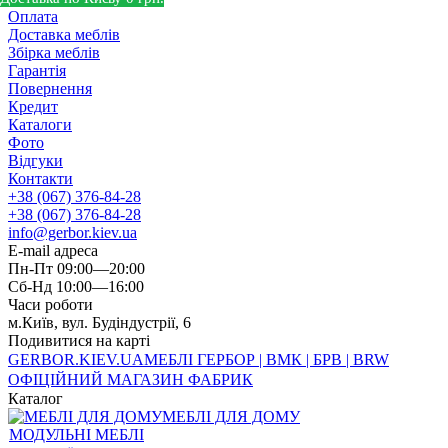
Оплата
Доставка меблів
Збірка меблів
Гарантія
Повернення
Кредит
Каталоги
Фото
Відгуки
Контакти
+38 (067) 376-84-28
+38 (067) 376-84-28
info@gerbor.kiev.ua
E-mail адреса
Пн-Пт 09:00—20:00
Сб-Нд 10:00—16:00
Часи роботи
м.Київ, вул. Будіндустрії, 6
Подивитися на карті
GERBOR
.KIEV.UA
МЕБЛI ГЕРБОР | ВМК | БРВ | BRW
ОФІЦІЙНИЙ МАГАЗИН ФАБРИК
Каталог
МЕБЛІ ДЛЯ ДОМУ
МОДУЛЬНІ МЕБЛІ