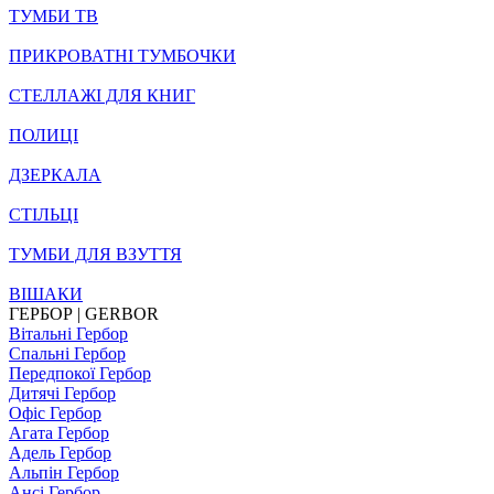
ТУМБИ ТВ
ПРИКРОВАТНІ ТУМБОЧКИ
СТЕЛЛАЖІ ДЛЯ КНИГ
ПОЛИЦІ
ДЗЕРКАЛА
СТІЛЬЦI
ТУМБИ ДЛЯ ВЗУТТЯ
ВІШАКИ
ГЕРБОР | GERBOR
Вітальні Гербор
Спальні Гербор
Передпокої Гербор
Дитячі Гербор
Офіс Гербор
Агата Гербор
Адель Гербор
Альпін Гербор
Ансі Гербор