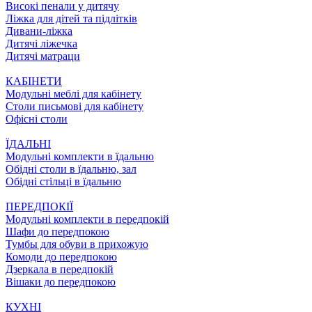
Високі пенали у дитячу
Ліжка для дітей та підлітків
Дивани-ліжка
Дитячі ліжечка
Дитячі матраци
КАБІНЕТИ
Модульні меблі для кабінету
Столи письмові для кабінету
Офісні столи
ЇДАЛЬНI
Модульні комплекти в їдальню
Обідні столи в їдальню, зал
Обідні стільці в їдальню
ПЕРЕДПОКІЇ
Модульні комплекти в передпокій
Шафи до передпокою
Тумбы для обуви в прихожую
Комоди до передпокою
Дзеркала в передпокій
Вішаки до передпокою
КУХНІ