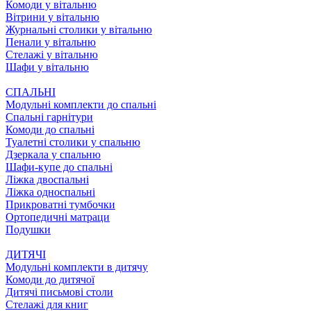
Комоди у вітальню
Вітрини у вітальню
Журнальні столики у вітальню
Пенали у вітальню
Стелажі у вітальню
Шафи у вітальню
СПАЛЬНІ
Модульні комплекти до спальні
Спальні гарнітури
Комоди до спальні
Туалетні столики у спальню
Дзеркала у спальню
Шафи-купе до спальні
Ліжка двоспальні
Ліжка односпальні
Прикроватні тумбочки
Ортопедичні матраци
Подушки
ДИТЯЧІ
Модульні комплекти в дитячу
Комоди до дитячої
Дитячі письмові столи
Стелажі для книг