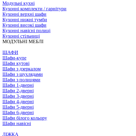
Модульні кухні
Кухонні комплекти / гарнітури
Кухонні верхні шафи
Кухонні нижні тумби
Кухонні високі шафи
Кухонні навісні полиці
Кухонні стільниці
МОДУЛЬНІ МЕБЛІ
ШАФИ
Шафи-купе
Шафи кутові
Шафи з дзеркалом
Шафи з шухлядами
Шафи з полицями
Шафи 1-дверні
Шафи 2-дверні
Шафи 3-дверні
Шафи 4-дверні
Шафи 5-дверні
Шафи 6-дверні
Шафи білого кольору
Шафи навісні
ЛІЖКА