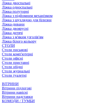
Ліжка двоспальні
Ліжка односпальні
Ліжка полуторні
Ліжка з підйомним механізмом
Ліжка з шухлядою для білизни
Ліжка-дивани
Ліжка двоярусні
Ліжка дитячі
Ліжка з м'яким узголів'ям
Ліжка білого кольору
СТОЛИ
Столи письмові
Столи комп'ютерні
Столи офісні
Столи приставні
Столи обідні
Столи журнальні
Столи туалетні
ВІТРИНИ
Вітрини підлогові
Вітрини навісні
Вітрини надставки
КОМОДИ / ТУМБИ