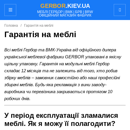
GERBOR
.KIEV.UA
МЕБЛI ГЕРБОР | ВМК | БРВ | BRW
ОФІЦІЙНИЙ МАГАЗИН ФАБРИК
Головна
/
Гарантія на меблi
Гарантія на меблi
Всі меблі Гербор та ВМК-Україна від офіційного дилера
української меблевої фабрики GERBOR упаковані в якісну
щільну упаковку. Гарантія на модульні меблі Гербор
складає 12 місяців та не залежить від того, хто робив
збірку меблів – замовник самостійно або наші професійні
збирачі меблів. Будь-яка рекламація з вини заводу-
виробника чи перевізника закривається протягом 10
робочих днів.
У період експлуатації зламалися
меблі. Як я можу її полагодити?