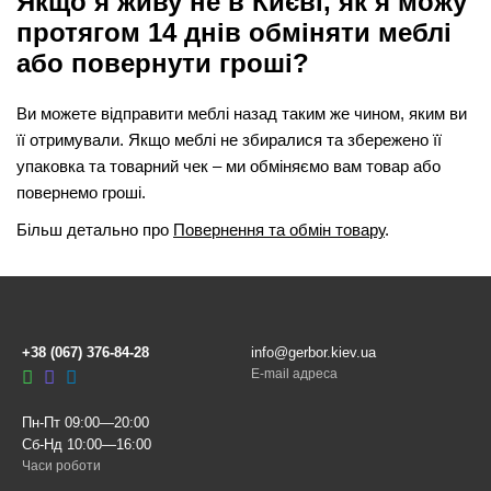
Якщо я живу не в Києві, як я можу
протягом 14 днів обміняти меблі
або повернути гроші?
Ви можете відправити меблі назад таким же чином, яким ви
її отримували. Якщо меблі не збиралися та збережено її
упаковка та товарний чек – ми обміняємо вам товар або
повернемо гроші.
Більш детально про
Повернення та обмін товару
.
+38 (067) 376-84-28
info@gerbor.kiev.ua
E-mail адреса
Пн-Пт 09:00—20:00
Сб-Нд 10:00—16:00
Часи роботи