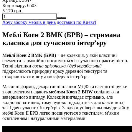
Артикул:
3847
Код товару:
6503
5 170 грн.
Хочу зборку меблів в день доставки по Києву!
Меблі Коен 2 ВМК (БРВ) – стримана
класика для сучасного інтер’єру
Меблі Коен 2 ВМК (БРВ)
– це колекція, у якій класичні
елементи гармонійно поєднуються із сучасною практичністю.
Теплі відтінки
сосна арізонська / дуб корабельний
підкреслюють природну красу деревної текстури та
створюють затишну атмосферу в інтер’єрі.
Масивні форми, декоративні планки МДФ та елегантні ручки
з орнаментом надають
меблям Koen 2 BRW
солідного та
завершеного вигляду. Колекція виглядає стримано, але
водночас затишно, тому чудово підходить як для класичних,
так і для сучасних інтер’єрів. Завдяки універсальному дизайну
меблі Коен II БРВ легко поєднуються з текстилем, м’яким
освітленням і натуральними матеріалами.