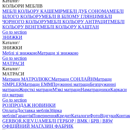
Каталог
/
КОЛЬОРИ МЕБЛІВ
МЕБЛІ КОЛЬОРУ КАШЕМІР
МЕБЛІ ДУБ СОНОМА
МЕБЛІ
БІЛОГО КОЛЬОРУ
МЕБЛІ В БІЛОМУ ГЛЯНЦІ
МЕБЛІ
ЧОРНОГО КОЛЬОРУ
МЕБЛІ КОЛЬОРУ АНТРАЦИТ
МЕБЛІ
КОЛЬОРУ ВЕНГЕ
МЕБЛІ КОЛЬОРУ КАШТАН
Go to section
ЗНИЖКИ
Каталог
/
ЗНИЖКИ
Меблі зі знижкою
Матраци зі знижкою
Go to section
МАТРАСИ
Каталог
/
МАТРАСИ
Матраци МАТРОЛЮКС
Матраци СОНЛАЙН
Матраци
SIMPLER
Матраци ЕММ
Пружинні матраци
Безпружинні
матраци
Жорсткі матраци
М'які матраци
Наматрацники
Каркаси
під матрац
Go to section
РОЗПРОДАЖ
НОВИНКИ
Оплата
Доставка меблів
Збірка
меблів
Гарантія
Повернення
Кредит
Каталоги
Фото
Відгуки
Конта
GERBOR
.KIEV.UA
МЕБЛI ГЕРБОР | ВМК | БРВ | BRW
ОФІЦІЙНИЙ МАГАЗИН ФАБРИК