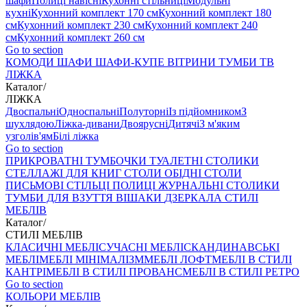
шафи
Полиці навісні
Кухонні стільниці
Модульні
кухні
Кухонний комплект 170 см
Кухонний комплект 180
см
Кухонний комплект 230 см
Кухонний комплект 240
см
Кухонний комплект 260 см
Go to section
КОМОДИ
ШАФИ
ШАФИ-КУПЕ
ВІТРИНИ
ТУМБИ ТВ
ЛІЖКА
Каталог
/
ЛІЖКА
Двоспальні
Односпальні
Полуторні
Із підйомником
З
шухлядою
Ліжка-дивани
Двоярусні
Дитячі
З м'яким
узголів'ям
Білі ліжка
Go to section
ПРИКРОВАТНІ ТУМБОЧКИ
ТУАЛЕТНІ СТОЛИКИ
СТЕЛЛАЖІ ДЛЯ КНИГ
СТОЛИ ОБІДНІ
СТОЛИ
ПИСЬМОВІ
СТІЛЬЦI
ПОЛИЦІ
ЖУРНАЛЬНІ СТОЛИКИ
ТУМБИ ДЛЯ ВЗУТТЯ
ВІШАКИ
ДЗЕРКАЛА
СТИЛІ
МЕБЛІВ
Каталог
/
СТИЛІ МЕБЛІВ
КЛАСИЧНІ МЕБЛІ
СУЧАСНІ МЕБЛІ
СКАНДИНАВСЬКІ
МЕБЛІ
МЕБЛІ МІНІМАЛІЗМ
МЕБЛІ ЛОФТ
МЕБЛІ В СТИЛІ
КАНТРІ
МЕБЛІ В СТИЛІ ПРОВАНС
МЕБЛІ В СТИЛІ РЕТРО
Go to section
КОЛЬОРИ МЕБЛІВ