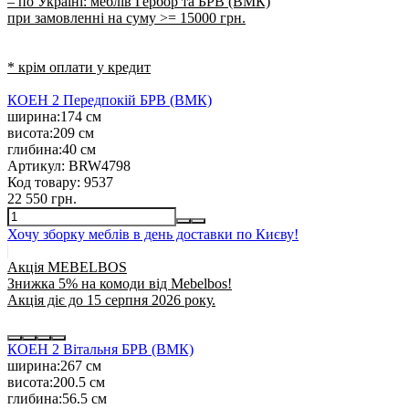
– по Україні: меблів Гербор та БРВ (ВМК)
при замовленні на суму >= 15000 грн.
* крім оплати у кредит
КОЕН 2 Передпокій БРВ (ВМК)
ширина:
174 см
висота:
209 см
глибина:
40 см
Артикул:
BRW4798
Код товару:
9537
22 550 грн.
Хочу зборку меблів в день доставки по Києву!
Акція MEBELBOS
Знижка 5% на комоди від Mebelbos!
Акція діє до 15 серпня 2026 року.
КОЕН 2 Вітальня БРВ (ВМК)
ширина:
267 см
висота:
200.5 см
глибина:
56.5 см