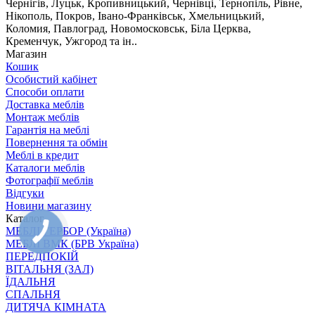
Чернігів, Луцьк, Кропивницький, Чернівці, Тернопіль, Рівне,
Нікополь, Покров, Івано-Франківськ, Хмельницький,
Коломия, Павлоград, Новомосковськ, Біла Церква,
Кременчук, Ужгород та ін..
Магазин
Кошик
Особистий кабінет
Способи оплати
Доставка меблів
Монтаж меблів
Гарантія на меблі
Повернення та обмін
Меблі в кредит
Каталоги меблів
Фотографії меблів
Відгуки
Новини магазину
Каталог
МЕБЛІ ГЕРБОР (Україна)
МЕБЛІ ВМК (БРВ Україна)
ПЕРЕДПОКІЙ
ВІТАЛЬНЯ (ЗАЛ)
ЇДАЛЬНЯ
СПАЛЬНЯ
ДИТЯЧА КІМНАТА