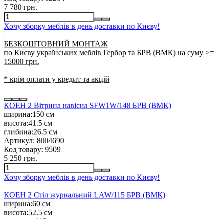
7 780 грн.
Хочу зборку меблів в день доставки по Києву!
БЕЗКОШТОВНИЙ МОНТАЖ
по Києву українських меблів Гербор та БРВ (ВМК) на суму >=
15000 грн.
* крім оплати у кредит та акцій
КОЕН 2 Вітрина навісна SFW1W/148 БРВ (ВМК)
ширина:
150 см
висота:
41.5 см
глибина:
26.5 см
Артикул:
8004690
Код товару:
9509
5 250 грн.
Хочу зборку меблів в день доставки по Києву!
КОЕН 2 Стіл журнальний LAW/115 БРВ (ВМК)
ширина:
60 см
висота:
52.5 см