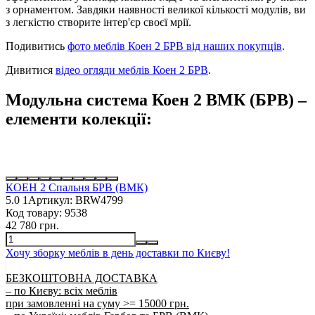
з орнаментом. Завдяки наявності великої кількості модулів, ви
з легкістю створите інтер'єр своєї мрії.
Подивитись
фото меблів Коен 2 БРВ від наших покупців
.
Дивитися
відео огляди меблів Коен 2 БРВ
.
Модульна система Коен 2 ВМК (БРВ) –
елементи колекції:
КОЕН 2 Спальня БРВ (ВМК)
5.0
1
Артикул:
BRW4799
Код товару:
9538
42 780 грн.
Хочу зборку меблів в день доставки по Києву!
БЕЗКОШТОВНА ДОСТАВКА
– по Києву: всіх меблів
при замовленні на суму >= 15000 грн.