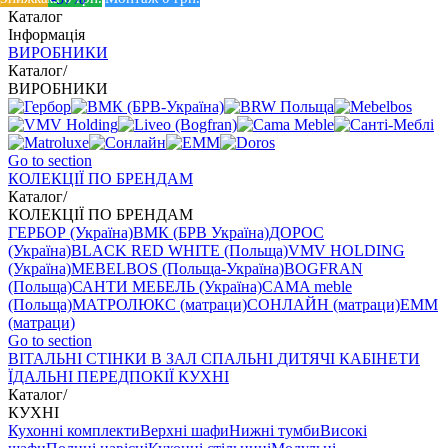
Каталог
Інформація
ВИРОБНИКИ
Каталог
/
ВИРОБНИКИ
Go to section
КОЛЕКЦІЇ ПО БРЕНДАМ
Каталог
/
КОЛЕКЦІЇ ПО БРЕНДАМ
ГЕРБОР (Україна)
ВМК (БРВ Україна)
ДОРОС
(Україна)
BLACK RED WHITE (Польща)
VMV HOLDING
(Україна)
MEBELBOS (Польща-Україна)
BOGFRAN
(Польща)
САНТИ МЕБЕЛЬ (Україна)
CAMA meble
(Польща)
МАТРОЛЮКС (матраци)
СОНЛАЙН (матраци)
EMM
(матраци)
Go to section
ВIТАЛЬНI
СТІНКИ В ЗАЛ
СПАЛЬНІ
ДИТЯЧІ
КАБІНЕТИ
ЇДАЛЬНI
ПЕРЕДПОКІЇ
КУХНІ
Каталог
/
КУХНІ
Кухонні комплекти
Верхні шафи
Нижні тумби
Високі