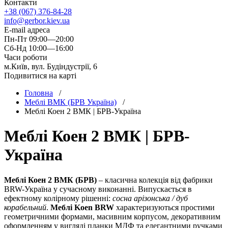
Контакти
+38 (067) 376-84-28
info@gerbor.kiev.ua
E-mail адреса
Пн-Пт 09:00—20:00
Сб-Нд 10:00—16:00
Часи роботи
м.Київ, вул. Будіндустрії, 6
Подивитися на карті
Головна
/
Меблі ВМК (БРВ Україна)
/
Меблi Коен 2 ВМК | БРВ-Україна
Меблi Коен 2 ВМК | БРВ-
Україна
Меблі Коен 2 ВМК (БРВ)
– класична колекція від фабрики
BRW-Україна у сучасному виконанні. Випускається в
ефектному колірному рішенні:
сосна арізонська / дуб
корабельний
.
Меблі Koen BRW
характеризуються простими
геометричними формами, масивним корпусом, декоративним
оформленням у вигляді планки МДФ та елегантними ручками