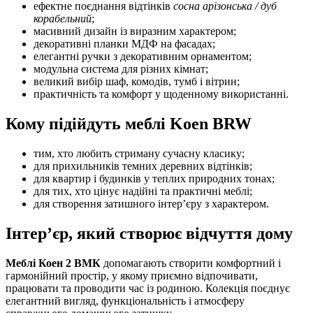
ефектне поєднання відтінків
сосна арізонська / дуб
корабельний
;
масивний дизайн із виразним характером;
декоративні планки МДФ на фасадах;
елегантні ручки з декоративним орнаментом;
модульна система для різних кімнат;
великий вибір шаф, комодів, тумб і вітрин;
практичність та комфорт у щоденному використанні.
Кому підійдуть меблі Koen BRW
тим, хто любить стриману сучасну класику;
для прихильників темних деревних відтінків;
для квартир і будинків у теплих природних тонах;
для тих, хто цінує надійні та практичні меблі;
для створення затишного інтер’єру з характером.
Інтер’єр, який створює відчуття дому
Меблі Коен 2 ВМК
допомагають створити комфортний і
гармонійний простір, у якому приємно відпочивати,
працювати та проводити час із родиною. Колекція поєднує
елегантний вигляд, функціональність і атмосферу