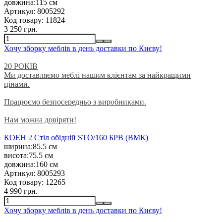
довжина:
115 см
Артикул:
8005292
Код товару:
11824
3 250 грн.
Хочу зборку меблів в день доставки по Києву!
20 РОКІВ
Ми доставляємо меблі нашим клієнтам за найкращими
цінами.
Працюємо безпосередньо з виробниками.
Нам можна довіряти!
КОЕН 2 Стіл обідній STO/160 БРВ (ВМК)
ширина:
85.5 см
висота:
75.5 см
довжина:
160 см
Артикул:
8005293
Код товару:
12265
4 990 грн.
Хочу зборку меблів в день доставки по Києву!