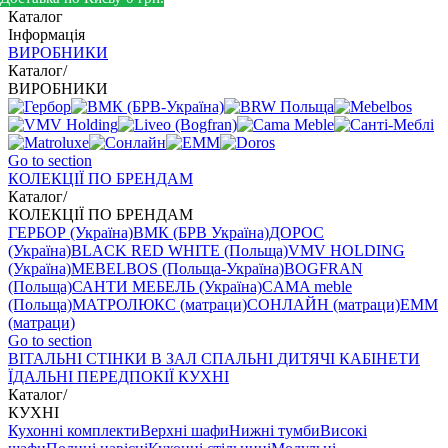
Каталог
Інформація
ВИРОБНИКИ
Каталог
/
ВИРОБНИКИ
Go to section
КОЛЕКЦІЇ ПО БРЕНДАМ
Каталог
/
КОЛЕКЦІЇ ПО БРЕНДАМ
ГЕРБОР (Україна)
ВМК (БРВ Україна)
ДОРОС
(Україна)
BLACK RED WHITE (Польща)
VMV HOLDING
(Україна)
MEBELBOS (Польща-Україна)
BOGFRAN
(Польща)
САНТИ МЕБЕЛЬ (Україна)
CAMA meble
(Польща)
МАТРОЛЮКС (матраци)
СОНЛАЙН (матраци)
EMM
(матраци)
Go to section
ВIТАЛЬНI
СТІНКИ В ЗАЛ
СПАЛЬНІ
ДИТЯЧІ
КАБІНЕТИ
ЇДАЛЬНI
ПЕРЕДПОКІЇ
КУХНІ
Каталог
/
КУХНІ
Кухонні комплекти
Верхні шафи
Нижні тумби
Високі