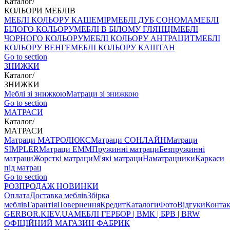
Каталог
/
КОЛЬОРИ МЕБЛІВ
МЕБЛІ КОЛЬОРУ КАШЕМІР
МЕБЛІ ДУБ СОНОМА
МЕБЛІ
БІЛОГО КОЛЬОРУ
МЕБЛІ В БІЛОМУ ГЛЯНЦІ
МЕБЛІ
ЧОРНОГО КОЛЬОРУ
МЕБЛІ КОЛЬОРУ АНТРАЦИТ
МЕБЛІ
КОЛЬОРУ ВЕНГЕ
МЕБЛІ КОЛЬОРУ КАШТАН
Go to section
ЗНИЖКИ
Каталог
/
ЗНИЖКИ
Меблі зі знижкою
Матраци зі знижкою
Go to section
МАТРАСИ
Каталог
/
МАТРАСИ
Матраци МАТРОЛЮКС
Матраци СОНЛАЙН
Матраци
SIMPLER
Матраци ЕММ
Пружинні матраци
Безпружинні
матраци
Жорсткі матраци
М'які матраци
Наматрацники
Каркаси
під матрац
Go to section
РОЗПРОДАЖ
НОВИНКИ
Оплата
Доставка меблів
Збірка
меблів
Гарантія
Повернення
Кредит
Каталоги
Фото
Відгуки
Конта
GERBOR
.KIEV.UA
МЕБЛI ГЕРБОР | ВМК | БРВ | BRW
ОФІЦІЙНИЙ МАГАЗИН ФАБРИК