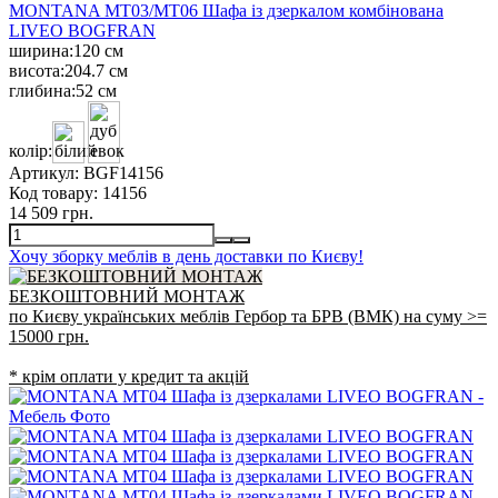
MONTANA MT03/MT06 Шафа із дзеркалом комбінована
LIVEO BOGFRAN
ширина:
120 см
висота:
204.7 см
глибина:
52 см
колір:
Артикул:
BGF14156
Код товару:
14156
14 509 грн.
Хочу зборку меблів в день доставки по Києву!
БЕЗКОШТОВНИЙ МОНТАЖ
по Києву українських меблів Гербор та БРВ (ВМК) на суму >=
15000 грн.
* крім оплати у кредит та акцій