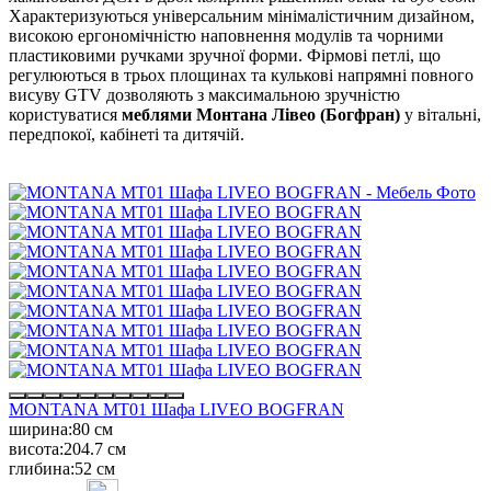
Характеризуються універсальним мінімалістичним дизайном,
високою ергономічністю наповнення модулів та чорними
пластиковими ручками зручної форми. Фірмові петлі, що
регулюються в трьох площинах та кулькові напрямні повного
висуву GTV дозволяють з максимальною зручністю
користуватися
меблями Монтана Лівео (Богфран)
у вітальні,
передпокої, кабінеті та дитячій.
MONTANA MT01 Шафа LIVEO BOGFRAN
ширина:
80 см
висота:
204.7 см
глибина:
52 см