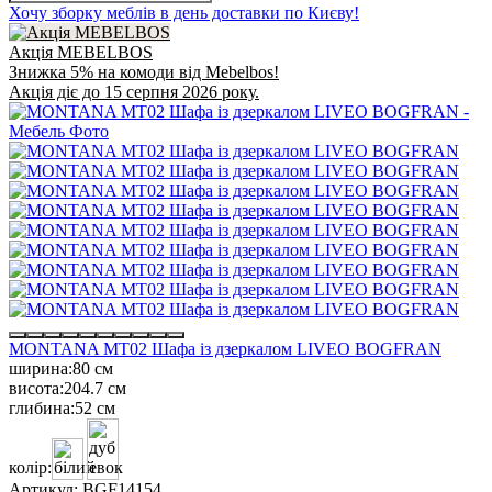
Хочу зборку меблів в день доставки по Києву!
Акція MEBELBOS
Знижка 5% на комоди від Mebelbos!
Акція діє до 15 серпня 2026 року.
MONTANA MT02 Шафа із дзеркалом LIVEO BOGFRAN
ширина:
80 см
висота:
204.7 см
глибина:
52 см
колір:
Артикул:
BGF14154