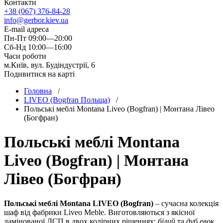
Контакти
+38 (067) 376-84-28
info@gerbor.kiev.ua
E-mail адреса
Пн-Пт 09:00—20:00
Сб-Нд 10:00—16:00
Часи роботи
м.Київ, вул. Будіндустрії, 6
Подивитися на карті
Головна
/
LIVEO (Bogfran Польща)
/
Польські меблі Montana Liveo (Bogfran) | Монтана Лівео
(Богфран)
Польські меблі Montana
Liveo (Bogfran) | Монтана
Лівео (Богфран)
Польські меблі Montana LIVEO (Bogfran)
– сучасна колекція
шаф від фабрики Liveo Meble. Виготовляються з якісної
ламінованої ДСП в двох колірних рішеннях:
білий
та
дуб евок
.