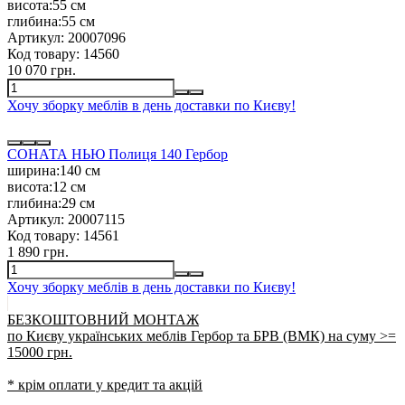
висота:
55 см
глибина:
55 см
Артикул:
20007096
Код товару:
14560
10 070 грн.
Хочу зборку меблів в день доставки по Києву!
СОНАТА НЬЮ Полиця 140 Гербор
ширина:
140 см
висота:
12 см
глибина:
29 см
Артикул:
20007115
Код товару:
14561
1 890 грн.
Хочу зборку меблів в день доставки по Києву!
БЕЗКОШТОВНИЙ МОНТАЖ
по Києву українських меблів Гербор та БРВ (ВМК) на суму >=
15000 грн.
* крім оплати у кредит та акцій