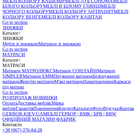
МЕБЛІ КОЛЬОРУ КАШЕМІР
МЕБЛІ ДУБ СОНОМА
МЕБЛІ
БІЛОГО КОЛЬОРУ
МЕБЛІ В БІЛОМУ ГЛЯНЦІ
МЕБЛІ
ЧОРНОГО КОЛЬОРУ
МЕБЛІ КОЛЬОРУ АНТРАЦИТ
МЕБЛІ
КОЛЬОРУ ВЕНГЕ
МЕБЛІ КОЛЬОРУ КАШТАН
Go to section
ЗНИЖКИ
Каталог
/
ЗНИЖКИ
Меблі зі знижкою
Матраци зі знижкою
Go to section
МАТРАСИ
Каталог
/
МАТРАСИ
Матраци МАТРОЛЮКС
Матраци СОНЛАЙН
Матраци
SIMPLER
Матраци ЕММ
Пружинні матраци
Безпружинні
матраци
Жорсткі матраци
М'які матраци
Наматрацники
Каркаси
під матрац
Go to section
РОЗПРОДАЖ
НОВИНКИ
Оплата
Доставка меблів
Збірка
меблів
Гарантія
Повернення
Кредит
Каталоги
Фото
Відгуки
Конта
GERBOR
.KIEV.UA
МЕБЛI ГЕРБОР | ВМК | БРВ | BRW
ОФІЦІЙНИЙ МАГАЗИН ФАБРИК
Контакти
+38 (067) 376-84-28