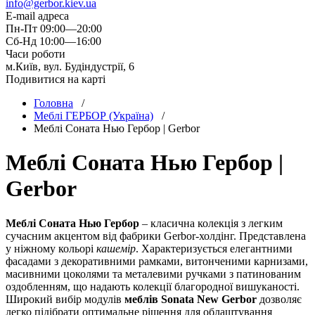
info@gerbor.kiev.ua
E-mail адреса
Пн-Пт 09:00—20:00
Сб-Нд 10:00—16:00
Часи роботи
м.Київ, вул. Будіндустрії, 6
Подивитися на карті
Головна
/
Меблі ГЕРБОР (Україна)
/
Меблi Соната Нью Гербор | Gerbor
Меблi Соната Нью Гербор |
Gerbor
Меблі Соната Нью Гербор
– класична колекція з легким
сучасним акцентом від фабрики Gerbor-холдiнг. Представлена
у ніжному кольорі
кашемір
. Характеризується елегантними
фасадами з декоративними рамками, витонченими карнизами,
масивними цоколями та металевими ручками з патинованим
оздобленням, що надають колекції благородної вишуканості.
Широкий вибір модулів
меблів Sonata New Gerbor
дозволяє
легко підібрати оптимальне рішення для облаштування