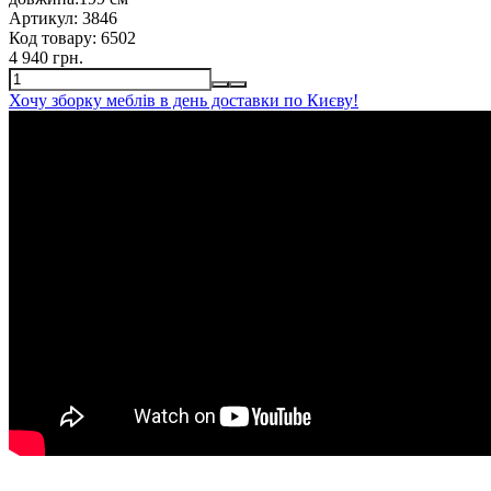
Артикул:
3846
Код товару:
6502
4 940 грн.
Хочу зборку меблів в день доставки по Києву!