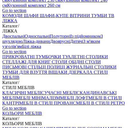
см
Кухонний комплект 230 см
Кухонний комплект 240
см
Кухонний комплект 260 см
Go to section
КОМОДИ
ШАФИ
ШАФИ-КУПЕ
ВІТРИНИ
ТУМБИ ТВ
ЛІЖКА
Каталог
/
ЛІЖКА
Двоспальні
Односпальні
Полуторні
Із підйомником
З
шухлядою
Ліжка-дивани
Двоярусні
Дитячі
З м'яким
узголів'ям
Білі ліжка
Go to section
ПРИКРОВАТНІ ТУМБОЧКИ
ТУАЛЕТНІ СТОЛИКИ
СТЕЛЛАЖІ ДЛЯ КНИГ
СТОЛИ ОБІДНІ
СТОЛИ
ПИСЬМОВІ
СТІЛЬЦI
ПОЛИЦІ
ЖУРНАЛЬНІ СТОЛИКИ
ТУМБИ ДЛЯ ВЗУТТЯ
ВІШАКИ
ДЗЕРКАЛА
СТИЛІ
МЕБЛІВ
Каталог
/
СТИЛІ МЕБЛІВ
КЛАСИЧНІ МЕБЛІ
СУЧАСНІ МЕБЛІ
СКАНДИНАВСЬКІ
МЕБЛІ
МЕБЛІ МІНІМАЛІЗМ
МЕБЛІ ЛОФТ
МЕБЛІ В СТИЛІ
КАНТРІ
МЕБЛІ В СТИЛІ ПРОВАНС
МЕБЛІ В СТИЛІ РЕТРО
Go to section
КОЛЬОРИ МЕБЛІВ
Каталог
/
КОЛЬОРИ МЕБЛІВ