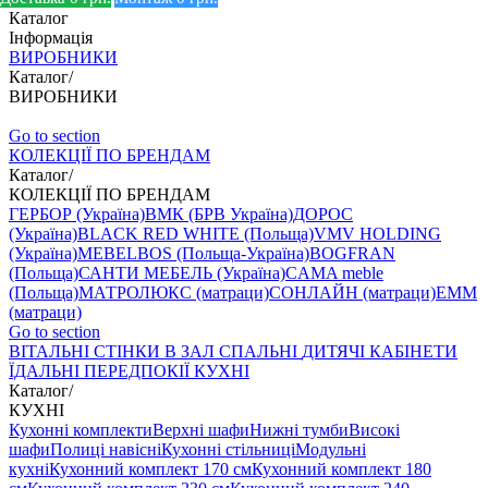
Каталог
Інформація
ВИРОБНИКИ
Каталог
/
ВИРОБНИКИ
Go to section
КОЛЕКЦІЇ ПО БРЕНДАМ
Каталог
/
КОЛЕКЦІЇ ПО БРЕНДАМ
ГЕРБОР (Україна)
ВМК (БРВ Україна)
ДОРОС
(Україна)
BLACK RED WHITE (Польща)
VMV HOLDING
(Україна)
MEBELBOS (Польща-Україна)
BOGFRAN
(Польща)
САНТИ МЕБЕЛЬ (Україна)
CAMA meble
(Польща)
МАТРОЛЮКС (матраци)
СОНЛАЙН (матраци)
EMM
(матраци)
Go to section
ВIТАЛЬНI
СТІНКИ В ЗАЛ
СПАЛЬНІ
ДИТЯЧІ
КАБІНЕТИ
ЇДАЛЬНI
ПЕРЕДПОКІЇ
КУХНІ
Каталог
/
КУХНІ
Кухонні комплекти
Верхні шафи
Нижні тумби
Високі
шафи
Полиці навісні
Кухонні стільниці
Модульні
кухні
Кухонний комплект 170 см
Кухонний комплект 180