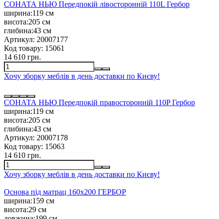
СОНАТА НЬЮ Передпокій лівосторонній 110L Гербор
ширина:
119 см
висота:
205 см
глибина:
43 см
Артикул:
20007177
Код товару:
15061
14 610 грн.
Хочу зборку меблів в день доставки по Києву!
СОНАТА НЬЮ Передпокій правосторонній 110P Гербор
ширина:
119 см
висота:
205 см
глибина:
43 см
Артикул:
20007178
Код товару:
15063
14 610 грн.
Хочу зборку меблів в день доставки по Києву!
Основа під матрац 160х200 ГЕРБОР
ширина:
159 см
висота:
29 см
довжина:
199 см