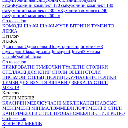
шафи
Полиці навісні
Кухонні стільниці
Модульні
кухні
Кухонний комплект 170 см
Кухонний комплект 180
см
Кухонний комплект 230 см
Кухонний комплект 240
см
Кухонний комплект 260 см
Go to section
КОМОДИ
ШАФИ
ШАФИ-КУПЕ
ВІТРИНИ
ТУМБИ ТВ
ЛІЖКА
Каталог
/
ЛІЖКА
Двоспальні
Односпальні
Полуторні
Із підйомником
З
шухлядою
Ліжка-дивани
Двоярусні
Дитячі
З м'яким
узголів'ям
Білі ліжка
Go to section
ПРИКРОВАТНІ ТУМБОЧКИ
ТУАЛЕТНІ СТОЛИКИ
СТЕЛЛАЖІ ДЛЯ КНИГ
СТОЛИ ОБІДНІ
СТОЛИ
ПИСЬМОВІ
СТІЛЬЦI
ПОЛИЦІ
ЖУРНАЛЬНІ СТОЛИКИ
ТУМБИ ДЛЯ ВЗУТТЯ
ВІШАКИ
ДЗЕРКАЛА
СТИЛІ
МЕБЛІВ
Каталог
/
СТИЛІ МЕБЛІВ
КЛАСИЧНІ МЕБЛІ
СУЧАСНІ МЕБЛІ
СКАНДИНАВСЬКІ
МЕБЛІ
МЕБЛІ МІНІМАЛІЗМ
МЕБЛІ ЛОФТ
МЕБЛІ В СТИЛІ
КАНТРІ
МЕБЛІ В СТИЛІ ПРОВАНС
МЕБЛІ В СТИЛІ РЕТРО
Go to section
КОЛЬОРИ МЕБЛІВ