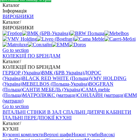
Каталог
Інформація
ВИРОБНИКИ
Каталог
/
ВИРОБНИКИ
Go to section
КОЛЕКЦІЇ ПО БРЕНДАМ
Каталог
/
КОЛЕКЦІЇ ПО БРЕНДАМ
ГЕРБОР (Україна)
ВМК (БРВ Україна)
ДОРОС
(Україна)
BLACK RED WHITE (Польща)
VMV HOLDING
(Україна)
MEBELBOS (Польща-Україна)
BOGFRAN
(Польща)
САНТИ МЕБЕЛЬ (Україна)
CAMA meble
(Польща)
МАТРОЛЮКС (матраци)
СОНЛАЙН (матраци)
EMM
(матраци)
Go to section
ВIТАЛЬНI
СТІНКИ В ЗАЛ
СПАЛЬНІ
ДИТЯЧІ
КАБІНЕТИ
ЇДАЛЬНI
ПЕРЕДПОКІЇ
КУХНІ
Каталог
/
КУХНІ
Кухонні комплекти
Верхні шафи
Нижні тумби
Високі