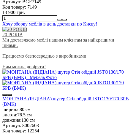
Артикул:
BGF7149
Код товару:
7149
13 900 грн.
Хочу зборку меблів в день доставки по Києву!
20 РОКІВ
Ми доставляємо меблі нашим клієнтам за найкращими
цінами.
Працюємо безпосередньо з виробниками.
Нам можна довіряти!
МОНТАНА (ІНДІАНА) шутер Стіл обідній JSTO130/170 БРВ
(ВМК)
ширина:
80 см
висота:
76.5 см
довжина:
130 см
Артикул:
8002603
Код товару:
12254