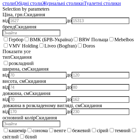
столи
Обідні столи
Журнальні столики
Туалетні столики
Selection by parameters
Ціна, грн.
Скидання
від
до
бренд
Скидання
Гербор
ВМК (БРВ-Україна)
BRW Польща
Mebelbos
VMV Holding
Liveo (Bogfran)
Doros
Показати усе
тип
Скидання
розкладний
ширина, см
Скидання
від
до
висота, см
Скидання
від
до
довжина, см
Скидання
від
до
довжина в розкладеному вигляді, см
Скидання
від
до
основний колір
Скидання
кашемір
сонома
венге
бежевий
сірий
темний
світлий
білий