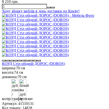
8 210 грн.
Хочу зборку меблів в день доставки по Києву!
КОУД Стіл обідній ДОРОС (DOROS)
ширина:
70 см
висота:
74 см
довжина:
70 см
колір:
Артикул:
41510131
Код товару:
14828