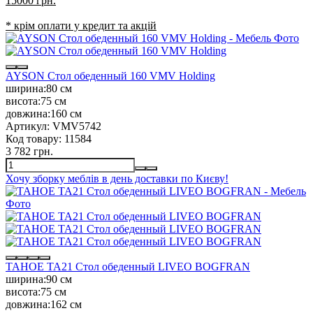
15000 грн.
* крім оплати у кредит та акцій
AYSON Стол обеденный 160 VMV Holding
ширина:
80 см
висота:
75 см
довжина:
160 см
Артикул:
VMV5742
Код товару:
11584
3 782 грн.
Хочу зборку меблів в день доставки по Києву!
TAHOE TA21 Стол обеденный LIVEO BOGFRAN
ширина:
90 см
висота:
75 см
довжина:
162 см