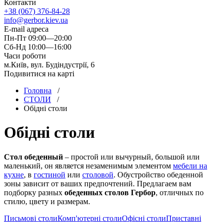
Контакти
+38 (067) 376-84-28
info@gerbor.kiev.ua
E-mail адреса
Пн-Пт 09:00—20:00
Сб-Нд 10:00—16:00
Часи роботи
м.Київ, вул. Будіндустрії, 6
Подивитися на карті
Головна
/
СТОЛИ
/
Обідні столи
Обідні столи
Стол обеденный
– простой или вычурный, большой или
маленький, он является незаменимым элементом
мебели на
кухне
, в
гостиной
или
столовой
. Обустройство обеденной
зоны зависит от ваших предпочтений. Предлагаем вам
подборку разных
обеденных столов Гербор
, отличных по
стилю, цвету и размерам.
Письмові столи
Комп'ютерні столи
Офісні столи
Приставні