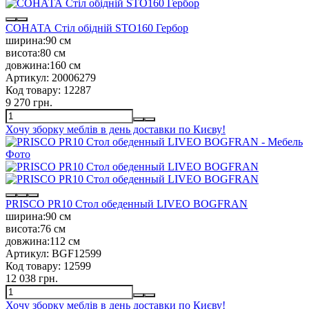
СОНАТА Стіл обідній STO160 Гербор
ширина:
90 см
висота:
80 см
довжина:
160 см
Артикул:
20006279
Код товару:
12287
9 270 грн.
Хочу зборку меблів в день доставки по Києву!
PRISCO PR10 Стол обеденный LIVEO BOGFRAN
ширина:
90 см
висота:
76 см
довжина:
112 см
Артикул:
BGF12599
Код товару:
12599
12 038 грн.
Хочу зборку меблів в день доставки по Києву!