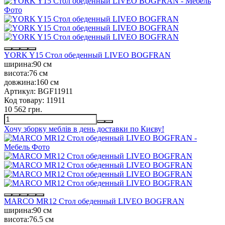
YORK Y15 Стол обеденный LIVEO BOGFRAN
ширина:
90 см
висота:
76 см
довжина:
160 см
Артикул:
BGF11911
Код товару:
11911
10 562 грн.
Хочу зборку меблів в день доставки по Києву!
MARCO MR12 Стол обеденный LIVEO BOGFRAN
ширина:
90 см
висота:
76.5 см