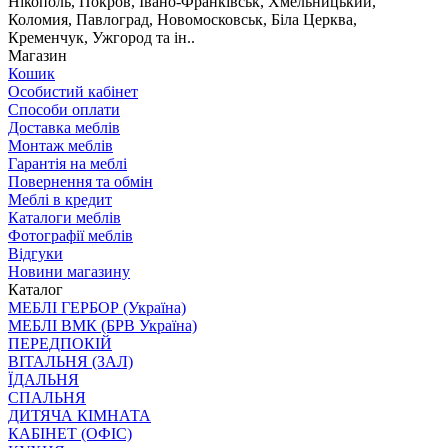
Нікополь, Покров, Івано-Франківськ, Хмельницький,
Коломия, Павлоград, Новомосковськ, Біла Церква,
Кременчук, Ужгород та ін..
Магазин
Кошик
Особистий кабінет
Способи оплати
Доставка меблів
Монтаж меблів
Гарантія на меблі
Повернення та обмін
Меблі в кредит
Каталоги меблів
Фотографії меблів
Відгуки
Новини магазину
Каталог
МЕБЛІ ГЕРБОР (Україна)
МЕБЛІ ВМК (БРВ Україна)
ПЕРЕДПОКІЙ
ВІТАЛЬНЯ (ЗАЛ)
ЇДАЛЬНЯ
СПАЛЬНЯ
ДИТЯЧА КІМНАТА
КАБІНЕТ (ОФІС)