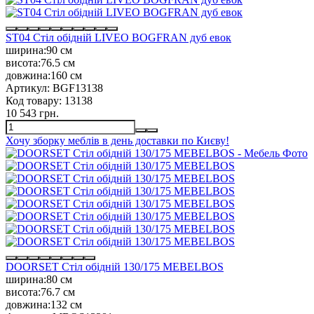
ST04 Стіл обідній LIVEO BOGFRAN дуб евок
ширина:
90 см
висота:
76.5 см
довжина:
160 см
Артикул:
BGF13138
Код товару:
13138
10 543 грн.
Хочу зборку меблів в день доставки по Києву!
DOORSET Стіл обідній 130/175 MEBELBOS
ширина:
80 см
висота:
76.7 см
довжина:
132 см