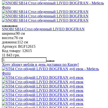
SNOBI SB14 Стол обеденный LIVEO BOGFRAN
ширина:
90 см
висота:
76 см
довжина:
112 см
Артикул:
BGF12615
Код товару:
12615
11 843 грн.
Хочу зборку меблів в день доставки по Києву!