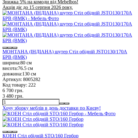
Знижка 5% на комоди від Mebelbos!
Акція діє до 15 серпня 2026 року.
МОНТАНА (ІНДІАНА) шутер Стіл обідній JSTO130/170A
БРВ (ВМК)
ширина:
80 см
висота:
76.5 см
довжина:
130 см
Артикул:
8005282
Код товару:
222
6 700 грн.
3 480 грн.
Хочу зборку меблів в день доставки по Києву!
КОЕН Стіл обідній STO/160 Гербор