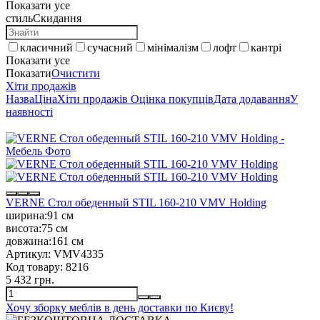
Показати усе
стиль
Скидання
класичний
сучасний
мінімалізм
лофт
кантрі
Показати усе
Показати
Очистити
Хіти продажів
Назва
Ціна
Хіти продажів
Оцінка покупців
Дата додавання
У
наявності
VERNE Стол обеденный STIL 160-210 VMV Holding
ширина:
91 см
висота:
75 см
довжина:
161 см
Артикул:
VMV4335
Код товару:
8216
5 432 грн.
Хочу зборку меблів в день доставки по Києву!