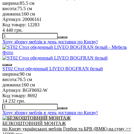
ширина:
85.5 см
висота:
75.5 см
довжина:
160 см
Артикул:
20006161
Код товару:
12283
4 440 грн.
Хочу зборку меблів в день доставки по Києву!
ST02 Стол обеденный LIVEO BOGFRAN белый
ширина:
90 см
висота:
76.5 см
довжина:
160 см
Артикул:
BGF8692-W
Код товару:
8692
14 232 грн.
Хочу зборку меблів в день доставки по Києву!
БЕЗКОШТОВНИЙ МОНТАЖ
по Києву українських меблів Гербор та БРВ (ВМК) на суму >=