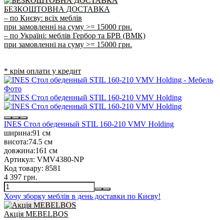
БЕЗКОШТОВНА ДОСТАВКА
– по Києву: всіх меблів
при замовленні на суму >= 15000 грн.
– по Україні: меблів Гербор та БРВ (ВМК)
при замовленні на суму >= 15000 грн.
* крім оплати у кредит
INES Стол обеденный STIL 160-210 VMV Holding
ширина:
91 см
висота:
74.5 см
довжина:
161 см
Артикул:
VMV4380-NP
Код товару:
8581
4 397 грн.
Хочу зборку меблів в день доставки по Києву!
Акція MEBELBOS