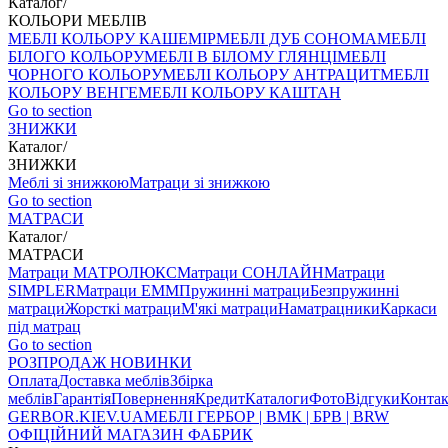
Каталог
/
КОЛЬОРИ МЕБЛІВ
МЕБЛІ КОЛЬОРУ КАШЕМІР
МЕБЛІ ДУБ СОНОМА
МЕБЛІ
БІЛОГО КОЛЬОРУ
МЕБЛІ В БІЛОМУ ГЛЯНЦІ
МЕБЛІ
ЧОРНОГО КОЛЬОРУ
МЕБЛІ КОЛЬОРУ АНТРАЦИТ
МЕБЛІ
КОЛЬОРУ ВЕНГЕ
МЕБЛІ КОЛЬОРУ КАШТАН
Go to section
ЗНИЖКИ
Каталог
/
ЗНИЖКИ
Меблі зі знижкою
Матраци зі знижкою
Go to section
МАТРАСИ
Каталог
/
МАТРАСИ
Матраци МАТРОЛЮКС
Матраци СОНЛАЙН
Матраци
SIMPLER
Матраци ЕММ
Пружинні матраци
Безпружинні
матраци
Жорсткі матраци
М'які матраци
Наматрацники
Каркаси
під матрац
Go to section
РОЗПРОДАЖ
НОВИНКИ
Оплата
Доставка меблів
Збірка
меблів
Гарантія
Повернення
Кредит
Каталоги
Фото
Відгуки
Конта
GERBOR
.KIEV.UA
МЕБЛI ГЕРБОР | ВМК | БРВ | BRW
ОФІЦІЙНИЙ МАГАЗИН ФАБРИК