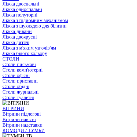
Ліжка двоспальні
Ліжка односпальні
Ліжка полуторні
Ліжка з підйомним механізмом
Ліжка з шухлядою для білизни
Ліжка-дивани
Ліжка двоярусні
Ліжка дитячі
Ліжка з м'яким узголів'ям
Ліжка білого кольору
СТОЛИ
Столи письмові
Столи комп'ютерні
Столи офісні
Столи приставні
Столи обідні
Столи журнальні
Столи туалетні
ВІТРИНИ
Вітрини підлогові
Вітрини навісні
Вітрини надставки
КОМОДИ / ТУМБИ