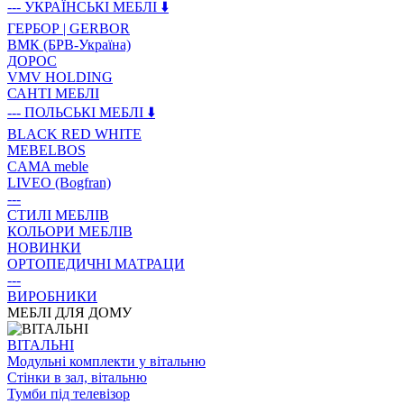
--- УКРАЇНСЬКІ МЕБЛІ ⬇️
ГЕРБОР | GERBOR
ВМК (БРВ-Україна)
ДОРОС
VMV HOLDING
САНТІ МЕБЛІ
--- ПОЛЬСЬКІ МЕБЛІ ⬇️
BLACK RED WHITE
MEBELBOS
CAMA meble
LIVEO (Bogfran)
---
СТИЛІ МЕБЛІВ
КОЛЬОРИ МЕБЛІВ
НОВИНКИ
ОРТОПЕДИЧНІ МАТРАЦИ
---
ВИРОБНИКИ
МЕБЛІ ДЛЯ ДОМУ
ВIТАЛЬНI
Модульні комплекти у вітальню
Стінки в зал, вітальню
Тумби під телевізор