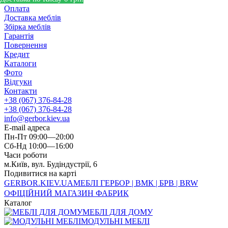
Оплата
Доставка меблів
Збірка меблів
Гарантія
Повернення
Кредит
Каталоги
Фото
Відгуки
Контакти
+38 (067) 376-84-28
+38 (067) 376-84-28
info@gerbor.kiev.ua
E-mail адреса
Пн-Пт 09:00—20:00
Сб-Нд 10:00—16:00
Часи роботи
м.Київ, вул. Будіндустрії, 6
Подивитися на карті
GERBOR
.KIEV.UA
МЕБЛI ГЕРБОР | ВМК | БРВ | BRW
ОФІЦІЙНИЙ МАГАЗИН ФАБРИК
Каталог
МЕБЛІ ДЛЯ ДОМУ
МОДУЛЬНІ МЕБЛІ