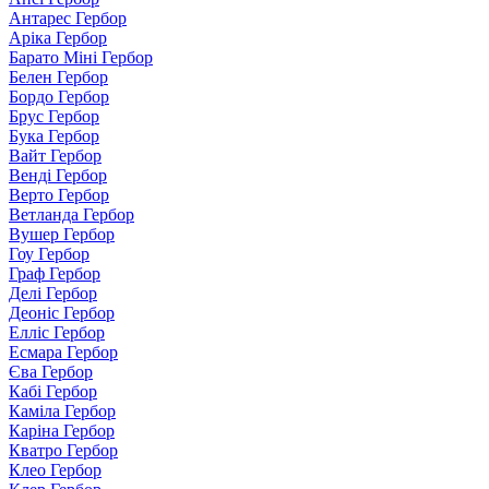
Антарес Гербор
Аріка Гербор
Барато Міні Гербор
Белен Гербор
Бордо Гербор
Брус Гербор
Бука Гербор
Вайт Гербор
Венді Гербор
Верто Гербор
Ветланда Гербор
Вушер Гербор
Гоу Гербор
Граф Гербор
Делі Гербор
Деоніс Гербор
Елліс Гербор
Есмара Гербор
Єва Гербор
Кабі Гербор
Каміла Гербор
Каріна Гербор
Кватро Гербор
Клео Гербор