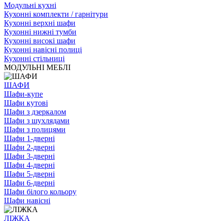
Модульні кухні
Кухонні комплекти / гарнітури
Кухонні верхні шафи
Кухонні нижні тумби
Кухонні високі шафи
Кухонні навісні полиці
Кухонні стільниці
МОДУЛЬНІ МЕБЛІ
ШАФИ
Шафи-купе
Шафи кутові
Шафи з дзеркалом
Шафи з шухлядами
Шафи з полицями
Шафи 1-дверні
Шафи 2-дверні
Шафи 3-дверні
Шафи 4-дверні
Шафи 5-дверні
Шафи 6-дверні
Шафи білого кольору
Шафи навісні
ЛІЖКА