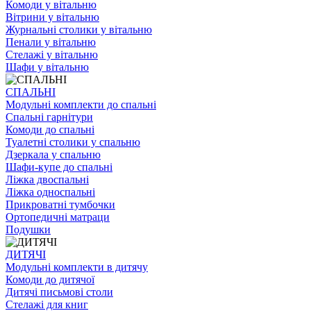
Комоди у вітальню
Вітрини у вітальню
Журнальні столики у вітальню
Пенали у вітальню
Стелажі у вітальню
Шафи у вітальню
СПАЛЬНІ
Модульні комплекти до спальні
Спальні гарнітури
Комоди до спальні
Туалетні столики у спальню
Дзеркала у спальню
Шафи-купе до спальні
Ліжка двоспальні
Ліжка односпальні
Прикроватні тумбочки
Ортопедичні матраци
Подушки
ДИТЯЧІ
Модульні комплекти в дитячу
Комоди до дитячої
Дитячі письмові столи
Стелажі для книг