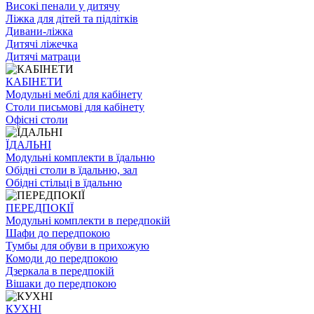
Високі пенали у дитячу
Ліжка для дітей та підлітків
Дивани-ліжка
Дитячі ліжечка
Дитячі матраци
КАБІНЕТИ
Модульні меблі для кабінету
Столи письмові для кабінету
Офісні столи
ЇДАЛЬНI
Модульні комплекти в їдальню
Обідні столи в їдальню, зал
Обідні стільці в їдальню
ПЕРЕДПОКІЇ
Модульні комплекти в передпокій
Шафи до передпокою
Тумбы для обуви в прихожую
Комоди до передпокою
Дзеркала в передпокій
Вішаки до передпокою
КУХНІ