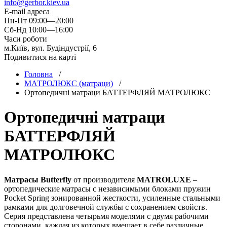
info@gerbor.kiev.ua
E-mail адреса
Пн-Пт 09:00—20:00
Сб-Нд 10:00—16:00
Часи роботи
м.Київ, вул. Будіндустрії, 6
Подивитися на карті
Головна
/
МАТРОЛЮКС (матраци)
/
Ортопедичні матраци БАТТЕРФЛЯЙ МАТРОЛЮКС
Ортопедичні матраци
БАТТЕРФЛЯЙ
МАТРОЛЮКС
Матрасы Butterfly
от производителя
MATROLUXE
–
ортопедические матрасы c независимыми блоками пружин
Pocket Spring зонированной жесткости, усиленные стальными
рамками для долговечной службы с сохранением свойств.
Cерия представлена четырьмя моделями с двумя рабочими
сторонами, каждая из которых вмещает в себе различные