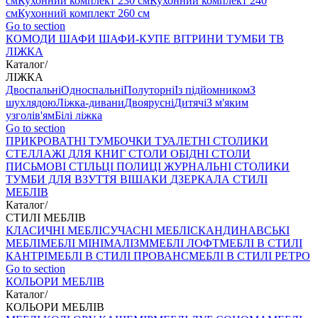
см
Кухонний комплект 230 см
Кухонний комплект 240
см
Кухонний комплект 260 см
Go to section
КОМОДИ
ШАФИ
ШАФИ-КУПЕ
ВІТРИНИ
ТУМБИ ТВ
ЛІЖКА
Каталог
/
ЛІЖКА
Двоспальні
Односпальні
Полуторні
Із підйомником
З
шухлядою
Ліжка-дивани
Двоярусні
Дитячі
З м'яким
узголів'ям
Білі ліжка
Go to section
ПРИКРОВАТНІ ТУМБОЧКИ
ТУАЛЕТНІ СТОЛИКИ
СТЕЛЛАЖІ ДЛЯ КНИГ
СТОЛИ ОБІДНІ
СТОЛИ
ПИСЬМОВІ
СТІЛЬЦI
ПОЛИЦІ
ЖУРНАЛЬНІ СТОЛИКИ
ТУМБИ ДЛЯ ВЗУТТЯ
ВІШАКИ
ДЗЕРКАЛА
СТИЛІ
МЕБЛІВ
Каталог
/
СТИЛІ МЕБЛІВ
КЛАСИЧНІ МЕБЛІ
СУЧАСНІ МЕБЛІ
СКАНДИНАВСЬКІ
МЕБЛІ
МЕБЛІ МІНІМАЛІЗМ
МЕБЛІ ЛОФТ
МЕБЛІ В СТИЛІ
КАНТРІ
МЕБЛІ В СТИЛІ ПРОВАНС
МЕБЛІ В СТИЛІ РЕТРО
Go to section
КОЛЬОРИ МЕБЛІВ
Каталог
/
КОЛЬОРИ МЕБЛІВ