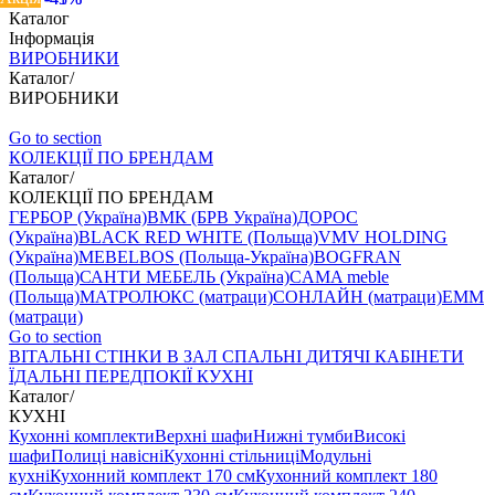
Каталог
Інформація
ВИРОБНИКИ
Каталог
/
ВИРОБНИКИ
Go to section
КОЛЕКЦІЇ ПО БРЕНДАМ
Каталог
/
КОЛЕКЦІЇ ПО БРЕНДАМ
ГЕРБОР (Україна)
ВМК (БРВ Україна)
ДОРОС
(Україна)
BLACK RED WHITE (Польща)
VMV HOLDING
(Україна)
MEBELBOS (Польща-Україна)
BOGFRAN
(Польща)
САНТИ МЕБЕЛЬ (Україна)
CAMA meble
(Польща)
МАТРОЛЮКС (матраци)
СОНЛАЙН (матраци)
EMM
(матраци)
Go to section
ВIТАЛЬНI
СТІНКИ В ЗАЛ
СПАЛЬНІ
ДИТЯЧІ
КАБІНЕТИ
ЇДАЛЬНI
ПЕРЕДПОКІЇ
КУХНІ
Каталог
/
КУХНІ
Кухонні комплекти
Верхні шафи
Нижні тумби
Високі
шафи
Полиці навісні
Кухонні стільниці
Модульні
кухні
Кухонний комплект 170 см
Кухонний комплект 180