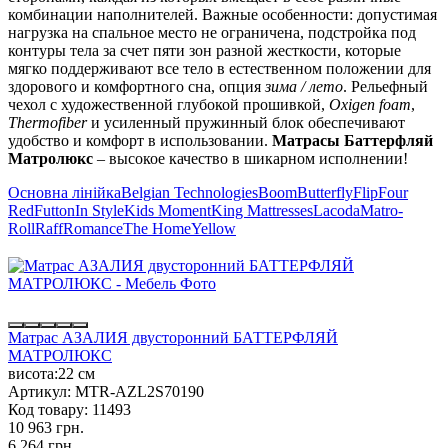
комбинации наполнителей. Важные особенности: допустимая
нагрузка на спальное место не ограничена, подстройка под
контуры тела за счет пяти зон разной жесткости, которые
мягко поддерживают все тело в естественном положении для
здорового и комфортного сна, опция
зима / лето
. Рельефный
чехол с художественной глубокой прошивкой,
Oxigen foam
,
Thermofiber
и усиленный пружинный блок обеспечивают
удобство и комфорт в использовании.
Матрасы Баттерфляй
Матролюкс
– высокое качество в шикарном исполнении!
Основна лінійка
Belgian Technologies
Boom
Butterfly
Flip
Four
Red
Futton
In Style
Kids Moment
King Mattresses
Lacoda
Matro-
Roll
Raff
Romance
The Home
Yellow
Матрас АЗАЛИЯ двусторонний БАТТЕРФЛЯЙ
МАТРОЛЮКС
висота:
22 см
Артикул:
MTR-AZL2S70190
Код товару:
11493
10 963 грн.
6 264 грн.