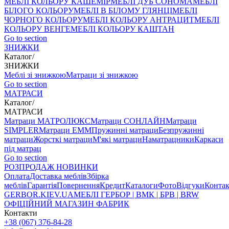
МЕБЛІ КОЛЬОРУ КАШЕМІР
МЕБЛІ ДУБ СОНОМА
МЕБЛІ
БІЛОГО КОЛЬОРУ
МЕБЛІ В БІЛОМУ ГЛЯНЦІ
МЕБЛІ
ЧОРНОГО КОЛЬОРУ
МЕБЛІ КОЛЬОРУ АНТРАЦИТ
МЕБЛІ
КОЛЬОРУ ВЕНГЕ
МЕБЛІ КОЛЬОРУ КАШТАН
Go to section
ЗНИЖКИ
Каталог
/
ЗНИЖКИ
Меблі зі знижкою
Матраци зі знижкою
Go to section
МАТРАСИ
Каталог
/
МАТРАСИ
Матраци МАТРОЛЮКС
Матраци СОНЛАЙН
Матраци
SIMPLER
Матраци ЕММ
Пружинні матраци
Безпружинні
матраци
Жорсткі матраци
М'які матраци
Наматрацники
Каркаси
під матрац
Go to section
РОЗПРОДАЖ
НОВИНКИ
Оплата
Доставка меблів
Збірка
меблів
Гарантія
Повернення
Кредит
Каталоги
Фото
Відгуки
Конта
GERBOR
.KIEV.UA
МЕБЛI ГЕРБОР | ВМК | БРВ | BRW
ОФІЦІЙНИЙ МАГАЗИН ФАБРИК
Контакти
+38 (067) 376-84-28