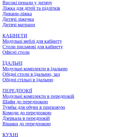
Високі пенали у дитячу
Ліжка для дітей та підлітків
Дивани-ліжка
Дитячі ліжечка
Дитячі матраци
КАБІНЕТИ
Модульні меблі для кабінету
Столи письмові для кабінету
Офісні столи
ЇДАЛЬНI
Модульні комплекти в їдальню
Обідні столи в їдальню, зал
Обідні стільці в їдальню
ПЕРЕДПОКІЇ
Модульні комплекти в передпокій
Шафи до передпокою
Тумбы для обуви в прихожую
Комоди до передпокою
Дзеркала в передпокій
Вішаки до передпокою
КУХНІ