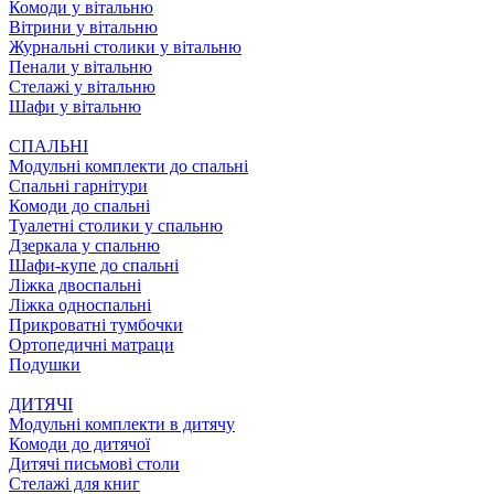
Комоди у вітальню
Вітрини у вітальню
Журнальні столики у вітальню
Пенали у вітальню
Стелажі у вітальню
Шафи у вітальню
СПАЛЬНІ
Модульні комплекти до спальні
Спальні гарнітури
Комоди до спальні
Туалетні столики у спальню
Дзеркала у спальню
Шафи-купе до спальні
Ліжка двоспальні
Ліжка односпальні
Прикроватні тумбочки
Ортопедичні матраци
Подушки
ДИТЯЧІ
Модульні комплекти в дитячу
Комоди до дитячої
Дитячі письмові столи
Стелажі для книг