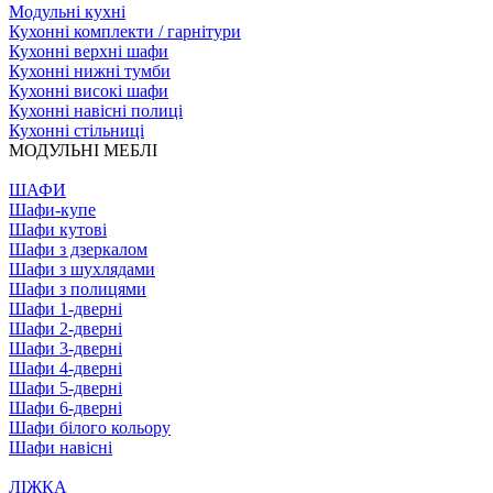
Модульні кухні
Кухонні комплекти / гарнітури
Кухонні верхні шафи
Кухонні нижні тумби
Кухонні високі шафи
Кухонні навісні полиці
Кухонні стільниці
МОДУЛЬНІ МЕБЛІ
ШАФИ
Шафи-купе
Шафи кутові
Шафи з дзеркалом
Шафи з шухлядами
Шафи з полицями
Шафи 1-дверні
Шафи 2-дверні
Шафи 3-дверні
Шафи 4-дверні
Шафи 5-дверні
Шафи 6-дверні
Шафи білого кольору
Шафи навісні
ЛІЖКА