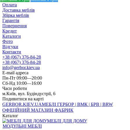
Оплата
Доставка меблів
Збірка меблів
Гарантія
Повернення
Кредит
Каталоги
Фото
Відгуки
Контакти
+38 (067) 376-84-28
+38 (067) 376-84-28
info@gerbor.kiev.ua
E-mail адреса
Пн-Пт 09:00—20:00
Сб-Нд 10:00—16:00
Часи роботи
м.Київ, вул. Будіндустрії, 6
Подивитися на карті
GERBOR
.KIEV.UA
МЕБЛI ГЕРБОР | ВМК | БРВ | BRW
ОФІЦІЙНИЙ МАГАЗИН ФАБРИК
Каталог
МЕБЛІ ДЛЯ ДОМУ
МОДУЛЬНІ МЕБЛІ