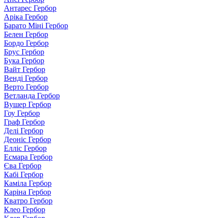
Антарес Гербор
Аріка Гербор
Барато Міні Гербор
Белен Гербор
Бордо Гербор
Брус Гербор
Бука Гербор
Вайт Гербор
Венді Гербор
Верто Гербор
Ветланда Гербор
Вушер Гербор
Гоу Гербор
Граф Гербор
Делі Гербор
Деоніс Гербор
Елліс Гербор
Есмара Гербор
Єва Гербор
Кабі Гербор
Каміла Гербор
Каріна Гербор
Кватро Гербор
Клео Гербор