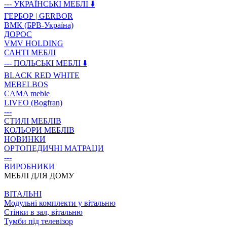
--- УКРАЇНСЬКІ МЕБЛІ ⬇️
ГЕРБОР | GERBOR
ВМК (БРВ-Україна)
ДОРОС
VMV HOLDING
САНТІ МЕБЛІ
--- ПОЛЬСЬКІ МЕБЛІ ⬇️
BLACK RED WHITE
MEBELBOS
CAMA meble
LIVEO (Bogfran)
---
СТИЛІ МЕБЛІВ
КОЛЬОРИ МЕБЛІВ
НОВИНКИ
ОРТОПЕДИЧНІ МАТРАЦИ
---
ВИРОБНИКИ
МЕБЛІ ДЛЯ ДОМУ
ВIТАЛЬНI
Модульні комплекти у вітальню
Стінки в зал, вітальню
Тумби під телевізор