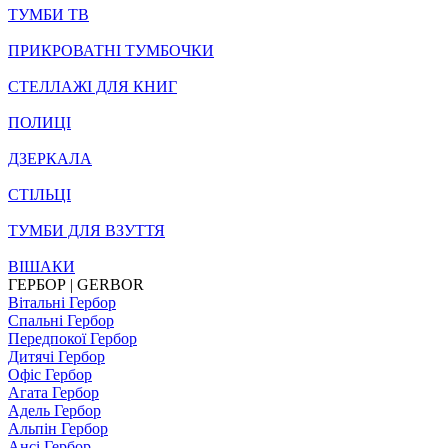
ТУМБИ ТВ
ПРИКРОВАТНІ ТУМБОЧКИ
СТЕЛЛАЖІ ДЛЯ КНИГ
ПОЛИЦІ
ДЗЕРКАЛА
СТІЛЬЦI
ТУМБИ ДЛЯ ВЗУТТЯ
ВІШАКИ
ГЕРБОР | GERBOR
Вітальні Гербор
Спальні Гербор
Передпокої Гербор
Дитячі Гербор
Офіс Гербор
Агата Гербор
Адель Гербор
Альпін Гербор
Ансі Гербор