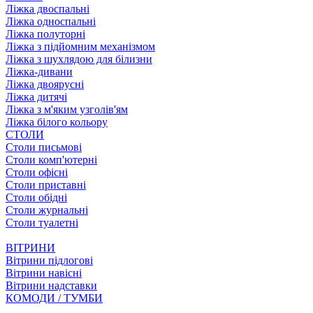
Ліжка двоспальні
Ліжка односпальні
Ліжка полуторні
Ліжка з підйомним механізмом
Ліжка з шухлядою для білизни
Ліжка-дивани
Ліжка двоярусні
Ліжка дитячі
Ліжка з м'яким узголів'ям
Ліжка білого кольору
СТОЛИ
Столи письмові
Столи комп'ютерні
Столи офісні
Столи приставні
Столи обідні
Столи журнальні
Столи туалетні
ВІТРИНИ
Вітрини підлогові
Вітрини навісні
Вітрини надставки
КОМОДИ / ТУМБИ