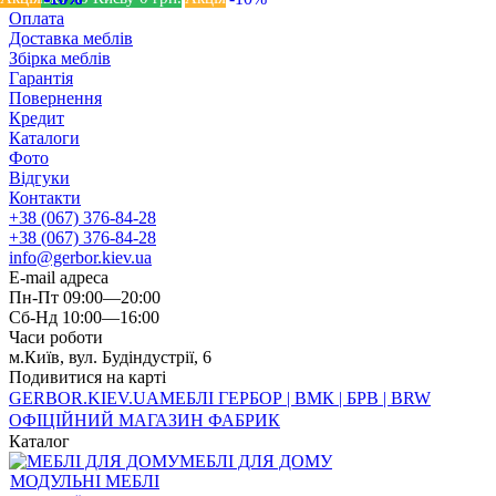
Оплата
Доставка меблів
Збірка меблів
Гарантія
Повернення
Кредит
Каталоги
Фото
Відгуки
Контакти
+38 (067) 376-84-28
+38 (067) 376-84-28
info@gerbor.kiev.ua
E-mail адреса
Пн-Пт 09:00—20:00
Сб-Нд 10:00—16:00
Часи роботи
м.Київ, вул. Будіндустрії, 6
Подивитися на карті
GERBOR
.KIEV.UA
МЕБЛI ГЕРБОР | ВМК | БРВ | BRW
ОФІЦІЙНИЙ МАГАЗИН ФАБРИК
Каталог
МЕБЛІ ДЛЯ ДОМУ
МОДУЛЬНІ МЕБЛІ