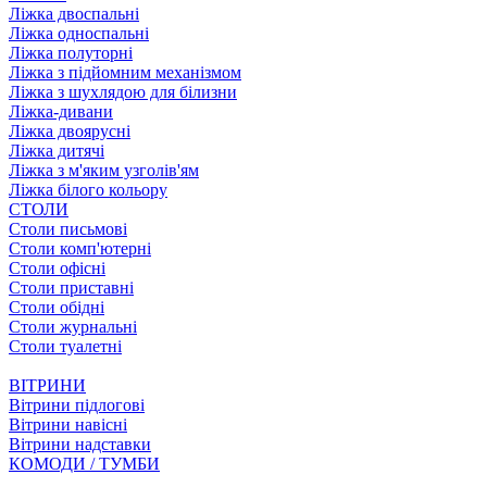
Ліжка двоспальні
Ліжка односпальні
Ліжка полуторні
Ліжка з підйомним механізмом
Ліжка з шухлядою для білизни
Ліжка-дивани
Ліжка двоярусні
Ліжка дитячі
Ліжка з м'яким узголів'ям
Ліжка білого кольору
СТОЛИ
Столи письмові
Столи комп'ютерні
Столи офісні
Столи приставні
Столи обідні
Столи журнальні
Столи туалетні
ВІТРИНИ
Вітрини підлогові
Вітрини навісні
Вітрини надставки
КОМОДИ / ТУМБИ