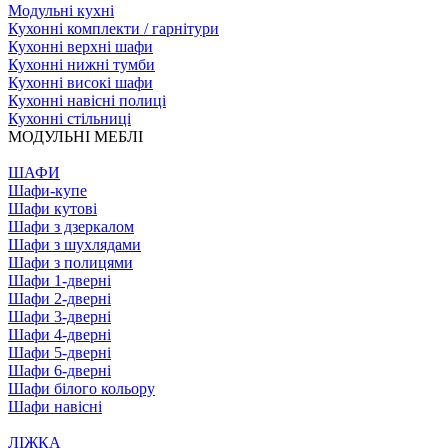
Модульні кухні
Кухонні комплекти / гарнітури
Кухонні верхні шафи
Кухонні нижні тумби
Кухонні високі шафи
Кухонні навісні полиці
Кухонні стільниці
МОДУЛЬНІ МЕБЛІ
ШАФИ
Шафи-купе
Шафи кутові
Шафи з дзеркалом
Шафи з шухлядами
Шафи з полицями
Шафи 1-дверні
Шафи 2-дверні
Шафи 3-дверні
Шафи 4-дверні
Шафи 5-дверні
Шафи 6-дверні
Шафи білого кольору
Шафи навісні
ЛІЖКА