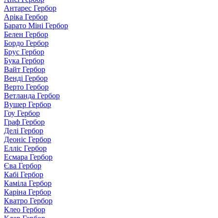
Антарес Гербор
Аріка Гербор
Барато Міні Гербор
Белен Гербор
Бордо Гербор
Брус Гербор
Бука Гербор
Вайт Гербор
Венді Гербор
Верто Гербор
Ветланда Гербор
Вушер Гербор
Гоу Гербор
Граф Гербор
Делі Гербор
Деоніс Гербор
Елліс Гербор
Есмара Гербор
Єва Гербор
Кабі Гербор
Каміла Гербор
Каріна Гербор
Кватро Гербор
Клео Гербор