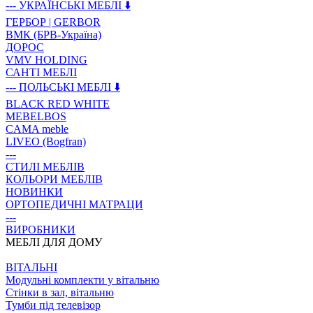
--- УКРАЇНСЬКІ МЕБЛІ ⬇️
ГЕРБОР | GERBOR
ВМК (БРВ-Україна)
ДОРОС
VMV HOLDING
САНТІ МЕБЛІ
--- ПОЛЬСЬКІ МЕБЛІ ⬇️
BLACK RED WHITE
MEBELBOS
CAMA meble
LIVEO (Bogfran)
---
СТИЛІ МЕБЛІВ
КОЛЬОРИ МЕБЛІВ
НОВИНКИ
ОРТОПЕДИЧНІ МАТРАЦИ
---
ВИРОБНИКИ
МЕБЛІ ДЛЯ ДОМУ
ВIТАЛЬНI
Модульні комплекти у вітальню
Стінки в зал, вітальню
Тумби під телевізор