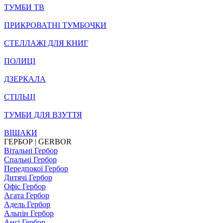
ТУМБИ ТВ
ПРИКРОВАТНІ ТУМБОЧКИ
СТЕЛЛАЖІ ДЛЯ КНИГ
ПОЛИЦІ
ДЗЕРКАЛА
СТІЛЬЦI
ТУМБИ ДЛЯ ВЗУТТЯ
ВІШАКИ
ГЕРБОР | GERBOR
Вітальні Гербор
Спальні Гербор
Передпокої Гербор
Дитячі Гербор
Офіс Гербор
Агата Гербор
Адель Гербор
Альпін Гербор
Ансі Гербор