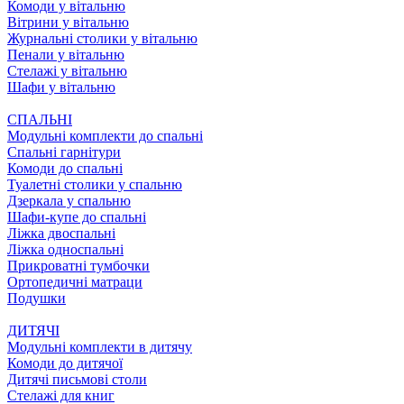
Комоди у вітальню
Вітрини у вітальню
Журнальні столики у вітальню
Пенали у вітальню
Стелажі у вітальню
Шафи у вітальню
СПАЛЬНІ
Модульні комплекти до спальні
Спальні гарнітури
Комоди до спальні
Туалетні столики у спальню
Дзеркала у спальню
Шафи-купе до спальні
Ліжка двоспальні
Ліжка односпальні
Прикроватні тумбочки
Ортопедичні матраци
Подушки
ДИТЯЧІ
Модульні комплекти в дитячу
Комоди до дитячої
Дитячі письмові столи
Стелажі для книг