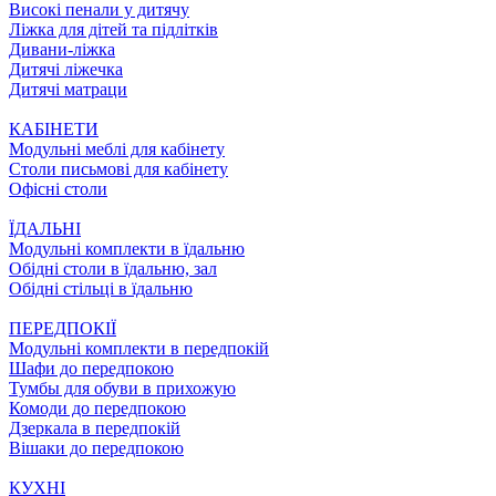
Високі пенали у дитячу
Ліжка для дітей та підлітків
Дивани-ліжка
Дитячі ліжечка
Дитячі матраци
КАБІНЕТИ
Модульні меблі для кабінету
Столи письмові для кабінету
Офісні столи
ЇДАЛЬНI
Модульні комплекти в їдальню
Обідні столи в їдальню, зал
Обідні стільці в їдальню
ПЕРЕДПОКІЇ
Модульні комплекти в передпокій
Шафи до передпокою
Тумбы для обуви в прихожую
Комоди до передпокою
Дзеркала в передпокій
Вішаки до передпокою
КУХНІ