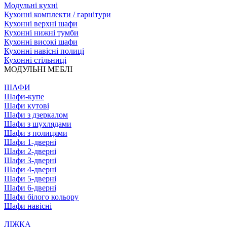
Модульні кухні
Кухонні комплекти / гарнітури
Кухонні верхні шафи
Кухонні нижні тумби
Кухонні високі шафи
Кухонні навісні полиці
Кухонні стільниці
МОДУЛЬНІ МЕБЛІ
ШАФИ
Шафи-купе
Шафи кутові
Шафи з дзеркалом
Шафи з шухлядами
Шафи з полицями
Шафи 1-дверні
Шафи 2-дверні
Шафи 3-дверні
Шафи 4-дверні
Шафи 5-дверні
Шафи 6-дверні
Шафи білого кольору
Шафи навісні
ЛІЖКА