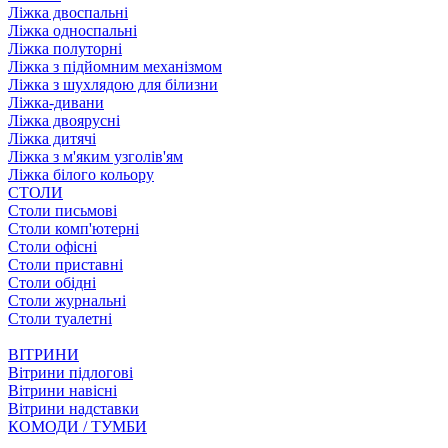
Ліжка двоспальні
Ліжка односпальні
Ліжка полуторні
Ліжка з підйомним механізмом
Ліжка з шухлядою для білизни
Ліжка-дивани
Ліжка двоярусні
Ліжка дитячі
Ліжка з м'яким узголів'ям
Ліжка білого кольору
СТОЛИ
Столи письмові
Столи комп'ютерні
Столи офісні
Столи приставні
Столи обідні
Столи журнальні
Столи туалетні
ВІТРИНИ
Вітрини підлогові
Вітрини навісні
Вітрини надставки
КОМОДИ / ТУМБИ