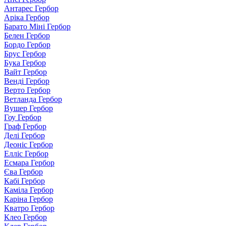
Антарес Гербор
Аріка Гербор
Барато Міні Гербор
Белен Гербор
Бордо Гербор
Брус Гербор
Бука Гербор
Вайт Гербор
Венді Гербор
Верто Гербор
Ветланда Гербор
Вушер Гербор
Гоу Гербор
Граф Гербор
Делі Гербор
Деоніс Гербор
Елліс Гербор
Есмара Гербор
Єва Гербор
Кабі Гербор
Каміла Гербор
Каріна Гербор
Кватро Гербор
Клео Гербор