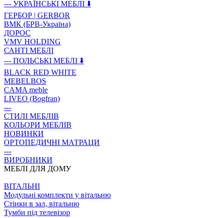
--- УКРАЇНСЬКІ МЕБЛІ ⬇️
ГЕРБОР | GERBOR
ВМК (БРВ-Україна)
ДОРОС
VMV HOLDING
САНТІ МЕБЛІ
--- ПОЛЬСЬКІ МЕБЛІ ⬇️
BLACK RED WHITE
MEBELBOS
CAMA meble
LIVEO (Bogfran)
---
СТИЛІ МЕБЛІВ
КОЛЬОРИ МЕБЛІВ
НОВИНКИ
ОРТОПЕДИЧНІ МАТРАЦИ
---
ВИРОБНИКИ
МЕБЛІ ДЛЯ ДОМУ
ВIТАЛЬНI
Модульні комплекти у вітальню
Стінки в зал, вітальню
Тумби під телевізор