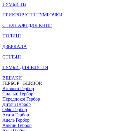
ТУМБИ ТВ
ПРИКРОВАТНІ ТУМБОЧКИ
СТЕЛЛАЖІ ДЛЯ КНИГ
ПОЛИЦІ
ДЗЕРКАЛА
СТІЛЬЦI
ТУМБИ ДЛЯ ВЗУТТЯ
ВІШАКИ
ГЕРБОР | GERBOR
Вітальні Гербор
Спальні Гербор
Передпокої Гербор
Дитячі Гербор
Офіс Гербор
Агата Гербор
Адель Гербор
Альпін Гербор
Ансі Гербор