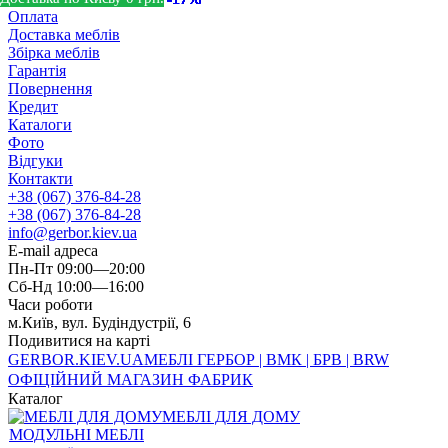
Оплата
Доставка меблів
Збірка меблів
Гарантія
Повернення
Кредит
Каталоги
Фото
Відгуки
Контакти
+38 (067) 376-84-28
+38 (067) 376-84-28
info@gerbor.kiev.ua
E-mail адреса
Пн-Пт 09:00—20:00
Сб-Нд 10:00—16:00
Часи роботи
м.Київ, вул. Будіндустрії, 6
Подивитися на карті
GERBOR
.KIEV.UA
МЕБЛI ГЕРБОР | ВМК | БРВ | BRW
ОФІЦІЙНИЙ МАГАЗИН ФАБРИК
Каталог
МЕБЛІ ДЛЯ ДОМУ
МОДУЛЬНІ МЕБЛІ