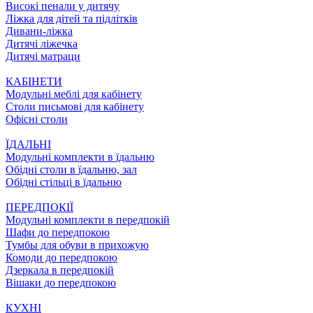
Високі пенали у дитячу
Ліжка для дітей та підлітків
Дивани-ліжка
Дитячі ліжечка
Дитячі матраци
КАБІНЕТИ
Модульні меблі для кабінету
Столи письмові для кабінету
Офісні столи
ЇДАЛЬНI
Модульні комплекти в їдальню
Обідні столи в їдальню, зал
Обідні стільці в їдальню
ПЕРЕДПОКІЇ
Модульні комплекти в передпокій
Шафи до передпокою
Тумбы для обуви в прихожую
Комоди до передпокою
Дзеркала в передпокій
Вішаки до передпокою
КУХНІ