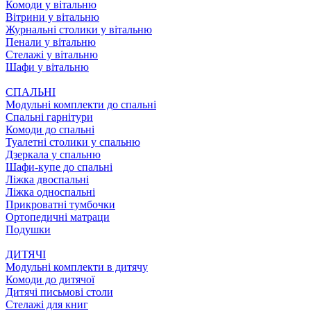
Комоди у вітальню
Вітрини у вітальню
Журнальні столики у вітальню
Пенали у вітальню
Стелажі у вітальню
Шафи у вітальню
СПАЛЬНІ
Модульні комплекти до спальні
Спальні гарнітури
Комоди до спальні
Туалетні столики у спальню
Дзеркала у спальню
Шафи-купе до спальні
Ліжка двоспальні
Ліжка односпальні
Прикроватні тумбочки
Ортопедичні матраци
Подушки
ДИТЯЧІ
Модульні комплекти в дитячу
Комоди до дитячої
Дитячі письмові столи
Стелажі для книг