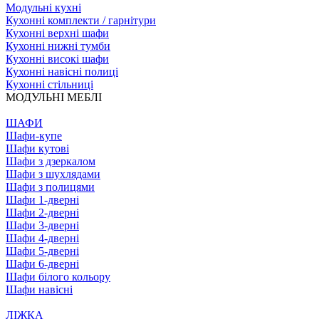
Модульні кухні
Кухонні комплекти / гарнітури
Кухонні верхні шафи
Кухонні нижні тумби
Кухонні високі шафи
Кухонні навісні полиці
Кухонні стільниці
МОДУЛЬНІ МЕБЛІ
ШАФИ
Шафи-купе
Шафи кутові
Шафи з дзеркалом
Шафи з шухлядами
Шафи з полицями
Шафи 1-дверні
Шафи 2-дверні
Шафи 3-дверні
Шафи 4-дверні
Шафи 5-дверні
Шафи 6-дверні
Шафи білого кольору
Шафи навісні
ЛІЖКА