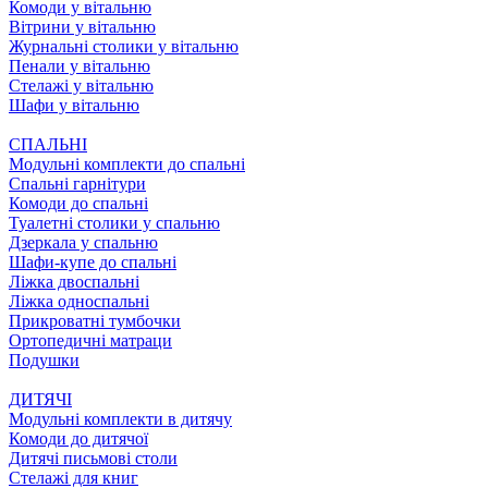
Комоди у вітальню
Вітрини у вітальню
Журнальні столики у вітальню
Пенали у вітальню
Стелажі у вітальню
Шафи у вітальню
СПАЛЬНІ
Модульні комплекти до спальні
Спальні гарнітури
Комоди до спальні
Туалетні столики у спальню
Дзеркала у спальню
Шафи-купе до спальні
Ліжка двоспальні
Ліжка односпальні
Прикроватні тумбочки
Ортопедичні матраци
Подушки
ДИТЯЧІ
Модульні комплекти в дитячу
Комоди до дитячої
Дитячі письмові столи
Стелажі для книг