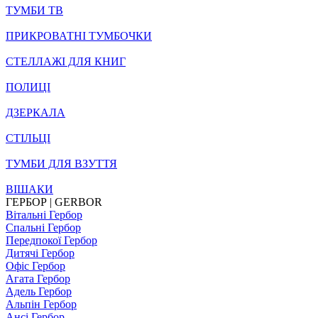
ТУМБИ ТВ
ПРИКРОВАТНІ ТУМБОЧКИ
СТЕЛЛАЖІ ДЛЯ КНИГ
ПОЛИЦІ
ДЗЕРКАЛА
СТІЛЬЦI
ТУМБИ ДЛЯ ВЗУТТЯ
ВІШАКИ
ГЕРБОР | GERBOR
Вітальні Гербор
Спальні Гербор
Передпокої Гербор
Дитячі Гербор
Офіс Гербор
Агата Гербор
Адель Гербор
Альпін Гербор
Ансі Гербор