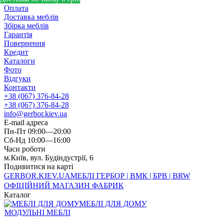
Оплата
Доставка меблів
Збірка меблів
Гарантія
Повернення
Кредит
Каталоги
Фото
Відгуки
Контакти
+38 (067) 376-84-28
+38 (067) 376-84-28
info@gerbor.kiev.ua
E-mail адреса
Пн-Пт 09:00—20:00
Сб-Нд 10:00—16:00
Часи роботи
м.Київ, вул. Будіндустрії, 6
Подивитися на карті
GERBOR
.KIEV.UA
МЕБЛI ГЕРБОР | ВМК | БРВ | BRW
ОФІЦІЙНИЙ МАГАЗИН ФАБРИК
Каталог
МЕБЛІ ДЛЯ ДОМУ
МОДУЛЬНІ МЕБЛІ