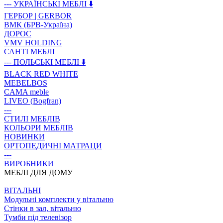
--- УКРАЇНСЬКІ МЕБЛІ ⬇️
ГЕРБОР | GERBOR
ВМК (БРВ-Україна)
ДОРОС
VMV HOLDING
САНТІ МЕБЛІ
--- ПОЛЬСЬКІ МЕБЛІ ⬇️
BLACK RED WHITE
MEBELBOS
CAMA meble
LIVEO (Bogfran)
---
СТИЛІ МЕБЛІВ
КОЛЬОРИ МЕБЛІВ
НОВИНКИ
ОРТОПЕДИЧНІ МАТРАЦИ
---
ВИРОБНИКИ
МЕБЛІ ДЛЯ ДОМУ
ВIТАЛЬНI
Модульні комплекти у вітальню
Стінки в зал, вітальню
Тумби під телевізор