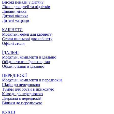
Високі пенали у дитячу
Ліжка для дітей та підлітків
Дивани-ліжка
Дитячі ліжечка
Дитячі матраци
КАБІНЕТИ
Модульні меблі для кабінету
Столи письмові для кабінету
Офісні столи
ЇДАЛЬНI
Модульні комплекти в їдальню
Обідні столи в їдальню, зал
Обідні стільці в їдальню
ПЕРЕДПОКІЇ
Модульні комплекти в передпокій
Шафи до передпокою
Тумбы для обуви в прихожую
Комоди до передпокою
Дзеркала в передпокій
Вішаки до передпокою
КУХНІ