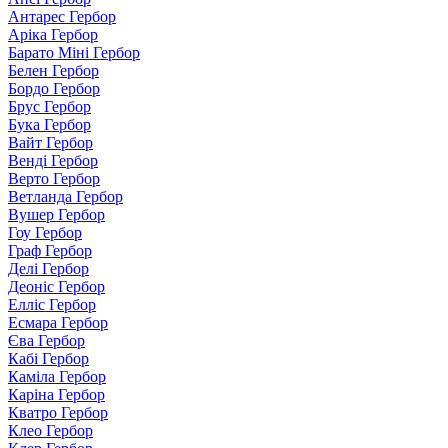
Антарес Гербор
Аріка Гербор
Барато Міні Гербор
Белен Гербор
Бордо Гербор
Брус Гербор
Бука Гербор
Вайт Гербор
Венді Гербор
Верто Гербор
Ветланда Гербор
Вушер Гербор
Гоу Гербор
Граф Гербор
Делі Гербор
Деоніс Гербор
Елліс Гербор
Есмара Гербор
Єва Гербор
Кабі Гербор
Каміла Гербор
Каріна Гербор
Кватро Гербор
Клео Гербор