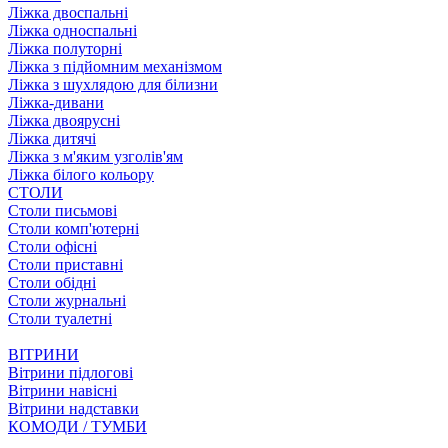
Ліжка двоспальні
Ліжка односпальні
Ліжка полуторні
Ліжка з підйомним механізмом
Ліжка з шухлядою для білизни
Ліжка-дивани
Ліжка двоярусні
Ліжка дитячі
Ліжка з м'яким узголів'ям
Ліжка білого кольору
СТОЛИ
Столи письмові
Столи комп'ютерні
Столи офісні
Столи приставні
Столи обідні
Столи журнальні
Столи туалетні
ВІТРИНИ
Вітрини підлогові
Вітрини навісні
Вітрини надставки
КОМОДИ / ТУМБИ