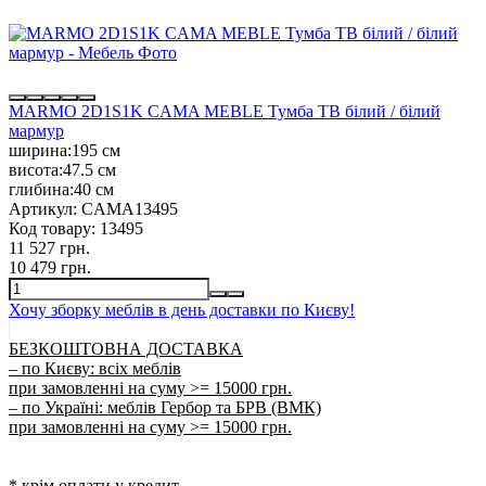
MARMO 2D1S1K CAMA MEBLE Тумба ТВ білий / білий
мармур
ширина:
195 см
висота:
47.5 см
глибина:
40 см
Артикул:
CAMA13495
Код товару:
13495
11 527 грн.
10 479 грн.
Хочу зборку меблів в день доставки по Києву!
БЕЗКОШТОВНА ДОСТАВКА
– по Києву: всіх меблів
при замовленні на суму >= 15000 грн.
– по Україні: меблів Гербор та БРВ (ВМК)
при замовленні на суму >= 15000 грн.
* крім оплати у кредит