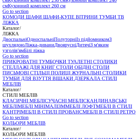
см
Кухонний комплект 230 см
Кухонний комплект 240
см
Кухонний комплект 260 см
Go to section
КОМОДИ
ШАФИ
ШАФИ-КУПЕ
ВІТРИНИ
ТУМБИ ТВ
ЛІЖКА
Каталог
/
ЛІЖКА
Двоспальні
Односпальні
Полуторні
Із підйомником
З
шухлядою
Ліжка-дивани
Двоярусні
Дитячі
З м'яким
узголів'ям
Білі ліжка
Go to section
ПРИКРОВАТНІ ТУМБОЧКИ
ТУАЛЕТНІ СТОЛИКИ
СТЕЛЛАЖІ ДЛЯ КНИГ
СТОЛИ ОБІДНІ
СТОЛИ
ПИСЬМОВІ
СТІЛЬЦI
ПОЛИЦІ
ЖУРНАЛЬНІ СТОЛИКИ
ТУМБИ ДЛЯ ВЗУТТЯ
ВІШАКИ
ДЗЕРКАЛА
СТИЛІ
МЕБЛІВ
Каталог
/
СТИЛІ МЕБЛІВ
КЛАСИЧНІ МЕБЛІ
СУЧАСНІ МЕБЛІ
СКАНДИНАВСЬКІ
МЕБЛІ
МЕБЛІ МІНІМАЛІЗМ
МЕБЛІ ЛОФТ
МЕБЛІ В СТИЛІ
КАНТРІ
МЕБЛІ В СТИЛІ ПРОВАНС
МЕБЛІ В СТИЛІ РЕТРО
Go to section
КОЛЬОРИ МЕБЛІВ
Каталог
/
КОЛЬОРИ МЕБЛІВ