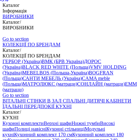
Каталог
Інформація
ВИРОБНИКИ
Каталог
/
ВИРОБНИКИ
Go to section
КОЛЕКЦІЇ ПО БРЕНДАМ
Каталог
/
КОЛЕКЦІЇ ПО БРЕНДАМ
ГЕРБОР (Україна)
ВМК (БРВ Україна)
ДОРОС
(Україна)
BLACK RED WHITE (Польща)
VMV HOLDING
(Україна)
MEBELBOS (Польща-Україна)
BOGFRAN
(Польща)
САНТИ МЕБЕЛЬ (Україна)
CAMA meble
(Польща)
МАТРОЛЮКС (матраци)
СОНЛАЙН (матраци)
EMM
(матраци)
Go to section
ВIТАЛЬНI
СТІНКИ В ЗАЛ
СПАЛЬНІ
ДИТЯЧІ
КАБІНЕТИ
ЇДАЛЬНI
ПЕРЕДПОКІЇ
КУХНІ
Каталог
/
КУХНІ
Кухонні комплекти
Верхні шафи
Нижні тумби
Високі
шафи
Полиці навісні
Кухонні стільниці
Модульні
кухні
Кухонний комплект 170 см
Кухонний комплект 180