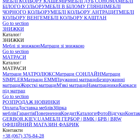
МЕБЛІ КОЛЬОРУ КАШЕМІР
МЕБЛІ ДУБ СОНОМА
МЕБЛІ
БІЛОГО КОЛЬОРУ
МЕБЛІ В БІЛОМУ ГЛЯНЦІ
МЕБЛІ
ЧОРНОГО КОЛЬОРУ
МЕБЛІ КОЛЬОРУ АНТРАЦИТ
МЕБЛІ
КОЛЬОРУ ВЕНГЕ
МЕБЛІ КОЛЬОРУ КАШТАН
Go to section
ЗНИЖКИ
Каталог
/
ЗНИЖКИ
Меблі зі знижкою
Матраци зі знижкою
Go to section
МАТРАСИ
Каталог
/
МАТРАСИ
Матраци МАТРОЛЮКС
Матраци СОНЛАЙН
Матраци
SIMPLER
Матраци ЕММ
Пружинні матраци
Безпружинні
матраци
Жорсткі матраци
М'які матраци
Наматрацники
Каркаси
під матрац
Go to section
РОЗПРОДАЖ
НОВИНКИ
Оплата
Доставка меблів
Збірка
меблів
Гарантія
Повернення
Кредит
Каталоги
Фото
Відгуки
Конта
GERBOR
.KIEV.UA
МЕБЛI ГЕРБОР | ВМК | БРВ | BRW
ОФІЦІЙНИЙ МАГАЗИН ФАБРИК
Контакти
+38 (067) 376-84-28