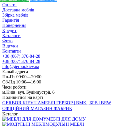
Оплата
Доставка меблів
Збірка меблів
Гарантія
Повернення
Кредит
Каталоги
Фото
Відгуки
Контакти
+38 (067) 376-84-28
+38 (067) 376-84-28
info@gerbor.kiev.ua
E-mail адреса
Пн-Пт 09:00—20:00
Сб-Нд 10:00—16:00
Часи роботи
м.Київ, вул. Будіндустрії, 6
Подивитися на карті
GERBOR
.KIEV.UA
МЕБЛI ГЕРБОР | ВМК | БРВ | BRW
ОФІЦІЙНИЙ МАГАЗИН ФАБРИК
Каталог
МЕБЛІ ДЛЯ ДОМУ
МОДУЛЬНІ МЕБЛІ