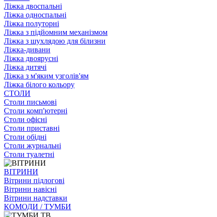
Ліжка двоспальні
Ліжка односпальні
Ліжка полуторні
Ліжка з підйомним механізмом
Ліжка з шухлядою для білизни
Ліжка-дивани
Ліжка двоярусні
Ліжка дитячі
Ліжка з м'яким узголів'ям
Ліжка білого кольору
СТОЛИ
Столи письмові
Столи комп'ютерні
Столи офісні
Столи приставні
Столи обідні
Столи журнальні
Столи туалетні
ВІТРИНИ
Вітрини підлогові
Вітрини навісні
Вітрини надставки
КОМОДИ / ТУМБИ