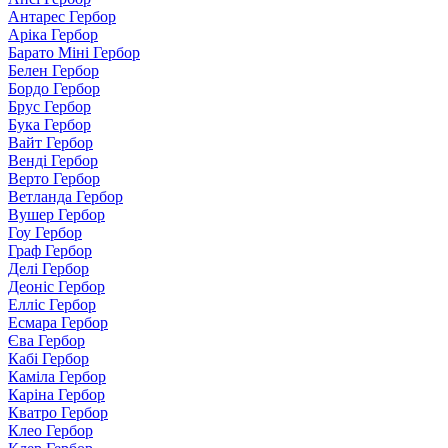
Антарес Гербор
Аріка Гербор
Барато Міні Гербор
Белен Гербор
Бордо Гербор
Брус Гербор
Бука Гербор
Вайт Гербор
Венді Гербор
Верто Гербор
Ветланда Гербор
Вушер Гербор
Гоу Гербор
Граф Гербор
Делі Гербор
Деоніс Гербор
Елліс Гербор
Есмара Гербор
Єва Гербор
Кабі Гербор
Каміла Гербор
Каріна Гербор
Кватро Гербор
Клео Гербор