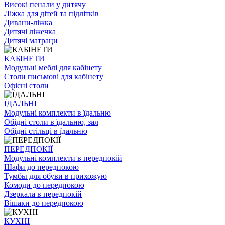
Високі пенали у дитячу
Ліжка для дітей та підлітків
Дивани-ліжка
Дитячі ліжечка
Дитячі матраци
КАБІНЕТИ
Модульні меблі для кабінету
Столи письмові для кабінету
Офісні столи
ЇДАЛЬНI
Модульні комплекти в їдальню
Обідні столи в їдальню, зал
Обідні стільці в їдальню
ПЕРЕДПОКІЇ
Модульні комплекти в передпокій
Шафи до передпокою
Тумбы для обуви в прихожую
Комоди до передпокою
Дзеркала в передпокій
Вішаки до передпокою
КУХНІ