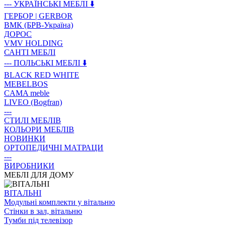
--- УКРАЇНСЬКІ МЕБЛІ ⬇️
ГЕРБОР | GERBOR
ВМК (БРВ-Україна)
ДОРОС
VMV HOLDING
САНТІ МЕБЛІ
--- ПОЛЬСЬКІ МЕБЛІ ⬇️
BLACK RED WHITE
MEBELBOS
CAMA meble
LIVEO (Bogfran)
---
СТИЛІ МЕБЛІВ
КОЛЬОРИ МЕБЛІВ
НОВИНКИ
ОРТОПЕДИЧНІ МАТРАЦИ
---
ВИРОБНИКИ
МЕБЛІ ДЛЯ ДОМУ
ВIТАЛЬНI
Модульні комплекти у вітальню
Стінки в зал, вітальню
Тумби під телевізор