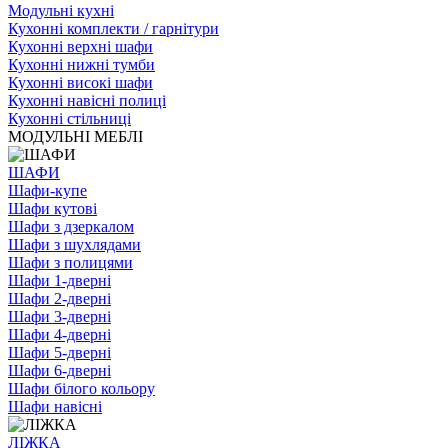
Модульні кухні
Кухонні комплекти / гарнітури
Кухонні верхні шафи
Кухонні нижні тумби
Кухонні високі шафи
Кухонні навісні полиці
Кухонні стільниці
МОДУЛЬНІ МЕБЛІ
ШАФИ
Шафи-купе
Шафи кутові
Шафи з дзеркалом
Шафи з шухлядами
Шафи з полицями
Шафи 1-дверні
Шафи 2-дверні
Шафи 3-дверні
Шафи 4-дверні
Шафи 5-дверні
Шафи 6-дверні
Шафи білого кольору
Шафи навісні
ЛІЖКА