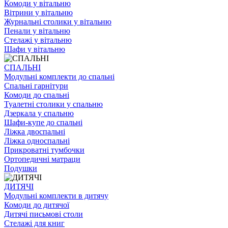
Комоди у вітальню
Вітрини у вітальню
Журнальні столики у вітальню
Пенали у вітальню
Стелажі у вітальню
Шафи у вітальню
СПАЛЬНІ
Модульні комплекти до спальні
Спальні гарнітури
Комоди до спальні
Туалетні столики у спальню
Дзеркала у спальню
Шафи-купе до спальні
Ліжка двоспальні
Ліжка односпальні
Прикроватні тумбочки
Ортопедичні матраци
Подушки
ДИТЯЧІ
Модульні комплекти в дитячу
Комоди до дитячої
Дитячі письмові столи
Стелажі для книг