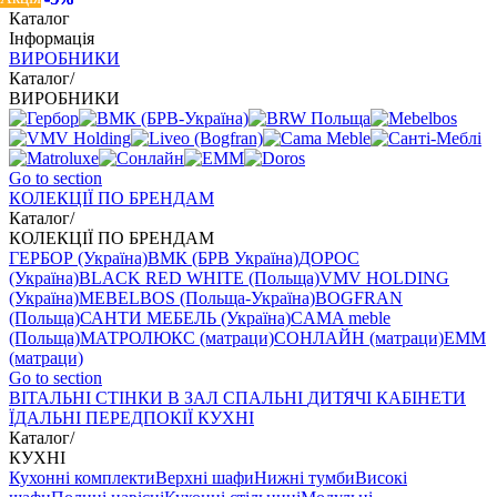
Каталог
Інформація
ВИРОБНИКИ
Каталог
/
ВИРОБНИКИ
Go to section
КОЛЕКЦІЇ ПО БРЕНДАМ
Каталог
/
КОЛЕКЦІЇ ПО БРЕНДАМ
ГЕРБОР (Україна)
ВМК (БРВ Україна)
ДОРОС
(Україна)
BLACK RED WHITE (Польща)
VMV HOLDING
(Україна)
MEBELBOS (Польща-Україна)
BOGFRAN
(Польща)
САНТИ МЕБЕЛЬ (Україна)
CAMA meble
(Польща)
МАТРОЛЮКС (матраци)
СОНЛАЙН (матраци)
EMM
(матраци)
Go to section
ВIТАЛЬНI
СТІНКИ В ЗАЛ
СПАЛЬНІ
ДИТЯЧІ
КАБІНЕТИ
ЇДАЛЬНI
ПЕРЕДПОКІЇ
КУХНІ
Каталог
/
КУХНІ
Кухонні комплекти
Верхні шафи
Нижні тумби
Високі