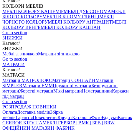
Каталог
/
КОЛЬОРИ МЕБЛІВ
МЕБЛІ КОЛЬОРУ КАШЕМІР
МЕБЛІ ДУБ СОНОМА
МЕБЛІ
БІЛОГО КОЛЬОРУ
МЕБЛІ В БІЛОМУ ГЛЯНЦІ
МЕБЛІ
ЧОРНОГО КОЛЬОРУ
МЕБЛІ КОЛЬОРУ АНТРАЦИТ
МЕБЛІ
КОЛЬОРУ ВЕНГЕ
МЕБЛІ КОЛЬОРУ КАШТАН
Go to section
ЗНИЖКИ
Каталог
/
ЗНИЖКИ
Меблі зі знижкою
Матраци зі знижкою
Go to section
МАТРАСИ
Каталог
/
МАТРАСИ
Матраци МАТРОЛЮКС
Матраци СОНЛАЙН
Матраци
SIMPLER
Матраци ЕММ
Пружинні матраци
Безпружинні
матраци
Жорсткі матраци
М'які матраци
Наматрацники
Каркаси
під матрац
Go to section
РОЗПРОДАЖ
НОВИНКИ
Оплата
Доставка меблів
Збірка
меблів
Гарантія
Повернення
Кредит
Каталоги
Фото
Відгуки
Конта
GERBOR
.KIEV.UA
МЕБЛI ГЕРБОР | ВМК | БРВ | BRW
ОФІЦІЙНИЙ МАГАЗИН ФАБРИК