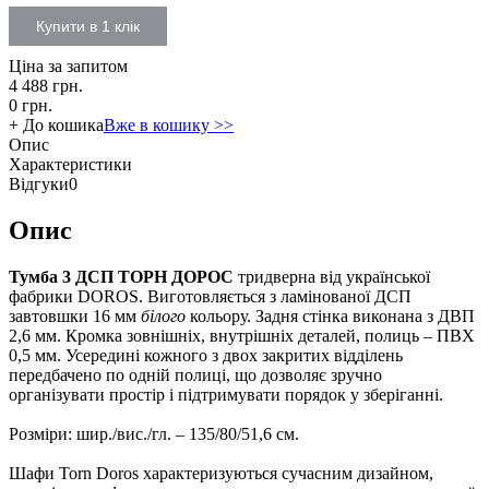
Купити в 1 клiк
Ціна за запитом
4 488 грн.
0 грн.
+ До кошика
Вже в кошику >>
Опис
Характеристики
Відгуки
0
Опис
Тумба 3 ДСП ТОРН ДОРОС
тридверна від української
фабрики DOROS. Виготовляється з ламінованої ДСП
завтовшки 16 мм
білого
кольору. Задня стінка виконана з ДВП
2,6 мм. Кромка зовнішніх, внутрішніх деталей, полиць – ПВХ
0,5 мм. Усередині кожного з двох закритих відділень
передбачено по одній полиці, що дозволяє зручно
організувати простір і підтримувати порядок у зберіганні.
Розміри: шир./вис./гл. – 135/80/51,6 см.
Шафи Torn Doros характеризуються сучасним дизайном,