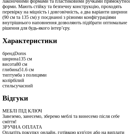
лаконічними формами та пластиковими ручками прямокутної
форми. Мають стійку та безпечну конструкцію, проходять
перевірку на міцність і довговічність, а два варіанти ширини
(90 см та 135 см) у поєднанні з різними конфігураціями
внутрішнього наповнення дозволяють підібрати оптимальне
рішення для будь-якого інтер’єру.
Характеристики
бренд
Doros
ширина
135 см
висота
80 см
глибина
51.6 см
тип
тумба з полицями
колір
білий
стиль
сучасний
Відгуки
МЕБЛІ ПІД КЛЮЧ
Завеземо, занесемо, зберемо меблі та винесемо після себе
сміття!
ЗРУЧНА ОПЛАТА
Оплатіть покупку онлайн, готівкою кур'єру або на виплати