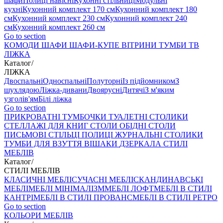
шафи
Полиці навісні
Кухонні стільниці
Модульні
кухні
Кухонний комплект 170 см
Кухонний комплект 180
см
Кухонний комплект 230 см
Кухонний комплект 240
см
Кухонний комплект 260 см
Go to section
КОМОДИ
ШАФИ
ШАФИ-КУПЕ
ВІТРИНИ
ТУМБИ ТВ
ЛІЖКА
Каталог
/
ЛІЖКА
Двоспальні
Односпальні
Полуторні
Із підйомником
З
шухлядою
Ліжка-дивани
Двоярусні
Дитячі
З м'яким
узголів'ям
Білі ліжка
Go to section
ПРИКРОВАТНІ ТУМБОЧКИ
ТУАЛЕТНІ СТОЛИКИ
СТЕЛЛАЖІ ДЛЯ КНИГ
СТОЛИ ОБІДНІ
СТОЛИ
ПИСЬМОВІ
СТІЛЬЦI
ПОЛИЦІ
ЖУРНАЛЬНІ СТОЛИКИ
ТУМБИ ДЛЯ ВЗУТТЯ
ВІШАКИ
ДЗЕРКАЛА
СТИЛІ
МЕБЛІВ
Каталог
/
СТИЛІ МЕБЛІВ
КЛАСИЧНІ МЕБЛІ
СУЧАСНІ МЕБЛІ
СКАНДИНАВСЬКІ
МЕБЛІ
МЕБЛІ МІНІМАЛІЗМ
МЕБЛІ ЛОФТ
МЕБЛІ В СТИЛІ
КАНТРІ
МЕБЛІ В СТИЛІ ПРОВАНС
МЕБЛІ В СТИЛІ РЕТРО
Go to section
КОЛЬОРИ МЕБЛІВ