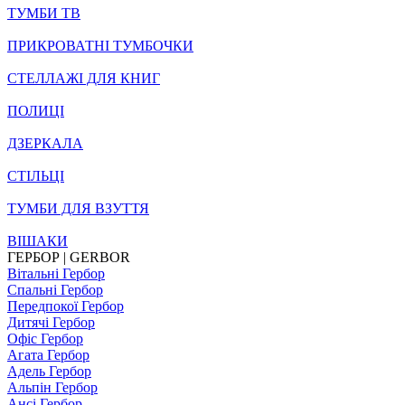
ТУМБИ ТВ
ПРИКРОВАТНІ ТУМБОЧКИ
СТЕЛЛАЖІ ДЛЯ КНИГ
ПОЛИЦІ
ДЗЕРКАЛА
СТІЛЬЦI
ТУМБИ ДЛЯ ВЗУТТЯ
ВІШАКИ
ГЕРБОР | GERBOR
Вітальні Гербор
Спальні Гербор
Передпокої Гербор
Дитячі Гербор
Офіс Гербор
Агата Гербор
Адель Гербор
Альпін Гербор
Ансі Гербор