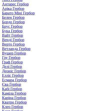
Антарес Гербор
Аріка Гербор
Барато Міні Гербор
Белен Гербор
Бордо Гербор
Брус Гербор
Бука Гербор
Вайт Гербор
Венді Гербор
Верто Гербор
Ветланда Гербор
Вушер Гербор
Гоу Гербор
Граф Гербор
Делі Гербор
Деоніс Гербор
Елліс Гербор
Есмара Гербор
Єва Гербор
Кабі Гербор
Каміла Гербор
Каріна Гербор
Кватро Гербор
Клео Гербор