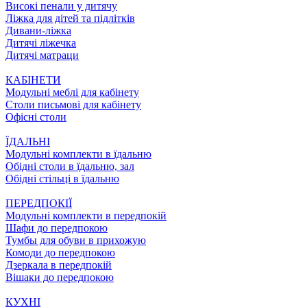
Високі пенали у дитячу
Ліжка для дітей та підлітків
Дивани-ліжка
Дитячі ліжечка
Дитячі матраци
КАБІНЕТИ
Модульні меблі для кабінету
Столи письмові для кабінету
Офісні столи
ЇДАЛЬНI
Модульні комплекти в їдальню
Обідні столи в їдальню, зал
Обідні стільці в їдальню
ПЕРЕДПОКІЇ
Модульні комплекти в передпокій
Шафи до передпокою
Тумбы для обуви в прихожую
Комоди до передпокою
Дзеркала в передпокій
Вішаки до передпокою
КУХНІ