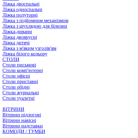
Ліжка двоспальні
Ліжка односпальні
Ліжка полуторні
Ліжка з підйомним механізмом
Ліжка з шухлядою для білизни
Ліжка-дивани
Ліжка двоярусні
Ліжка дитячі
Ліжка з м'яким узголів'ям
Ліжка білого кольору
СТОЛИ
Столи письмові
Столи комп'ютерні
Столи офісні
Столи приставні
Столи обідні
Столи журнальні
Столи туалетні
ВІТРИНИ
Вітрини підлогові
Вітрини навісні
Вітрини надставки
КОМОДИ / ТУМБИ