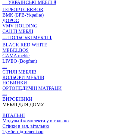
--- УКРАЇНСЬКІ МЕБЛІ ⬇️
ГЕРБОР | GERBOR
ВМК (БРВ-Україна)
ДОРОС
VMV HOLDING
САНТІ МЕБЛІ
--- ПОЛЬСЬКІ МЕБЛІ ⬇️
BLACK RED WHITE
MEBELBOS
CAMA meble
LIVEO (Bogfran)
---
СТИЛІ МЕБЛІВ
КОЛЬОРИ МЕБЛІВ
НОВИНКИ
ОРТОПЕДИЧНІ МАТРАЦИ
---
ВИРОБНИКИ
МЕБЛІ ДЛЯ ДОМУ
ВIТАЛЬНI
Модульні комплекти у вітальню
Стінки в зал, вітальню
Тумби під телевізор