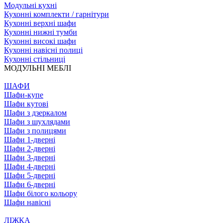
Модульні кухні
Кухонні комплекти / гарнітури
Кухонні верхні шафи
Кухонні нижні тумби
Кухонні високі шафи
Кухонні навісні полиці
Кухонні стільниці
МОДУЛЬНІ МЕБЛІ
ШАФИ
Шафи-купе
Шафи кутові
Шафи з дзеркалом
Шафи з шухлядами
Шафи з полицями
Шафи 1-дверні
Шафи 2-дверні
Шафи 3-дверні
Шафи 4-дверні
Шафи 5-дверні
Шафи 6-дверні
Шафи білого кольору
Шафи навісні
ЛІЖКА