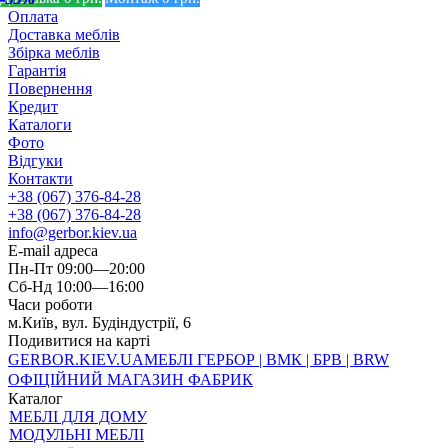
Оплата
Доставка меблів
Збірка меблів
Гарантія
Повернення
Кредит
Каталоги
Фото
Відгуки
Контакти
+38 (067) 376-84-28
+38 (067) 376-84-28
info@gerbor.kiev.ua
E-mail адреса
Пн-Пт 09:00—20:00
Сб-Нд 10:00—16:00
Часи роботи
м.Київ, вул. Будіндустрії, 6
Подивитися на карті
GERBOR
.KIEV.UA
МЕБЛI ГЕРБОР | ВМК | БРВ | BRW
ОФІЦІЙНИЙ МАГАЗИН ФАБРИК
Каталог
МЕБЛІ ДЛЯ ДОМУ
МОДУЛЬНІ МЕБЛІ