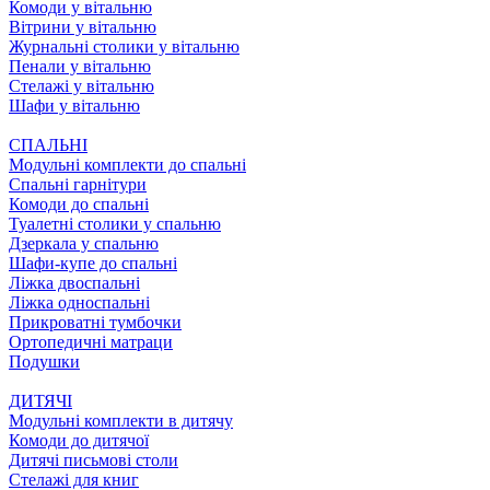
Комоди у вітальню
Вітрини у вітальню
Журнальні столики у вітальню
Пенали у вітальню
Стелажі у вітальню
Шафи у вітальню
СПАЛЬНІ
Модульні комплекти до спальні
Спальні гарнітури
Комоди до спальні
Туалетні столики у спальню
Дзеркала у спальню
Шафи-купе до спальні
Ліжка двоспальні
Ліжка односпальні
Прикроватні тумбочки
Ортопедичні матраци
Подушки
ДИТЯЧІ
Модульні комплекти в дитячу
Комоди до дитячої
Дитячі письмові столи
Стелажі для книг