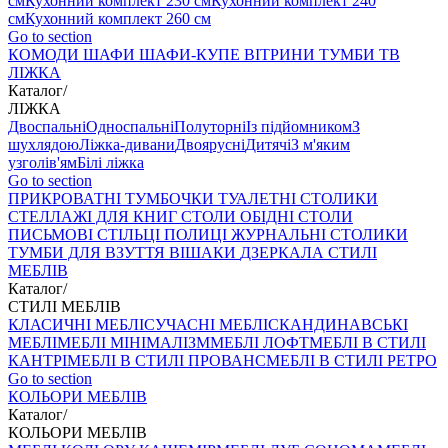
см
Кухонний комплект 230 см
Кухонний комплект 240
см
Кухонний комплект 260 см
Go to section
КОМОДИ
ШАФИ
ШАФИ-КУПЕ
ВІТРИНИ
ТУМБИ ТВ
ЛІЖКА
Каталог
/
ЛІЖКА
Двоспальні
Односпальні
Полуторні
Із підйомником
З
шухлядою
Ліжка-дивани
Двоярусні
Дитячі
З м'яким
узголів'ям
Білі ліжка
Go to section
ПРИКРОВАТНІ ТУМБОЧКИ
ТУАЛЕТНІ СТОЛИКИ
СТЕЛЛАЖІ ДЛЯ КНИГ
СТОЛИ ОБІДНІ
СТОЛИ
ПИСЬМОВІ
СТІЛЬЦI
ПОЛИЦІ
ЖУРНАЛЬНІ СТОЛИКИ
ТУМБИ ДЛЯ ВЗУТТЯ
ВІШАКИ
ДЗЕРКАЛА
СТИЛІ
МЕБЛІВ
Каталог
/
СТИЛІ МЕБЛІВ
КЛАСИЧНІ МЕБЛІ
СУЧАСНІ МЕБЛІ
СКАНДИНАВСЬКІ
МЕБЛІ
МЕБЛІ МІНІМАЛІЗМ
МЕБЛІ ЛОФТ
МЕБЛІ В СТИЛІ
КАНТРІ
МЕБЛІ В СТИЛІ ПРОВАНС
МЕБЛІ В СТИЛІ РЕТРО
Go to section
КОЛЬОРИ МЕБЛІВ
Каталог
/
КОЛЬОРИ МЕБЛІВ