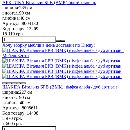
АРКТИКА Вітальня БРВ (ВМК) білий глянець
ширина:
285 см
висота:
190 см
глибина:
40 см
Артикул:
8004130
Код товару:
12269
18 110 грн.
Хочу зборку меблів в день доставки по Києву!
ШАКІРА Вітальня БРВ (ВМК) німфеа альба / дуб артизан
ширина:
227 см
висота:
190 см
глибина:
40 см
Артикул:
8005611
Код товару:
14408
8 970 грн.
7 660 грн.