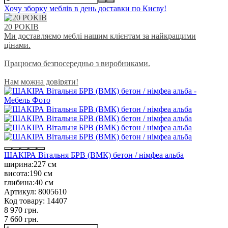
Хочу зборку меблів в день доставки по Києву!
20 РОКІВ
Ми доставляємо меблі нашим клієнтам за найкращими
цінами.
Працюємо безпосередньо з виробниками.
Нам можна довіряти!
ШАКІРА Вітальня БРВ (ВМК) бетон / німфеа альба
ширина:
227 см
висота:
190 см
глибина:
40 см
Артикул:
8005610
Код товару:
14407
8 970 грн.
7 660 грн.