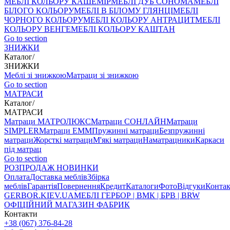
МЕБЛІ КОЛЬОРУ КАШЕМІР
МЕБЛІ ДУБ СОНОМА
МЕБЛІ
БІЛОГО КОЛЬОРУ
МЕБЛІ В БІЛОМУ ГЛЯНЦІ
МЕБЛІ
ЧОРНОГО КОЛЬОРУ
МЕБЛІ КОЛЬОРУ АНТРАЦИТ
МЕБЛІ
КОЛЬОРУ ВЕНГЕ
МЕБЛІ КОЛЬОРУ КАШТАН
Go to section
ЗНИЖКИ
Каталог
/
ЗНИЖКИ
Меблі зі знижкою
Матраци зі знижкою
Go to section
МАТРАСИ
Каталог
/
МАТРАСИ
Матраци МАТРОЛЮКС
Матраци СОНЛАЙН
Матраци
SIMPLER
Матраци ЕММ
Пружинні матраци
Безпружинні
матраци
Жорсткі матраци
М'які матраци
Наматрацники
Каркаси
під матрац
Go to section
РОЗПРОДАЖ
НОВИНКИ
Оплата
Доставка меблів
Збірка
меблів
Гарантія
Повернення
Кредит
Каталоги
Фото
Відгуки
Конта
GERBOR
.KIEV.UA
МЕБЛI ГЕРБОР | ВМК | БРВ | BRW
ОФІЦІЙНИЙ МАГАЗИН ФАБРИК
Контакти
+38 (067) 376-84-28