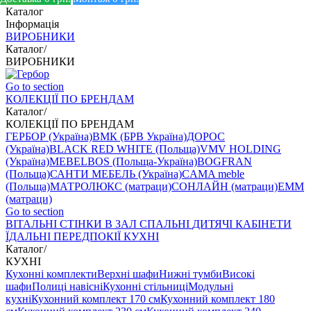
Каталог
Інформація
ВИРОБНИКИ
Каталог
/
ВИРОБНИКИ
Go to section
КОЛЕКЦІЇ ПО БРЕНДАМ
Каталог
/
КОЛЕКЦІЇ ПО БРЕНДАМ
ГЕРБОР (Україна)
ВМК (БРВ Україна)
ДОРОС
(Україна)
BLACK RED WHITE (Польща)
VMV HOLDING
(Україна)
MEBELBOS (Польща-Україна)
BOGFRAN
(Польща)
САНТИ МЕБЕЛЬ (Україна)
CAMA meble
(Польща)
МАТРОЛЮКС (матраци)
СОНЛАЙН (матраци)
EMM
(матраци)
Go to section
ВIТАЛЬНI
СТІНКИ В ЗАЛ
СПАЛЬНІ
ДИТЯЧІ
КАБІНЕТИ
ЇДАЛЬНI
ПЕРЕДПОКІЇ
КУХНІ
Каталог
/
КУХНІ
Кухонні комплекти
Верхні шафи
Нижні тумби
Високі
шафи
Полиці навісні
Кухонні стільниці
Модульні
кухні
Кухонний комплект 170 см
Кухонний комплект 180