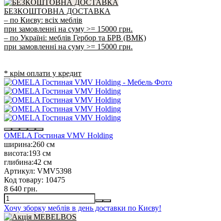
БЕЗКОШТОВНА ДОСТАВКА
– по Києву: всіх меблів
при замовленні на суму >= 15000 грн.
– по Україні: меблів Гербор та БРВ (ВМК)
при замовленні на суму >= 15000 грн.
* крім оплати у кредит
OMELA Гостиная VMV Holding
ширина:
260 см
висота:
193 см
глибина:
42 см
Артикул:
VMV5398
Код товару:
10475
8 640 грн.
Хочу зборку меблів в день доставки по Києву!