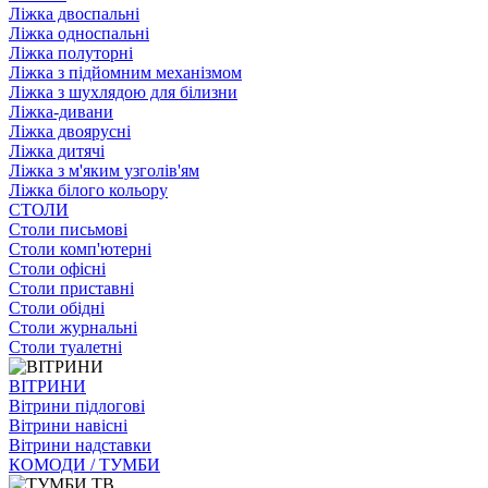
Ліжка двоспальні
Ліжка односпальні
Ліжка полуторні
Ліжка з підйомним механізмом
Ліжка з шухлядою для білизни
Ліжка-дивани
Ліжка двоярусні
Ліжка дитячі
Ліжка з м'яким узголів'ям
Ліжка білого кольору
СТОЛИ
Столи письмові
Столи комп'ютерні
Столи офісні
Столи приставні
Столи обідні
Столи журнальні
Столи туалетні
ВІТРИНИ
Вітрини підлогові
Вітрини навісні
Вітрини надставки
КОМОДИ / ТУМБИ