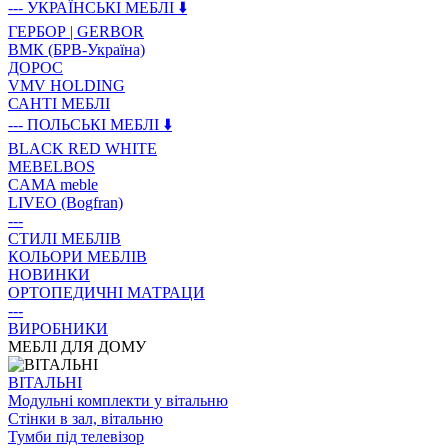
--- УКРАЇНСЬКІ МЕБЛІ ⬇️
ГЕРБОР | GERBOR
ВМК (БРВ-Україна)
ДОРОС
VMV HOLDING
САНТІ МЕБЛІ
--- ПОЛЬСЬКІ МЕБЛІ ⬇️
BLACK RED WHITE
MEBELBOS
CAMA meble
LIVEO (Bogfran)
---
СТИЛІ МЕБЛІВ
КОЛЬОРИ МЕБЛІВ
НОВИНКИ
ОРТОПЕДИЧНІ МАТРАЦИ
---
ВИРОБНИКИ
МЕБЛІ ДЛЯ ДОМУ
ВIТАЛЬНI
Модульні комплекти у вітальню
Стінки в зал, вітальню
Тумби під телевізор