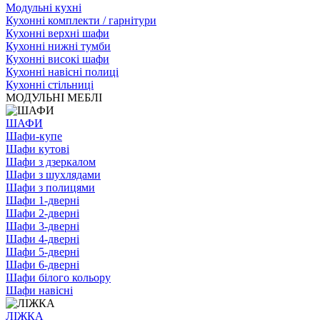
Модульні кухні
Кухонні комплекти / гарнітури
Кухонні верхні шафи
Кухонні нижні тумби
Кухонні високі шафи
Кухонні навісні полиці
Кухонні стільниці
МОДУЛЬНІ МЕБЛІ
ШАФИ
Шафи-купе
Шафи кутові
Шафи з дзеркалом
Шафи з шухлядами
Шафи з полицями
Шафи 1-дверні
Шафи 2-дверні
Шафи 3-дверні
Шафи 4-дверні
Шафи 5-дверні
Шафи 6-дверні
Шафи білого кольору
Шафи навісні
ЛІЖКА