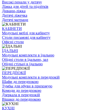
Високі пенали у дитячу
Ліжка для дітей та підлітків
Дивани-ліжка
Дитячі ліжечка
Дитячі матраци
КАБІНЕТИ
Модульні меблі для кабінету
Столи письмові для кабінету
Офісні столи
ЇДАЛЬНI
Модульні комплекти в їдальню
Обідні столи в їдальню, зал
Обідні стільці в їдальню
ПЕРЕДПОКІЇ
Модульні комплекти в передпокій
Шафи до передпокою
Тумбы для обуви в прихожую
Комоди до передпокою
Дзеркала в передпокій
Вішаки до передпокою
КУХНІ