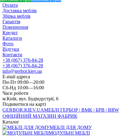
Оплата
Доставка меблів
Збірка меблів
Гарантія
Повернення
Кредит
Каталоги
Фото
Відгуки
Контакти
+38 (067) 376-84-28
+38 (067) 376-84-28
info@gerbor.kiev.ua
E-mail адреса
Пн-Пт 09:00—20:00
Сб-Нд 10:00—16:00
Часи роботи
м.Київ, вул. Будіндустрії, 6
Подивитися на карті
GERBOR
.KIEV.UA
МЕБЛI ГЕРБОР | ВМК | БРВ | BRW
ОФІЦІЙНИЙ МАГАЗИН ФАБРИК
Каталог
МЕБЛІ ДЛЯ ДОМУ
МОДУЛЬНІ МЕБЛІ