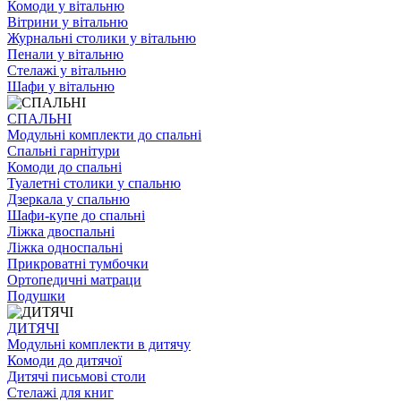
Комоди у вітальню
Вітрини у вітальню
Журнальні столики у вітальню
Пенали у вітальню
Стелажі у вітальню
Шафи у вітальню
СПАЛЬНІ
Модульні комплекти до спальні
Спальні гарнітури
Комоди до спальні
Туалетні столики у спальню
Дзеркала у спальню
Шафи-купе до спальні
Ліжка двоспальні
Ліжка односпальні
Прикроватні тумбочки
Ортопедичні матраци
Подушки
ДИТЯЧІ
Модульні комплекти в дитячу
Комоди до дитячої
Дитячі письмові столи
Стелажі для книг