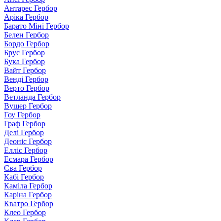
Антарес Гербор
Аріка Гербор
Барато Міні Гербор
Белен Гербор
Бордо Гербор
Брус Гербор
Бука Гербор
Вайт Гербор
Венді Гербор
Верто Гербор
Ветланда Гербор
Вушер Гербор
Гоу Гербор
Граф Гербор
Делі Гербор
Деоніс Гербор
Елліс Гербор
Есмара Гербор
Єва Гербор
Кабі Гербор
Каміла Гербор
Каріна Гербор
Кватро Гербор
Клео Гербор