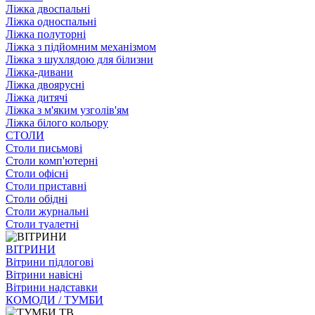
Ліжка двоспальні
Ліжка односпальні
Ліжка полуторні
Ліжка з підйомним механізмом
Ліжка з шухлядою для білизни
Ліжка-дивани
Ліжка двоярусні
Ліжка дитячі
Ліжка з м'яким узголів'ям
Ліжка білого кольору
СТОЛИ
Столи письмові
Столи комп'ютерні
Столи офісні
Столи приставні
Столи обідні
Столи журнальні
Столи туалетні
ВІТРИНИ
Вітрини підлогові
Вітрини навісні
Вітрини надставки
КОМОДИ / ТУМБИ