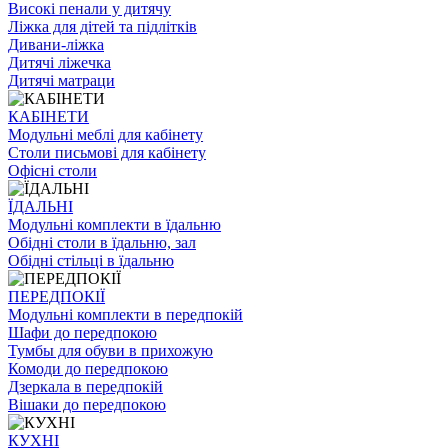
Високі пенали у дитячу
Ліжка для дітей та підлітків
Дивани-ліжка
Дитячі ліжечка
Дитячі матраци
КАБІНЕТИ
Модульні меблі для кабінету
Столи письмові для кабінету
Офісні столи
ЇДАЛЬНI
Модульні комплекти в їдальню
Обідні столи в їдальню, зал
Обідні стільці в їдальню
ПЕРЕДПОКІЇ
Модульні комплекти в передпокій
Шафи до передпокою
Тумбы для обуви в прихожую
Комоди до передпокою
Дзеркала в передпокій
Вішаки до передпокою
КУХНІ