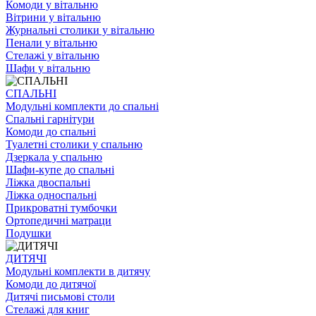
Комоди у вітальню
Вітрини у вітальню
Журнальні столики у вітальню
Пенали у вітальню
Стелажі у вітальню
Шафи у вітальню
СПАЛЬНІ
Модульні комплекти до спальні
Спальні гарнітури
Комоди до спальні
Туалетні столики у спальню
Дзеркала у спальню
Шафи-купе до спальні
Ліжка двоспальні
Ліжка односпальні
Прикроватні тумбочки
Ортопедичні матраци
Подушки
ДИТЯЧІ
Модульні комплекти в дитячу
Комоди до дитячої
Дитячі письмові столи
Стелажі для книг