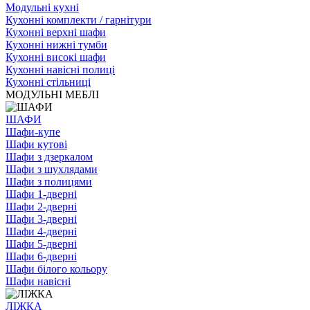
Модульні кухні
Кухонні комплекти / гарнітури
Кухонні верхні шафи
Кухонні нижні тумби
Кухонні високі шафи
Кухонні навісні полиці
Кухонні стільниці
МОДУЛЬНІ МЕБЛІ
ШАФИ
Шафи-купе
Шафи кутові
Шафи з дзеркалом
Шафи з шухлядами
Шафи з полицями
Шафи 1-дверні
Шафи 2-дверні
Шафи 3-дверні
Шафи 4-дверні
Шафи 5-дверні
Шафи 6-дверні
Шафи білого кольору
Шафи навісні
ЛІЖКА