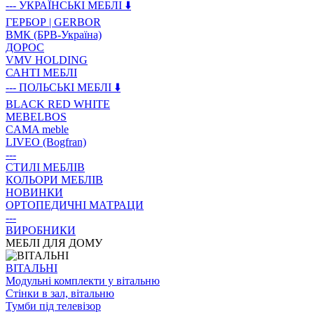
--- УКРАЇНСЬКІ МЕБЛІ ⬇️
ГЕРБОР | GERBOR
ВМК (БРВ-Україна)
ДОРОС
VMV HOLDING
САНТІ МЕБЛІ
--- ПОЛЬСЬКІ МЕБЛІ ⬇️
BLACK RED WHITE
MEBELBOS
CAMA meble
LIVEO (Bogfran)
---
СТИЛІ МЕБЛІВ
КОЛЬОРИ МЕБЛІВ
НОВИНКИ
ОРТОПЕДИЧНІ МАТРАЦИ
---
ВИРОБНИКИ
МЕБЛІ ДЛЯ ДОМУ
ВIТАЛЬНI
Модульні комплекти у вітальню
Стінки в зал, вітальню
Тумби під телевізор