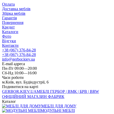
Оплата
Доставка меблів
Збірка меблів
Гарантія
Повернення
Кредит
Каталоги
Фото
Відгуки
Контакти
+38 (067) 376-84-28
+38 (067) 376-84-28
info@gerbor.kiev.ua
E-mail адреса
Пн-Пт 09:00—20:00
Сб-Нд 10:00—16:00
Часи роботи
м.Київ, вул. Будіндустрії, 6
Подивитися на карті
GERBOR
.KIEV.UA
МЕБЛI ГЕРБОР | ВМК | БРВ | BRW
ОФІЦІЙНИЙ МАГАЗИН ФАБРИК
Каталог
МЕБЛІ ДЛЯ ДОМУ
МОДУЛЬНІ МЕБЛІ