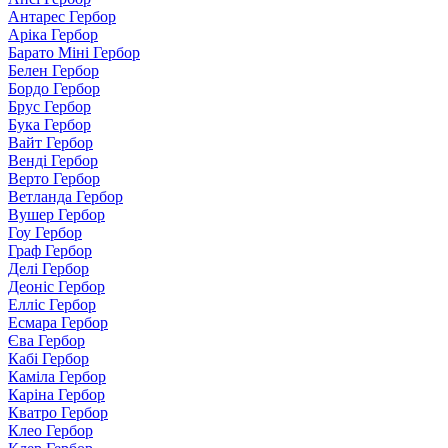
Антарес Гербор
Аріка Гербор
Барато Міні Гербор
Белен Гербор
Бордо Гербор
Брус Гербор
Бука Гербор
Вайт Гербор
Венді Гербор
Верто Гербор
Ветланда Гербор
Вушер Гербор
Гоу Гербор
Граф Гербор
Делі Гербор
Деоніс Гербор
Елліс Гербор
Есмара Гербор
Єва Гербор
Кабі Гербор
Каміла Гербор
Каріна Гербор
Кватро Гербор
Клео Гербор