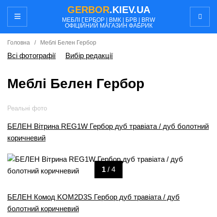
GERBOR
.KIEV.UA
МЕБЛI ГЕРБОР | ВМК | БРВ | BRW
ОФІЦІЙНИЙ МАГАЗИН ФАБРИК
Головна
/
Меблi Белен Гербор
Всі фотографії
Вибір редакції
Меблi Белен Гербор
Реальні фото
БЕЛЕН Вiтрина REG1W Гербор дуб травіата / дуб болотний
коричневий
1
/ 4
БЕЛЕН Комод KOM2D3S Гербор дуб травіата / дуб
болотний коричневий