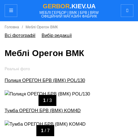
GERBOR
.KIEV.UA
МЕБЛI ГЕРБОР | ВМК | БРВ | BRW
ОФІЦІЙНИЙ МАГАЗИН ФАБРИК
Головна
/
Меблi Орегон ВМК
Всі фотографії
Вибір редакції
Меблi Орегон ВМК
Реальні фото
Полиця ОРЕГОН БРВ (ВМК) POL/130
1
/ 3
Тумба ОРЕГОН БРВ (ВМК) KOM4D
1
/ 7