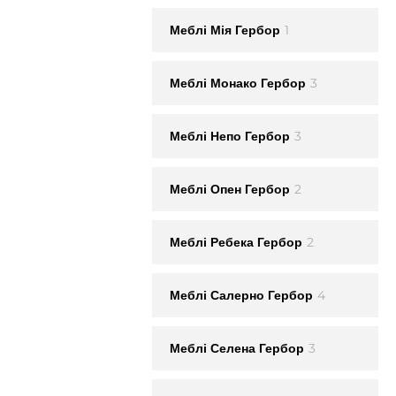
1
Меблi Мія Гербор
3
Меблi Монако Гербор
3
Меблi Непо Гербор
2
Меблi Опен Гербор
2
Меблi Ребека Гербор
4
Меблi Салерно Гербор
3
Меблi Селена Гербор