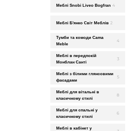
4
Меблi Snobi Liveo Bogfran
2
Меблi Б'янко Світ Меблів
Тумби та комоди Cama
4
Meble
Меблі в передпокій
3
Монблан Сантi
Меблі з білими глянсовими
5
фасадами
Меблі для вітальні в
8
класичному стилі
Меблі для спальні у
6
класичному стилі
Меблі в кабінет у