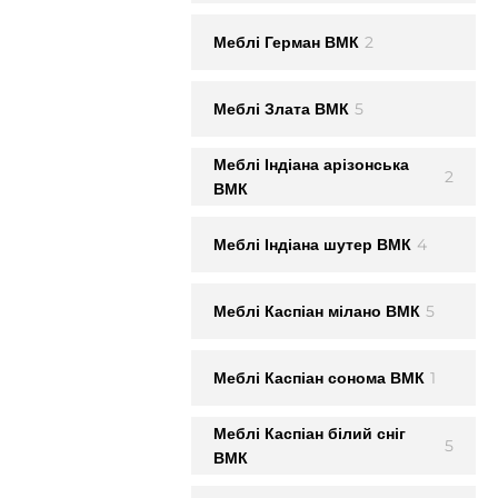
2
Меблi Герман ВМК
5
Меблi Злата ВМК
Меблi Iндiана арiзонська
2
ВМК
4
Меблi Iндiана шутер ВМК
5
Меблi Каспiан мiлано ВМК
1
Меблi Каспiан сонома ВМК
Меблi Каспiан білий сніг
5
ВМК