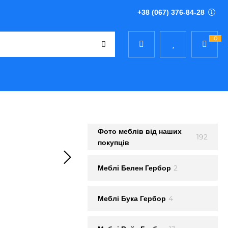
+38 (067) 376-84-28
0
Фото меблів від наших
192
покупців
2
Меблi Белен Гербор
4
Меблi Бука Гербор