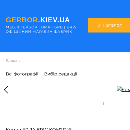
GERBOR
.KIEV.UA
Каталог
МЕБЛI ГЕРБОР | ВМК | БРВ | BRW
ОФІЦІЙНИЙ МАГАЗИН ФАБРИК
Головна
Всі фотографії
Вибір редакції
Комод FRIJA BRW KOM2D4S