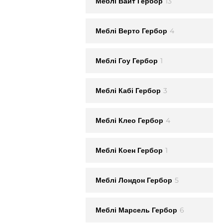
13
Меблi Вайт Гербор
4
Меблi Верто Гербор
1
Меблi Гоу Гербор
3
Меблi Кабі Гербор
4
Меблi Клео Гербор
1
Меблi Коен Гербор
5
Меблi Лондон Гербор
6
Меблi Марсель Гербор