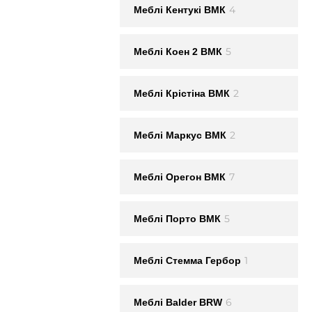
4
Меблi Кентукi ВМК
5
Меблi Коен 2 ВМК
2
Меблi Крістіна ВМК
2
Меблi Маркус ВМК
7
Меблi Орегон ВМК
5
Меблi Порто ВМК
1
Меблi Стемма Гербор
6
Меблі Balder BRW