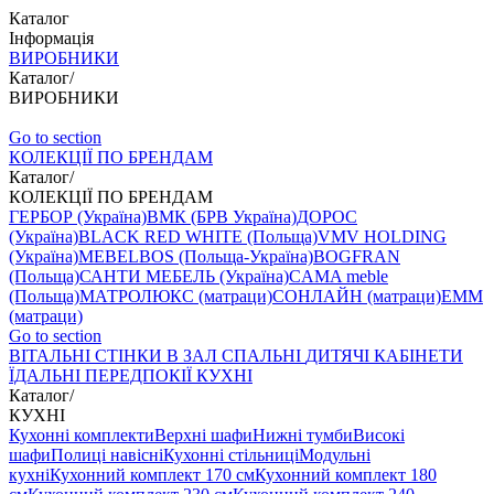
Каталог
Інформація
ВИРОБНИКИ
Каталог
/
ВИРОБНИКИ
Go to section
КОЛЕКЦІЇ ПО БРЕНДАМ
Каталог
/
КОЛЕКЦІЇ ПО БРЕНДАМ
ГЕРБОР (Україна)
ВМК (БРВ Україна)
ДОРОС
(Україна)
BLACK RED WHITE (Польща)
VMV HOLDING
(Україна)
MEBELBOS (Польща-Україна)
BOGFRAN
(Польща)
САНТИ МЕБЕЛЬ (Україна)
CAMA meble
(Польща)
МАТРОЛЮКС (матраци)
СОНЛАЙН (матраци)
EMM
(матраци)
Go to section
ВIТАЛЬНI
СТІНКИ В ЗАЛ
СПАЛЬНІ
ДИТЯЧІ
КАБІНЕТИ
ЇДАЛЬНI
ПЕРЕДПОКІЇ
КУХНІ
Каталог
/
КУХНІ
Кухонні комплекти
Верхні шафи
Нижні тумби
Високі
шафи
Полиці навісні
Кухонні стільниці
Модульні
кухні
Кухонний комплект 170 см
Кухонний комплект 180