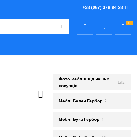
+38 (067) 376-84-28
0
Фото меблів від наших
192
покупців
Меблi Белен Гербор
2
Меблi Бука Гербор
4