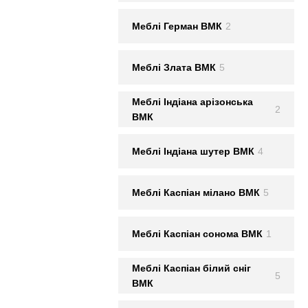
Меблi Герман ВМК
2
Меблi Злата ВМК
5
Меблi Iндiана арiзонська
2
ВМК
Меблi Iндiана шутер ВМК
4
Меблi Каспiан мiлано ВМК
5
Меблi Каспiан сонома ВМК
1
Меблi Каспiан білий сніг
5
ВМК