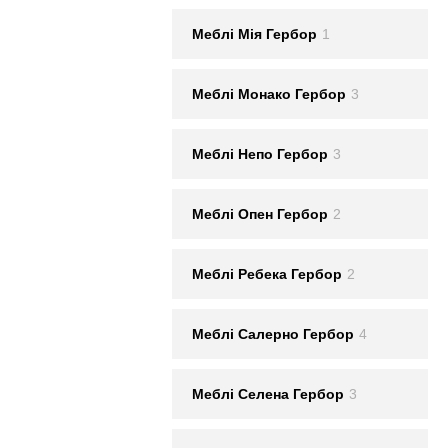
Меблi Мія Гербор
1
Меблi Монако Гербор
3
Меблi Непо Гербор
3
Меблi Опен Гербор
2
Меблi Ребека Гербор
2
Меблi Салерно Гербор
4
Меблi Селена Гербор
3