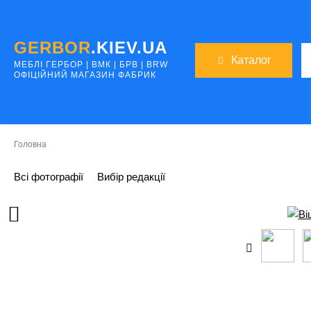
GERBOR
.KIEV.UA
Каталог
МЕБЛI ГЕРБОР | ВМК | БРВ | BRW
ОФІЦІЙНИЙ МАГАЗИН ФАБРИК
Головна
Всі фотографії
Вибір редакції