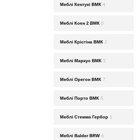
Меблi Кентукi ВМК
4
Меблi Коен 2 ВМК
5
Меблi Крістіна ВМК
2
Меблi Маркус ВМК
2
Меблi Орегон ВМК
7
Меблi Порто ВМК
5
Меблi Стемма Гербор
1
Меблі Balder BRW
6