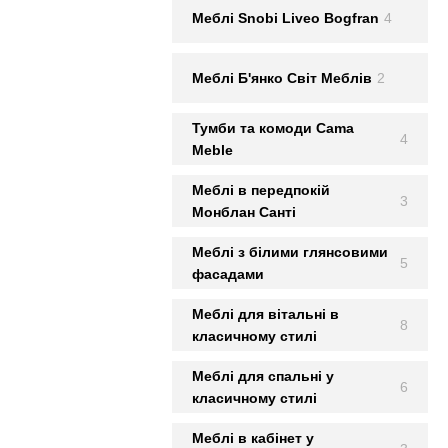
Меблi Snobi Liveo Bogfran
4
Меблi Б'янко Світ Меблів
2
Тумби та комоди Cama
4
Meble
Меблі в передпокій
3
Монблан Сантi
Меблі з білими глянсовими
5
фасадами
Меблі для вітальні в
8
класичному стилі
Меблі для спальні у
6
класичному стилі
Меблі в кабінет у