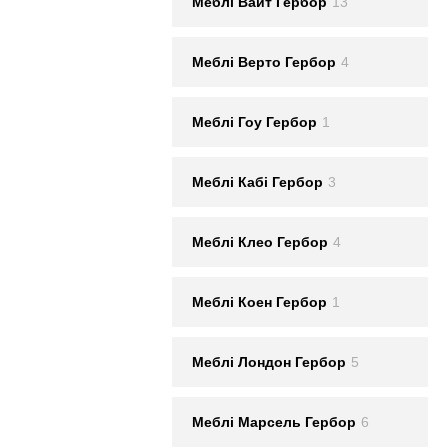
Меблi Вайт Гербор
13
Меблi Верто Гербор
4
Меблi Гоу Гербор
1
Меблi Кабі Гербор
3
Меблi Клео Гербор
4
Меблi Коен Гербор
1
Меблi Лондон Гербор
5
Меблi Марсель Гербор
6