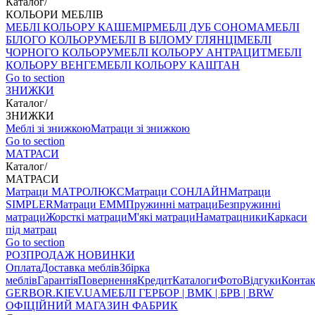
Каталог
/
КОЛЬОРИ МЕБЛІВ
МЕБЛІ КОЛЬОРУ КАШЕМІР
МЕБЛІ ДУБ СОНОМА
МЕБЛІ
БІЛОГО КОЛЬОРУ
МЕБЛІ В БІЛОМУ ГЛЯНЦІ
МЕБЛІ
ЧОРНОГО КОЛЬОРУ
МЕБЛІ КОЛЬОРУ АНТРАЦИТ
МЕБЛІ
КОЛЬОРУ ВЕНГЕ
МЕБЛІ КОЛЬОРУ КАШТАН
Go to section
ЗНИЖКИ
Каталог
/
ЗНИЖКИ
Меблі зі знижкою
Матраци зі знижкою
Go to section
МАТРАСИ
Каталог
/
МАТРАСИ
Матраци МАТРОЛЮКС
Матраци СОНЛАЙН
Матраци
SIMPLER
Матраци ЕММ
Пружинні матраци
Безпружинні
матраци
Жорсткі матраци
М'які матраци
Наматрацники
Каркаси
під матрац
Go to section
РОЗПРОДАЖ
НОВИНКИ
Оплата
Доставка меблів
Збірка
меблів
Гарантія
Повернення
Кредит
Каталоги
Фото
Відгуки
Конта
GERBOR
.KIEV.UA
МЕБЛI ГЕРБОР | ВМК | БРВ | BRW
ОФІЦІЙНИЙ МАГАЗИН ФАБРИК