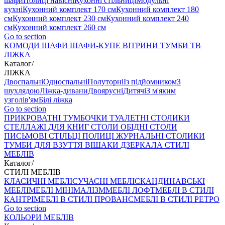
шафи
Полиці навісні
Кухонні стільниці
Модульні
кухні
Кухонний комплект 170 см
Кухонний комплект 180
см
Кухонний комплект 230 см
Кухонний комплект 240
см
Кухонний комплект 260 см
Go to section
КОМОДИ
ШАФИ
ШАФИ-КУПЕ
ВІТРИНИ
ТУМБИ ТВ
ЛІЖКА
Каталог
/
ЛІЖКА
Двоспальні
Односпальні
Полуторні
Із підйомником
З
шухлядою
Ліжка-дивани
Двоярусні
Дитячі
З м'яким
узголів'ям
Білі ліжка
Go to section
ПРИКРОВАТНІ ТУМБОЧКИ
ТУАЛЕТНІ СТОЛИКИ
СТЕЛЛАЖІ ДЛЯ КНИГ
СТОЛИ ОБІДНІ
СТОЛИ
ПИСЬМОВІ
СТІЛЬЦI
ПОЛИЦІ
ЖУРНАЛЬНІ СТОЛИКИ
ТУМБИ ДЛЯ ВЗУТТЯ
ВІШАКИ
ДЗЕРКАЛА
СТИЛІ
МЕБЛІВ
Каталог
/
СТИЛІ МЕБЛІВ
КЛАСИЧНІ МЕБЛІ
СУЧАСНІ МЕБЛІ
СКАНДИНАВСЬКІ
МЕБЛІ
МЕБЛІ МІНІМАЛІЗМ
МЕБЛІ ЛОФТ
МЕБЛІ В СТИЛІ
КАНТРІ
МЕБЛІ В СТИЛІ ПРОВАНС
МЕБЛІ В СТИЛІ РЕТРО
Go to section
КОЛЬОРИ МЕБЛІВ