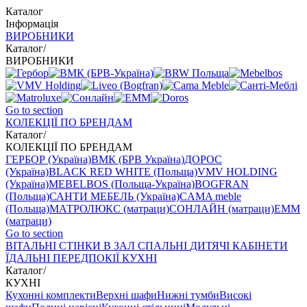
Каталог
Інформація
ВИРОБНИКИ
Каталог
/
ВИРОБНИКИ
Go to section
КОЛЕКЦІЇ ПО БРЕНДАМ
Каталог
/
КОЛЕКЦІЇ ПО БРЕНДАМ
ГЕРБОР (Україна)
ВМК (БРВ Україна)
ДОРОС
(Україна)
BLACK RED WHITE (Польща)
VMV HOLDING
(Україна)
MEBELBOS (Польща-Україна)
BOGFRAN
(Польща)
САНТИ МЕБЕЛЬ (Україна)
CAMA meble
(Польща)
МАТРОЛЮКС (матраци)
СОНЛАЙН (матраци)
EMM
(матраци)
Go to section
ВIТАЛЬНI
СТІНКИ В ЗАЛ
СПАЛЬНІ
ДИТЯЧІ
КАБІНЕТИ
ЇДАЛЬНI
ПЕРЕДПОКІЇ
КУХНІ
Каталог
/
КУХНІ
Кухонні комплекти
Верхні шафи
Нижні тумби
Високі