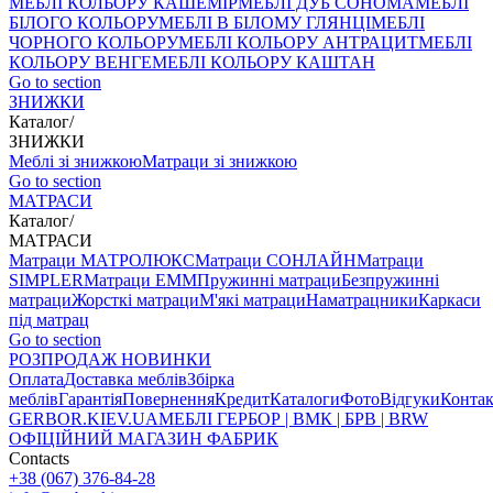
МЕБЛІ КОЛЬОРУ КАШЕМІР
МЕБЛІ ДУБ СОНОМА
МЕБЛІ
БІЛОГО КОЛЬОРУ
МЕБЛІ В БІЛОМУ ГЛЯНЦІ
МЕБЛІ
ЧОРНОГО КОЛЬОРУ
МЕБЛІ КОЛЬОРУ АНТРАЦИТ
МЕБЛІ
КОЛЬОРУ ВЕНГЕ
МЕБЛІ КОЛЬОРУ КАШТАН
Go to section
ЗНИЖКИ
Каталог
/
ЗНИЖКИ
Меблі зі знижкою
Матраци зі знижкою
Go to section
МАТРАСИ
Каталог
/
МАТРАСИ
Матраци МАТРОЛЮКС
Матраци СОНЛАЙН
Матраци
SIMPLER
Матраци ЕММ
Пружинні матраци
Безпружинні
матраци
Жорсткі матраци
М'які матраци
Наматрацники
Каркаси
під матрац
Go to section
РОЗПРОДАЖ
НОВИНКИ
Оплата
Доставка меблів
Збірка
меблів
Гарантія
Повернення
Кредит
Каталоги
Фото
Відгуки
Конта
GERBOR
.KIEV.UA
МЕБЛI ГЕРБОР | ВМК | БРВ | BRW
ОФІЦІЙНИЙ МАГАЗИН ФАБРИК
Contacts
+38 (067) 376-84-28