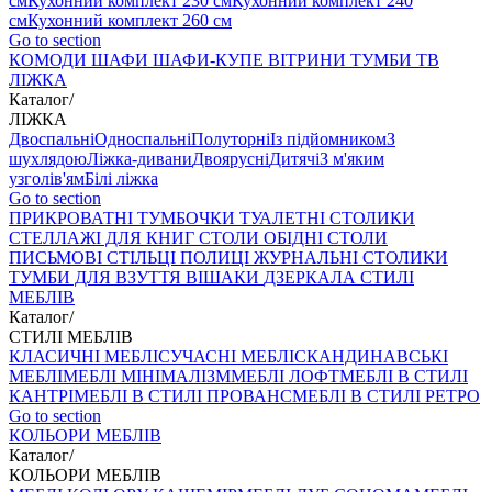
см
Кухонний комплект 230 см
Кухонний комплект 240
см
Кухонний комплект 260 см
Go to section
КОМОДИ
ШАФИ
ШАФИ-КУПЕ
ВІТРИНИ
ТУМБИ ТВ
ЛІЖКА
Каталог
/
ЛІЖКА
Двоспальні
Односпальні
Полуторні
Із підйомником
З
шухлядою
Ліжка-дивани
Двоярусні
Дитячі
З м'яким
узголів'ям
Білі ліжка
Go to section
ПРИКРОВАТНІ ТУМБОЧКИ
ТУАЛЕТНІ СТОЛИКИ
СТЕЛЛАЖІ ДЛЯ КНИГ
СТОЛИ ОБІДНІ
СТОЛИ
ПИСЬМОВІ
СТІЛЬЦI
ПОЛИЦІ
ЖУРНАЛЬНІ СТОЛИКИ
ТУМБИ ДЛЯ ВЗУТТЯ
ВІШАКИ
ДЗЕРКАЛА
СТИЛІ
МЕБЛІВ
Каталог
/
СТИЛІ МЕБЛІВ
КЛАСИЧНІ МЕБЛІ
СУЧАСНІ МЕБЛІ
СКАНДИНАВСЬКІ
МЕБЛІ
МЕБЛІ МІНІМАЛІЗМ
МЕБЛІ ЛОФТ
МЕБЛІ В СТИЛІ
КАНТРІ
МЕБЛІ В СТИЛІ ПРОВАНС
МЕБЛІ В СТИЛІ РЕТРО
Go to section
КОЛЬОРИ МЕБЛІВ
Каталог
/
КОЛЬОРИ МЕБЛІВ