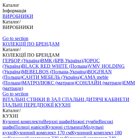
Каталог
Інформація
ВИРОБНИКИ
Каталог
/
ВИРОБНИКИ
Go to section
КОЛЕКЦІЇ ПО БРЕНДАМ
Каталог
/
КОЛЕКЦІЇ ПО БРЕНДАМ
ГЕРБОР (Україна)
ВМК (БРВ Україна)
ДОРОС
(Україна)
BLACK RED WHITE (Польща)
VMV HOLDING
(Україна)
MEBELBOS (Польща-Україна)
BOGFRAN
(Польща)
САНТИ МЕБЕЛЬ (Україна)
CAMA meble
(Польща)
МАТРОЛЮКС (матраци)
СОНЛАЙН (матраци)
EMM
(матраци)
Go to section
ВIТАЛЬНI
СТІНКИ В ЗАЛ
СПАЛЬНІ
ДИТЯЧІ
КАБІНЕТИ
ЇДАЛЬНI
ПЕРЕДПОКІЇ
КУХНІ
Каталог
/
КУХНІ
Кухонні комплекти
Верхні шафи
Нижні тумби
Високі
шафи
Полиці навісні
Кухонні стільниці
Модульні
кухні
Кухонний комплект 170 см
Кухонний комплект 180