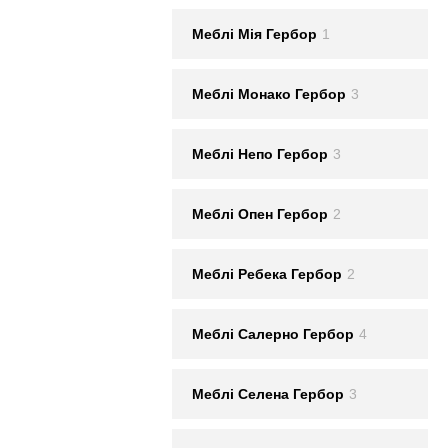
Меблi Мія Гербор
1
Меблi Монако Гербор
3
Меблi Непо Гербор
3
Меблi Опен Гербор
2
Меблi Ребека Гербор
2
Меблi Салерно Гербор
4
Меблi Селена Гербор
3