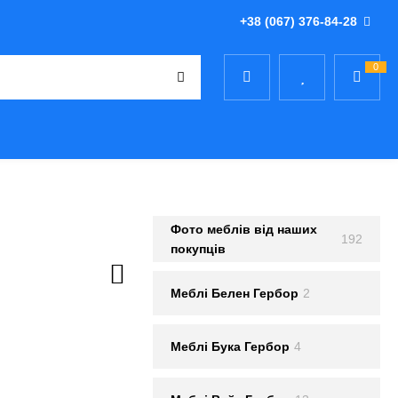
+38 (067) 376-84-28
0
Фото меблів від наших
192
покупців
Меблi Белен Гербор
2
Меблi Бука Гербор
4