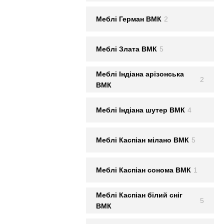
Меблi Герман ВМК
2
Меблi Злата ВМК
5
Меблi Iндiана арiзонська
2
ВМК
Меблi Iндiана шутер ВМК
4
Меблi Каспiан мiлано ВМК
5
Меблi Каспiан сонома ВМК
1
Меблi Каспiан білий сніг
5
ВМК