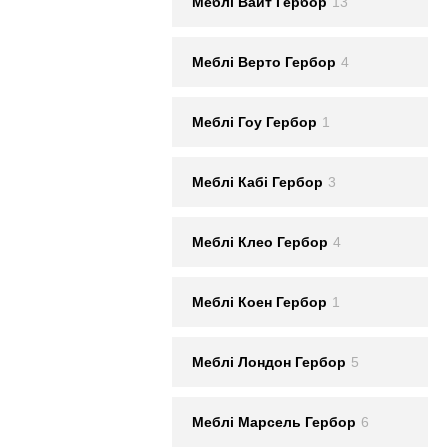
Меблi Вайт Гербор
13
Меблi Верто Гербор
4
Меблi Гоу Гербор
1
Меблi Кабі Гербор
3
Меблi Клео Гербор
4
Меблi Коен Гербор
1
Меблi Лондон Гербор
5
Меблi Марсель Гербор
6