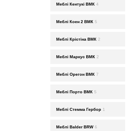
Меблi Кентукi ВМК
4
Меблi Коен 2 ВМК
5
Меблi Крістіна ВМК
2
Меблi Маркус ВМК
2
Меблi Орегон ВМК
7
Меблi Порто ВМК
5
Меблi Стемма Гербор
1
Меблі Balder BRW
6