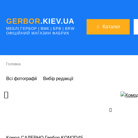
GERBOR
.KIEV.UA
Каталог
МЕБЛI ГЕРБОР | ВМК | БРВ | BRW
ОФІЦІЙНИЙ МАГАЗИН ФАБРИК
Головна
Всі фотографії
Вибір редакції
Комод САЛЕРНО Гербор KOM2D4S