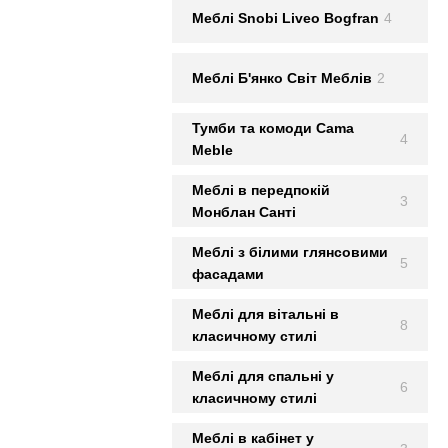
Меблi Snobi Liveo Bogfran
4
Меблi Б'янко Світ Меблів
2
Тумби та комоди Cama
4
Meble
Меблі в передпокій
3
Монблан Сантi
Меблі з білими глянсовими
5
фасадами
Меблі для вітальні в
8
класичному стилі
Меблі для спальні у
6
класичному стилі
Меблі в кабінет у