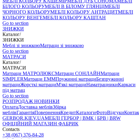
МЕБЛІ КОЛЬОРУ КАШЕМІР
МЕБЛІ ДУБ СОНОМА
МЕБЛІ
БІЛОГО КОЛЬОРУ
МЕБЛІ В БІЛОМУ ГЛЯНЦІ
МЕБЛІ
ЧОРНОГО КОЛЬОРУ
МЕБЛІ КОЛЬОРУ АНТРАЦИТ
МЕБЛІ
КОЛЬОРУ ВЕНГЕ
МЕБЛІ КОЛЬОРУ КАШТАН
Go to section
ЗНИЖКИ
Каталог
/
ЗНИЖКИ
Меблі зі знижкою
Матраци зі знижкою
Go to section
МАТРАСИ
Каталог
/
МАТРАСИ
Матраци МАТРОЛЮКС
Матраци СОНЛАЙН
Матраци
SIMPLER
Матраци ЕММ
Пружинні матраци
Безпружинні
матраци
Жорсткі матраци
М'які матраци
Наматрацники
Каркаси
під матрац
Go to section
РОЗПРОДАЖ
НОВИНКИ
Оплата
Доставка меблів
Збірка
меблів
Гарантія
Повернення
Кредит
Каталоги
Фото
Відгуки
Конта
GERBOR
.KIEV.UA
МЕБЛI ГЕРБОР | ВМК | БРВ | BRW
ОФІЦІЙНИЙ МАГАЗИН ФАБРИК
Contacts
+38 (067) 376-84-28