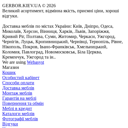
GERBOR.KIEV.UA
© 2026
Великий асортимент, відмінна якість, приємні ціни, хороші
відгуки.
Доставка меблів по містах України: Київ, Дніпро, Одеса,
Миколаїв, Херсон, Вінниця, Харків, Львів, Запоріжжя,
Кривий Ріг, Полтава, Суми, Житомир, Черкаси, Ужгород,
Чернігів, Луцьк, Кропивницький, Чернівці, Тернопіль, Рівне,
Нікополь, Покров, Івано-Франківськ, Хмельницький,
Коломия, Павлоград, Новомосковськ, Біла Церква,
Кременчук, Ужгород та ін..
We are using
Webasyst
Магазин
Кошик
Особистий кабінет
Способи оплати
Доставка меблів
Монтаж меблів
Гарантія на меблі
Повернення та обмін
Меблі в кредит
Каталоги меблів
Фотографії меблів
Відгуки