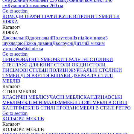
см
Кухонний комплект 230 см
Кухонний комплект 240
см
Кухонний комплект 260 см
Go to section
КОМОДИ
ШАФИ
ШАФИ-КУПЕ
ВІТРИНИ
ТУМБИ ТВ
ЛІЖКА
Каталог
/
ЛІЖКА
Двоспальні
Односпальні
Полуторні
Із підйомником
З
шухлядою
Ліжка-дивани
Двоярусні
Дитячі
З м'яким
узголів'ям
Білі ліжка
Go to section
ПРИКРОВАТНІ ТУМБОЧКИ
ТУАЛЕТНІ СТОЛИКИ
СТЕЛЛАЖІ ДЛЯ КНИГ
СТОЛИ ОБІДНІ
СТОЛИ
ПИСЬМОВІ
СТІЛЬЦI
ПОЛИЦІ
ЖУРНАЛЬНІ СТОЛИКИ
ТУМБИ ДЛЯ ВЗУТТЯ
ВІШАКИ
ДЗЕРКАЛА
СТИЛІ
МЕБЛІВ
Каталог
/
СТИЛІ МЕБЛІВ
КЛАСИЧНІ МЕБЛІ
СУЧАСНІ МЕБЛІ
СКАНДИНАВСЬКІ
МЕБЛІ
МЕБЛІ МІНІМАЛІЗМ
МЕБЛІ ЛОФТ
МЕБЛІ В СТИЛІ
КАНТРІ
МЕБЛІ В СТИЛІ ПРОВАНС
МЕБЛІ В СТИЛІ РЕТРО
Go to section
КОЛЬОРИ МЕБЛІВ
Каталог
/
КОЛЬОРИ МЕБЛІВ