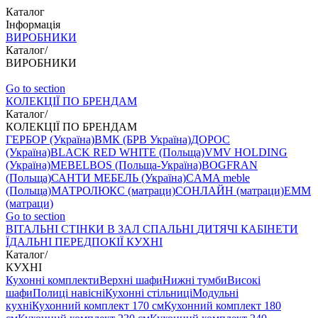
Каталог
Інформація
ВИРОБНИКИ
Каталог
/
ВИРОБНИКИ
Go to section
КОЛЕКЦІЇ ПО БРЕНДАМ
Каталог
/
КОЛЕКЦІЇ ПО БРЕНДАМ
ГЕРБОР (Україна)
ВМК (БРВ Україна)
ДОРОС
(Україна)
BLACK RED WHITE (Польща)
VMV HOLDING
(Україна)
MEBELBOS (Польща-Україна)
BOGFRAN
(Польща)
САНТИ МЕБЕЛЬ (Україна)
CAMA meble
(Польща)
МАТРОЛЮКС (матраци)
СОНЛАЙН (матраци)
EMM
(матраци)
Go to section
ВIТАЛЬНI
СТІНКИ В ЗАЛ
СПАЛЬНІ
ДИТЯЧІ
КАБІНЕТИ
ЇДАЛЬНI
ПЕРЕДПОКІЇ
КУХНІ
Каталог
/
КУХНІ
Кухонні комплекти
Верхні шафи
Нижні тумби
Високі
шафи
Полиці навісні
Кухонні стільниці
Модульні
кухні
Кухонний комплект 170 см
Кухонний комплект 180