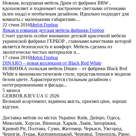
Нежная, воздушная мебель Дрим от фабрики BRW ,
вдохновляет и поднимает настроение светлыми оттенками
(клен нида) и необычным дизайном. Идеально подходит для
комнаты с маленькими габаритами....
22 січня 2016
Меблі Гербор
Яркая и изящная детская мебель фабрики Гербор
Стоит уделить особое внимание детской красочной мебели
украинской фабрики ГЕРБОР , главными качествами которой
является безопасность и комфорт. Мебель сделана из
экологически чистых материалов и...
17 січня 2016
Меблі Гербор
DINARO – новая коллекция от Black Red White
НОВИНКА польская мебель Dinaro – от фабрики Black Red
White в минималистическом стиле, представленная в модном
белом цвете. Характеризуется стильным дизайном с
интегрированными в фасады...
5 записи
GERBOR.KIEV.UA
© 2026
Великий асортимент, відмінна якість, приємні ціни, хороші
відгуки.
Доставка меблів по містах України: Київ, Дніпро, Одеса,
Миколаїв, Херсон, Вінниця, Харків, Львів, Запоріжжя,
Кривий Ріг, Полтава, Суми, Житомир, Черкаси, Ужгород,
Чернігів, Луцьк, Кропивницький, Чернівці, Тернопіль, Рівне,