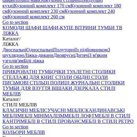
шафи
Полиці навісні
Кухонні стільниці
Модульні
кухні
Кухонний комплект 170 см
Кухонний комплект 180
см
Кухонний комплект 230 см
Кухонний комплект 240
см
Кухонний комплект 260 см
Go to section
КОМОДИ
ШАФИ
ШАФИ-КУПЕ
ВІТРИНИ
ТУМБИ ТВ
ЛІЖКА
Каталог
/
ЛІЖКА
Двоспальні
Односпальні
Полуторні
Із підйомником
З
шухлядою
Ліжка-дивани
Двоярусні
Дитячі
З м'яким
узголів'ям
Білі ліжка
Go to section
ПРИКРОВАТНІ ТУМБОЧКИ
ТУАЛЕТНІ СТОЛИКИ
СТЕЛЛАЖІ ДЛЯ КНИГ
СТОЛИ ОБІДНІ
СТОЛИ
ПИСЬМОВІ
СТІЛЬЦI
ПОЛИЦІ
ЖУРНАЛЬНІ СТОЛИКИ
ТУМБИ ДЛЯ ВЗУТТЯ
ВІШАКИ
ДЗЕРКАЛА
СТИЛІ
МЕБЛІВ
Каталог
/
СТИЛІ МЕБЛІВ
КЛАСИЧНІ МЕБЛІ
СУЧАСНІ МЕБЛІ
СКАНДИНАВСЬКІ
МЕБЛІ
МЕБЛІ МІНІМАЛІЗМ
МЕБЛІ ЛОФТ
МЕБЛІ В СТИЛІ
КАНТРІ
МЕБЛІ В СТИЛІ ПРОВАНС
МЕБЛІ В СТИЛІ РЕТРО
Go to section
КОЛЬОРИ МЕБЛІВ