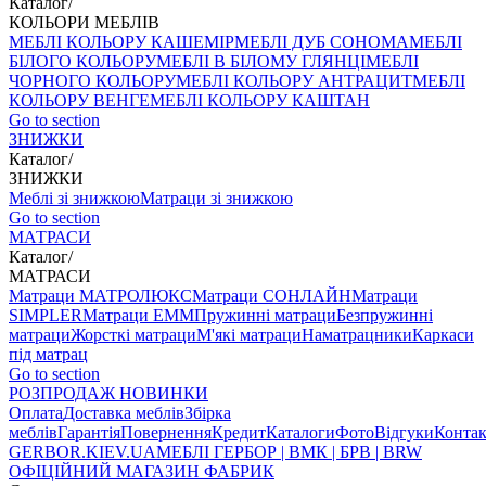
Каталог
/
КОЛЬОРИ МЕБЛІВ
МЕБЛІ КОЛЬОРУ КАШЕМІР
МЕБЛІ ДУБ СОНОМА
МЕБЛІ
БІЛОГО КОЛЬОРУ
МЕБЛІ В БІЛОМУ ГЛЯНЦІ
МЕБЛІ
ЧОРНОГО КОЛЬОРУ
МЕБЛІ КОЛЬОРУ АНТРАЦИТ
МЕБЛІ
КОЛЬОРУ ВЕНГЕ
МЕБЛІ КОЛЬОРУ КАШТАН
Go to section
ЗНИЖКИ
Каталог
/
ЗНИЖКИ
Меблі зі знижкою
Матраци зі знижкою
Go to section
МАТРАСИ
Каталог
/
МАТРАСИ
Матраци МАТРОЛЮКС
Матраци СОНЛАЙН
Матраци
SIMPLER
Матраци ЕММ
Пружинні матраци
Безпружинні
матраци
Жорсткі матраци
М'які матраци
Наматрацники
Каркаси
під матрац
Go to section
РОЗПРОДАЖ
НОВИНКИ
Оплата
Доставка меблів
Збірка
меблів
Гарантія
Повернення
Кредит
Каталоги
Фото
Відгуки
Конта
GERBOR
.KIEV.UA
МЕБЛI ГЕРБОР | ВМК | БРВ | BRW
ОФІЦІЙНИЙ МАГАЗИН ФАБРИК