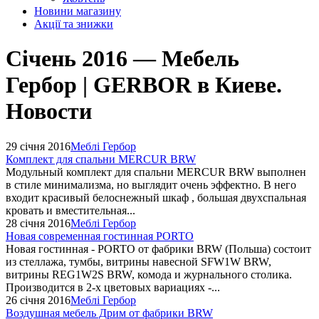
Новини магазину
Акції та знижки
Січень 2016 — Мебель
Гербор | GERBOR в Киеве.
Новости
29 січня 2016
Меблі Гербор
Комплект для спальни MERCUR BRW
Модульный комплект для спальни MERCUR BRW выполнен
в стиле минимализма, но выглядит очень эффектно. В него
входит красивый белоснежный шкаф , большая двухспальная
кровать и вместительная...
28 січня 2016
Меблі Гербор
Новая современная гостинная PORTO
Новая гостинная - PORTO от фабрики BRW (Польша) состоит
из стеллажа, тумбы, витрины навесной SFW1W BRW,
витрины REG1W2S BRW, комода и журнального столика.
Производится в 2-х цветовых вариациях -...
26 січня 2016
Меблі Гербор
Воздушная мебель Дрим от фабрики BRW