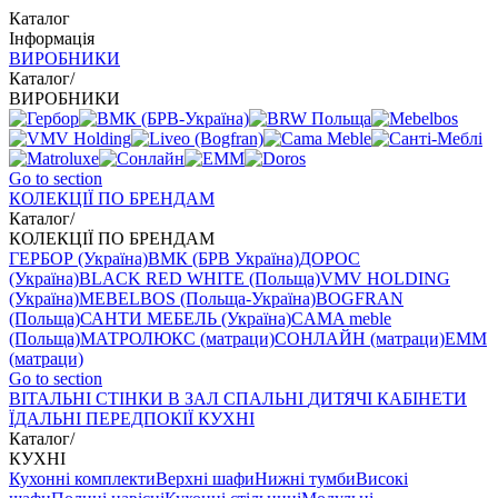
Каталог
Інформація
ВИРОБНИКИ
Каталог
/
ВИРОБНИКИ
Go to section
КОЛЕКЦІЇ ПО БРЕНДАМ
Каталог
/
КОЛЕКЦІЇ ПО БРЕНДАМ
ГЕРБОР (Україна)
ВМК (БРВ Україна)
ДОРОС
(Україна)
BLACK RED WHITE (Польща)
VMV HOLDING
(Україна)
MEBELBOS (Польща-Україна)
BOGFRAN
(Польща)
САНТИ МЕБЕЛЬ (Україна)
CAMA meble
(Польща)
МАТРОЛЮКС (матраци)
СОНЛАЙН (матраци)
EMM
(матраци)
Go to section
ВIТАЛЬНI
СТІНКИ В ЗАЛ
СПАЛЬНІ
ДИТЯЧІ
КАБІНЕТИ
ЇДАЛЬНI
ПЕРЕДПОКІЇ
КУХНІ
Каталог
/
КУХНІ
Кухонні комплекти
Верхні шафи
Нижні тумби
Високі