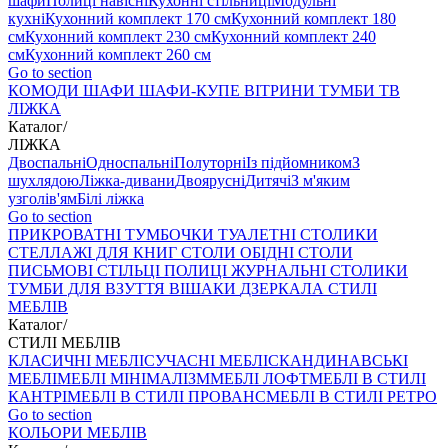
шафи
Полиці навісні
Кухонні стільниці
Модульні
кухні
Кухонний комплект 170 см
Кухонний комплект 180
см
Кухонний комплект 230 см
Кухонний комплект 240
см
Кухонний комплект 260 см
Go to section
КОМОДИ
ШАФИ
ШАФИ-КУПЕ
ВІТРИНИ
ТУМБИ ТВ
ЛІЖКА
Каталог
/
ЛІЖКА
Двоспальні
Односпальні
Полуторні
Із підйомником
З
шухлядою
Ліжка-дивани
Двоярусні
Дитячі
З м'яким
узголів'ям
Білі ліжка
Go to section
ПРИКРОВАТНІ ТУМБОЧКИ
ТУАЛЕТНІ СТОЛИКИ
СТЕЛЛАЖІ ДЛЯ КНИГ
СТОЛИ ОБІДНІ
СТОЛИ
ПИСЬМОВІ
СТІЛЬЦI
ПОЛИЦІ
ЖУРНАЛЬНІ СТОЛИКИ
ТУМБИ ДЛЯ ВЗУТТЯ
ВІШАКИ
ДЗЕРКАЛА
СТИЛІ
МЕБЛІВ
Каталог
/
СТИЛІ МЕБЛІВ
КЛАСИЧНІ МЕБЛІ
СУЧАСНІ МЕБЛІ
СКАНДИНАВСЬКІ
МЕБЛІ
МЕБЛІ МІНІМАЛІЗМ
МЕБЛІ ЛОФТ
МЕБЛІ В СТИЛІ
КАНТРІ
МЕБЛІ В СТИЛІ ПРОВАНС
МЕБЛІ В СТИЛІ РЕТРО
Go to section
КОЛЬОРИ МЕБЛІВ