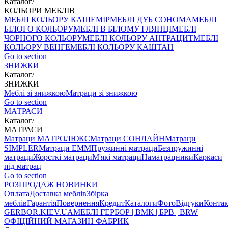
Каталог
/
КОЛЬОРИ МЕБЛІВ
МЕБЛІ КОЛЬОРУ КАШЕМІР
МЕБЛІ ДУБ СОНОМА
МЕБЛІ
БІЛОГО КОЛЬОРУ
МЕБЛІ В БІЛОМУ ГЛЯНЦІ
МЕБЛІ
ЧОРНОГО КОЛЬОРУ
МЕБЛІ КОЛЬОРУ АНТРАЦИТ
МЕБЛІ
КОЛЬОРУ ВЕНГЕ
МЕБЛІ КОЛЬОРУ КАШТАН
Go to section
ЗНИЖКИ
Каталог
/
ЗНИЖКИ
Меблі зі знижкою
Матраци зі знижкою
Go to section
МАТРАСИ
Каталог
/
МАТРАСИ
Матраци МАТРОЛЮКС
Матраци СОНЛАЙН
Матраци
SIMPLER
Матраци ЕММ
Пружинні матраци
Безпружинні
матраци
Жорсткі матраци
М'які матраци
Наматрацники
Каркаси
під матрац
Go to section
РОЗПРОДАЖ
НОВИНКИ
Оплата
Доставка меблів
Збірка
меблів
Гарантія
Повернення
Кредит
Каталоги
Фото
Відгуки
Конта
GERBOR
.KIEV.UA
МЕБЛI ГЕРБОР | ВМК | БРВ | BRW
ОФІЦІЙНИЙ МАГАЗИН ФАБРИК