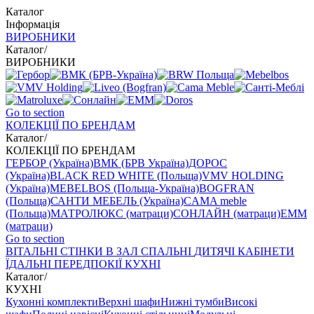
Каталог
Інформація
ВИРОБНИКИ
Каталог
/
ВИРОБНИКИ
Go to section
КОЛЕКЦІЇ ПО БРЕНДАМ
Каталог
/
КОЛЕКЦІЇ ПО БРЕНДАМ
ГЕРБОР (Україна)
ВМК (БРВ Україна)
ДОРОС
(Україна)
BLACK RED WHITE (Польща)
VMV HOLDING
(Україна)
MEBELBOS (Польща-Україна)
BOGFRAN
(Польща)
САНТИ МЕБЕЛЬ (Україна)
CAMA meble
(Польща)
МАТРОЛЮКС (матраци)
СОНЛАЙН (матраци)
EMM
(матраци)
Go to section
ВIТАЛЬНI
СТІНКИ В ЗАЛ
СПАЛЬНІ
ДИТЯЧІ
КАБІНЕТИ
ЇДАЛЬНI
ПЕРЕДПОКІЇ
КУХНІ
Каталог
/
КУХНІ
Кухонні комплекти
Верхні шафи
Нижні тумби
Високі