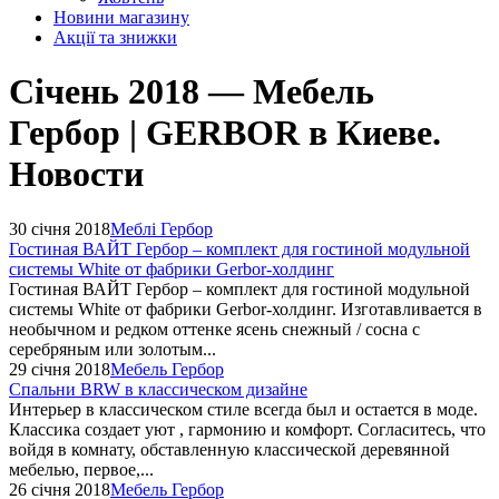
Новини магазину
Акції та знижки
Січень 2018 — Мебель
Гербор | GERBOR в Киеве.
Новости
30 січня 2018
Меблі Гербор
​Гостиная ВАЙТ Гербор – комплект для гостиной модульной
системы White от фабрики Gerbor-холдинг
Гостиная ВАЙТ Гербор – комплект для гостиной модульной
системы White от фабрики Gerbor-холдинг. Изготавливается в
необычном и редком оттенке ясень снежный / сосна с
серебряным или золотым...
29 січня 2018
Мебель Гербор
Спальни BRW в классическом дизайне
Интерьер в классическом стиле всегда был и остается в моде.
Классика создает уют , гармонию и комфорт. Согласитесь, что
войдя в комнату, обставленную классической деревянной
мебелью, первое,...
26 січня 2018
Мебель Гербор