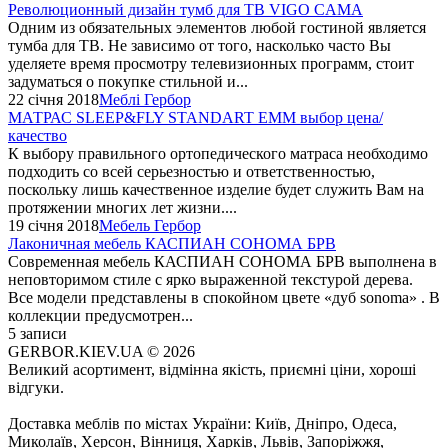
Революционный дизайн тумб для ТВ VIGO CAMA
Одним из обязательных элементов любой гостиной является
тумба для ТВ. Не зависимо от того, насколько часто Вы
уделяете время просмотру телевизионных программ, стоит
задуматься о покупке стильной и...
22 січня 2018
Меблі Гербор
МАТРАС SLEEP&FLY STANDART EMM выбор цена/
качество
К выбору правильного ортопедического матраса необходимо
подходить со всей серьезностью и ответственностью,
поскольку лишь качественное изделие будет служить Вам на
протяжении многих лет жизни....
19 січня 2018
Мебель Гербор
Лаконичная мебель КАСПИАН СОНОМА БРВ
Современная мебель КАСПИАН СОНОМА БРВ выполнена в
неповторимом стиле с ярко выраженной текстурой дерева.
Все модели представлены в спокойном цвете «дуб sonoma» . В
коллекции предусмотрен...
5 записи
GERBOR.KIEV.UA
© 2026
Великий асортимент, відмінна якість, приємні ціни, хороші
відгуки.
Доставка меблів по містах України: Київ, Дніпро, Одеса,
Миколаїв, Херсон, Вінниця, Харків, Львів, Запоріжжя,