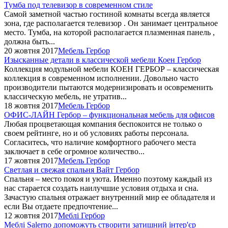
Тумба под телевизор в современном стиле
Самой заметной частью гостиной комнаты всегда является
зона, где располагается телевизор . Он занимает центральное
место. Тумба, на которой располагается плазменная панель ,
должна быть...
20 жовтня 2017
Мебель Гербор
Изысканные детали в классической мебели Коен Гербор
Коллекция модульной мебели КОЕН ГЕРБОР – классическая
коллекция в современном исполнении. Довольно часто
производители пытаются модернизировать и осовременить
классическую мебель, не утратив...
18 жовтня 2017
Мебель Гербор
ОФИС-ЛАЙН Гербор – функциональная мебель для офисов
Любая процветающая компания беспокоится не только о
своем рейтинге, но и об условиях работы персонала.
Согласитесь, что наличие комфортного рабочего места
заключает в себе огромное количество...
17 жовтня 2017
Мебель Гербор
Светлая и свежая спальня Вайт Гербор
Спальня – место покоя и уюта. Именно поэтому каждый из
нас старается создать наилучшие условия отдыха и сна.
Зачастую спальня отражает внутренний мир ее обладателя и
если Вы отдаете предпочтение...
12 жовтня 2017
Меблі Гербор
Меблі Salerno допоможуть створити затишний інтер'єр