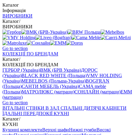
Каталог
Інформація
ВИРОБНИКИ
Каталог
/
ВИРОБНИКИ
Go to section
КОЛЕКЦІЇ ПО БРЕНДАМ
Каталог
/
КОЛЕКЦІЇ ПО БРЕНДАМ
ГЕРБОР (Україна)
ВМК (БРВ Україна)
ДОРОС
(Україна)
BLACK RED WHITE (Польща)
VMV HOLDING
(Україна)
MEBELBOS (Польща-Україна)
BOGFRAN
(Польща)
САНТИ МЕБЕЛЬ (Україна)
CAMA meble
(Польща)
МАТРОЛЮКС (матраци)
СОНЛАЙН (матраци)
EMM
(матраци)
Go to section
ВIТАЛЬНI
СТІНКИ В ЗАЛ
СПАЛЬНІ
ДИТЯЧІ
КАБІНЕТИ
ЇДАЛЬНI
ПЕРЕДПОКІЇ
КУХНІ
Каталог
/
КУХНІ
Кухонні комплекти
Верхні шафи
Нижні тумби
Високі