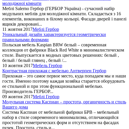
молодіжної кімнати
Меблі Salerno Гербор (ГЕРБОР Україна) - сучасний набір
модульних меблів для молодіжної кімнати. Складається з 16
елементів, виконаних в білому кольорі. Фасади дверей і панелі
ящиків декоровані...
11 жовтня 2017
Меблі Гербор
Уникальный дизайн характеризуется геометрически
правильными формами
Польская мебель Kaspian BRW белый – современная
коллекция от фабрики Black Red White в минималистическом
стиле. Выпускается в модных цветовых решениях: белый ,
белый / белый глянец , белый /...
10 жовтня 2017
Мебель Гербор
Контрастная прихожая с мебелью Антверпен Гербор
Прихожая – это самое первое место, куда попадаем мы и наши
гости. Именно поэтому каждая хозяйка старается оборудовать
ее стильной и при этом функциональной мебелью.
Производитель ГЕРБОР...
09 жовтня 2017
Меблі Гербор
Модульная система Каспиан – простота, органичность и стиль
Вашего дома
Система Каспиан от мебельной фабрики БРВ – мебельный
набор в стиле современного минимализма, отличающийся
простотой геометрических форм и отсутствием на фасадах
ручек. Простота, стиль и...