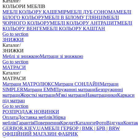
Каталог
/
КОЛЬОРИ МЕБЛІВ
МЕБЛІ КОЛЬОРУ КАШЕМІР
МЕБЛІ ДУБ СОНОМА
МЕБЛІ
БІЛОГО КОЛЬОРУ
МЕБЛІ В БІЛОМУ ГЛЯНЦІ
МЕБЛІ
ЧОРНОГО КОЛЬОРУ
МЕБЛІ КОЛЬОРУ АНТРАЦИТ
МЕБЛІ
КОЛЬОРУ ВЕНГЕ
МЕБЛІ КОЛЬОРУ КАШТАН
Go to section
ЗНИЖКИ
Каталог
/
ЗНИЖКИ
Меблі зі знижкою
Матраци зі знижкою
Go to section
МАТРАСИ
Каталог
/
МАТРАСИ
Матраци МАТРОЛЮКС
Матраци СОНЛАЙН
Матраци
SIMPLER
Матраци ЕММ
Пружинні матраци
Безпружинні
матраци
Жорсткі матраци
М'які матраци
Наматрацники
Каркаси
під матрац
Go to section
РОЗПРОДАЖ
НОВИНКИ
Оплата
Доставка меблів
Збірка
меблів
Гарантія
Повернення
Кредит
Каталоги
Фото
Відгуки
Конта
GERBOR
.KIEV.UA
МЕБЛI ГЕРБОР | ВМК | БРВ | BRW
ОФІЦІЙНИЙ МАГАЗИН ФАБРИК