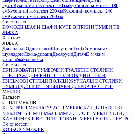
шафи
Полиці навісні
Кухонні стільниці
Модульні
кухні
Кухонний комплект 170 см
Кухонний комплект 180
см
Кухонний комплект 230 см
Кухонний комплект 240
см
Кухонний комплект 260 см
Go to section
КОМОДИ
ШАФИ
ШАФИ-КУПЕ
ВІТРИНИ
ТУМБИ ТВ
ЛІЖКА
Каталог
/
ЛІЖКА
Двоспальні
Односпальні
Полуторні
Із підйомником
З
шухлядою
Ліжка-дивани
Двоярусні
Дитячі
З м'яким
узголів'ям
Білі ліжка
Go to section
ПРИКРОВАТНІ ТУМБОЧКИ
ТУАЛЕТНІ СТОЛИКИ
СТЕЛЛАЖІ ДЛЯ КНИГ
СТОЛИ ОБІДНІ
СТОЛИ
ПИСЬМОВІ
СТІЛЬЦI
ПОЛИЦІ
ЖУРНАЛЬНІ СТОЛИКИ
ТУМБИ ДЛЯ ВЗУТТЯ
ВІШАКИ
ДЗЕРКАЛА
СТИЛІ
МЕБЛІВ
Каталог
/
СТИЛІ МЕБЛІВ
КЛАСИЧНІ МЕБЛІ
СУЧАСНІ МЕБЛІ
СКАНДИНАВСЬКІ
МЕБЛІ
МЕБЛІ МІНІМАЛІЗМ
МЕБЛІ ЛОФТ
МЕБЛІ В СТИЛІ
КАНТРІ
МЕБЛІ В СТИЛІ ПРОВАНС
МЕБЛІ В СТИЛІ РЕТРО
Go to section
КОЛЬОРИ МЕБЛІВ