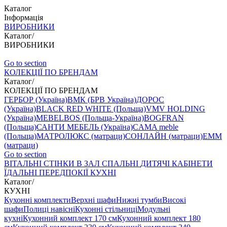
Каталог
Інформація
ВИРОБНИКИ
Каталог
/
ВИРОБНИКИ
Go to section
КОЛЕКЦІЇ ПО БРЕНДАМ
Каталог
/
КОЛЕКЦІЇ ПО БРЕНДАМ
ГЕРБОР (Україна)
ВМК (БРВ Україна)
ДОРОС
(Україна)
BLACK RED WHITE (Польща)
VMV HOLDING
(Україна)
MEBELBOS (Польща-Україна)
BOGFRAN
(Польща)
САНТИ МЕБЕЛЬ (Україна)
CAMA meble
(Польща)
МАТРОЛЮКС (матраци)
СОНЛАЙН (матраци)
EMM
(матраци)
Go to section
ВIТАЛЬНI
СТІНКИ В ЗАЛ
СПАЛЬНІ
ДИТЯЧІ
КАБІНЕТИ
ЇДАЛЬНI
ПЕРЕДПОКІЇ
КУХНІ
Каталог
/
КУХНІ
Кухонні комплекти
Верхні шафи
Нижні тумби
Високі
шафи
Полиці навісні
Кухонні стільниці
Модульні
кухні
Кухонний комплект 170 см
Кухонний комплект 180