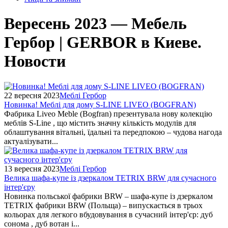
Вересень 2023 — Мебель
Гербор | GERBOR в Киеве.
Новости
22 вересня 2023
Меблі Гербор
Новинка! Меблі для дому S-LINE LIVEO (BOGFRAN)
Фабрика Liveo Meble (Bogfran) презентувала нову колекцію
меблів S-Line , що містить значну кількість модулів для
облаштування вітальні, їдальні та передпокою – чудова нагода
актуалізувати...
13 вересня 2023
Меблі Гербор
Велика шафа-купе із дзеркалом TETRIX BRW для сучасного
інтер'єру
Новинка польської фабрики BRW – шафа-купе із дзеркалом
TETRIX фабрики BRW (Польща) – випускається в трьох
кольорах для легкого вбудовування в сучасний інтер'єр: дуб
сонома , дуб вотан і...