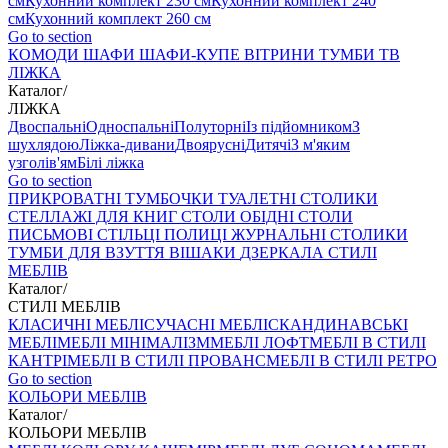
см
Кухонний комплект 230 см
Кухонний комплект 240
см
Кухонний комплект 260 см
Go to section
КОМОДИ
ШАФИ
ШАФИ-КУПЕ
ВІТРИНИ
ТУМБИ ТВ
ЛІЖКА
Каталог
/
ЛІЖКА
Двоспальні
Односпальні
Полуторні
Із підйомником
З
шухлядою
Ліжка-дивани
Двоярусні
Дитячі
З м'яким
узголів'ям
Білі ліжка
Go to section
ПРИКРОВАТНІ ТУМБОЧКИ
ТУАЛЕТНІ СТОЛИКИ
СТЕЛЛАЖІ ДЛЯ КНИГ
СТОЛИ ОБІДНІ
СТОЛИ
ПИСЬМОВІ
СТІЛЬЦI
ПОЛИЦІ
ЖУРНАЛЬНІ СТОЛИКИ
ТУМБИ ДЛЯ ВЗУТТЯ
ВІШАКИ
ДЗЕРКАЛА
СТИЛІ
МЕБЛІВ
Каталог
/
СТИЛІ МЕБЛІВ
КЛАСИЧНІ МЕБЛІ
СУЧАСНІ МЕБЛІ
СКАНДИНАВСЬКІ
МЕБЛІ
МЕБЛІ МІНІМАЛІЗМ
МЕБЛІ ЛОФТ
МЕБЛІ В СТИЛІ
КАНТРІ
МЕБЛІ В СТИЛІ ПРОВАНС
МЕБЛІ В СТИЛІ РЕТРО
Go to section
КОЛЬОРИ МЕБЛІВ
Каталог
/
КОЛЬОРИ МЕБЛІВ