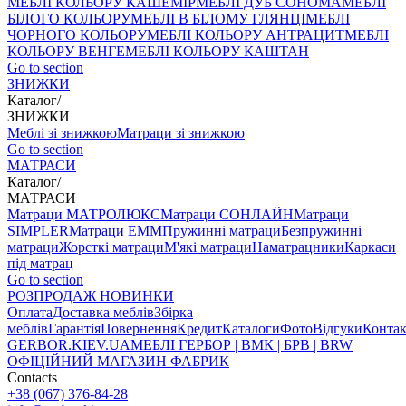
МЕБЛІ КОЛЬОРУ КАШЕМІР
МЕБЛІ ДУБ СОНОМА
МЕБЛІ
БІЛОГО КОЛЬОРУ
МЕБЛІ В БІЛОМУ ГЛЯНЦІ
МЕБЛІ
ЧОРНОГО КОЛЬОРУ
МЕБЛІ КОЛЬОРУ АНТРАЦИТ
МЕБЛІ
КОЛЬОРУ ВЕНГЕ
МЕБЛІ КОЛЬОРУ КАШТАН
Go to section
ЗНИЖКИ
Каталог
/
ЗНИЖКИ
Меблі зі знижкою
Матраци зі знижкою
Go to section
МАТРАСИ
Каталог
/
МАТРАСИ
Матраци МАТРОЛЮКС
Матраци СОНЛАЙН
Матраци
SIMPLER
Матраци ЕММ
Пружинні матраци
Безпружинні
матраци
Жорсткі матраци
М'які матраци
Наматрацники
Каркаси
під матрац
Go to section
РОЗПРОДАЖ
НОВИНКИ
Оплата
Доставка меблів
Збірка
меблів
Гарантія
Повернення
Кредит
Каталоги
Фото
Відгуки
Конта
GERBOR
.KIEV.UA
МЕБЛI ГЕРБОР | ВМК | БРВ | BRW
ОФІЦІЙНИЙ МАГАЗИН ФАБРИК
Contacts
+38 (067) 376-84-28