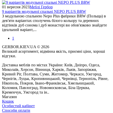
01 вересня 2023
Меблі Гербор
9 варіантів модульної спальні NEPO PLUS BRW
З модульною спальнею Nepo Plus фабрики BRW (Польща) в
дев'яти варіантах сполучень білого кольору та деревних
відтінків дуб сонома і дуб монастері ви обов'язково знайдете
ідеальний варіант,...
1
GERBOR.KIEV.UA
© 2026
Великий асортимент, відмінна якість, приємні ціни, хороші
відгуки.
Доставка меблів по містах України: Київ, Дніпро, Одеса,
Миколаїв, Херсон, Вінниця, Харків, Львів, Запоріжжя,
Кривий Ріг, Полтава, Суми, Житомир, Черкаси, Ужгород,
Чернігів, Луцьк, Кропивницький, Чернівці, Тернопіль, Рівне,
Нікополь, Покров, Івано-Франківськ, Хмельницький,
Коломия, Павлоград, Новомосковськ, Біла Церква,
Кременчук, Ужгород та ін..
Магазин
Кошик
Особистий кабінет
Способи оплати