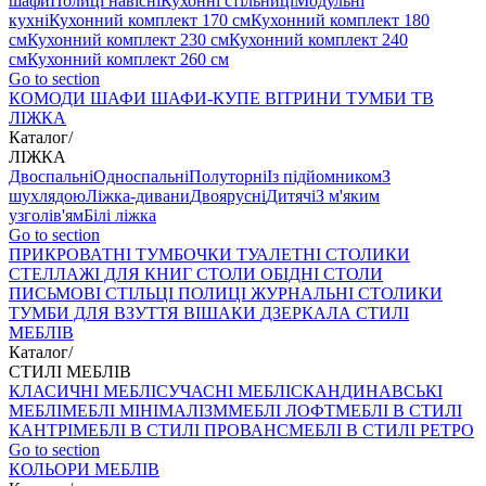
шафи
Полиці навісні
Кухонні стільниці
Модульні
кухні
Кухонний комплект 170 см
Кухонний комплект 180
см
Кухонний комплект 230 см
Кухонний комплект 240
см
Кухонний комплект 260 см
Go to section
КОМОДИ
ШАФИ
ШАФИ-КУПЕ
ВІТРИНИ
ТУМБИ ТВ
ЛІЖКА
Каталог
/
ЛІЖКА
Двоспальні
Односпальні
Полуторні
Із підйомником
З
шухлядою
Ліжка-дивани
Двоярусні
Дитячі
З м'яким
узголів'ям
Білі ліжка
Go to section
ПРИКРОВАТНІ ТУМБОЧКИ
ТУАЛЕТНІ СТОЛИКИ
СТЕЛЛАЖІ ДЛЯ КНИГ
СТОЛИ ОБІДНІ
СТОЛИ
ПИСЬМОВІ
СТІЛЬЦI
ПОЛИЦІ
ЖУРНАЛЬНІ СТОЛИКИ
ТУМБИ ДЛЯ ВЗУТТЯ
ВІШАКИ
ДЗЕРКАЛА
СТИЛІ
МЕБЛІВ
Каталог
/
СТИЛІ МЕБЛІВ
КЛАСИЧНІ МЕБЛІ
СУЧАСНІ МЕБЛІ
СКАНДИНАВСЬКІ
МЕБЛІ
МЕБЛІ МІНІМАЛІЗМ
МЕБЛІ ЛОФТ
МЕБЛІ В СТИЛІ
КАНТРІ
МЕБЛІ В СТИЛІ ПРОВАНС
МЕБЛІ В СТИЛІ РЕТРО
Go to section
КОЛЬОРИ МЕБЛІВ