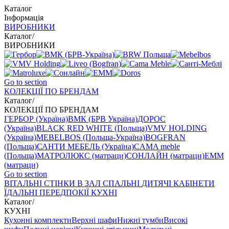
Каталог
Інформація
ВИРОБНИКИ
Каталог
/
ВИРОБНИКИ
Go to section
КОЛЕКЦІЇ ПО БРЕНДАМ
Каталог
/
КОЛЕКЦІЇ ПО БРЕНДАМ
ГЕРБОР (Україна)
ВМК (БРВ Україна)
ДОРОС
(Україна)
BLACK RED WHITE (Польща)
VMV HOLDING
(Україна)
MEBELBOS (Польща-Україна)
BOGFRAN
(Польща)
САНТИ МЕБЕЛЬ (Україна)
CAMA meble
(Польща)
МАТРОЛЮКС (матраци)
СОНЛАЙН (матраци)
EMM
(матраци)
Go to section
ВIТАЛЬНI
СТІНКИ В ЗАЛ
СПАЛЬНІ
ДИТЯЧІ
КАБІНЕТИ
ЇДАЛЬНI
ПЕРЕДПОКІЇ
КУХНІ
Каталог
/
КУХНІ
Кухонні комплекти
Верхні шафи
Нижні тумби
Високі