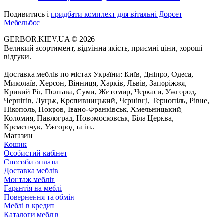
Подивитись і
придбати комплект для вітальні Дорсет
Мебельбос
GERBOR.KIEV.UA
© 2026
Великий асортимент, відмінна якість, приємні ціни, хороші
відгуки.
Доставка меблів по містах України: Київ, Дніпро, Одеса,
Миколаїв, Херсон, Вінниця, Харків, Львів, Запоріжжя,
Кривий Ріг, Полтава, Суми, Житомир, Черкаси, Ужгород,
Чернігів, Луцьк, Кропивницький, Чернівці, Тернопіль, Рівне,
Нікополь, Покров, Івано-Франківськ, Хмельницький,
Коломия, Павлоград, Новомосковськ, Біла Церква,
Кременчук, Ужгород та ін..
Магазин
Кошик
Особистий кабінет
Способи оплати
Доставка меблів
Монтаж меблів
Гарантія на меблі
Повернення та обмін
Меблі в кредит
Каталоги меблів