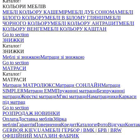
Каталог
/
КОЛЬОРИ МЕБЛІВ
МЕБЛІ КОЛЬОРУ КАШЕМІР
МЕБЛІ ДУБ СОНОМА
МЕБЛІ
БІЛОГО КОЛЬОРУ
МЕБЛІ В БІЛОМУ ГЛЯНЦІ
МЕБЛІ
ЧОРНОГО КОЛЬОРУ
МЕБЛІ КОЛЬОРУ АНТРАЦИТ
МЕБЛІ
КОЛЬОРУ ВЕНГЕ
МЕБЛІ КОЛЬОРУ КАШТАН
Go to section
ЗНИЖКИ
Каталог
/
ЗНИЖКИ
Меблі зі знижкою
Матраци зі знижкою
Go to section
МАТРАСИ
Каталог
/
МАТРАСИ
Матраци МАТРОЛЮКС
Матраци СОНЛАЙН
Матраци
SIMPLER
Матраци ЕММ
Пружинні матраци
Безпружинні
матраци
Жорсткі матраци
М'які матраци
Наматрацники
Каркаси
під матрац
Go to section
РОЗПРОДАЖ
НОВИНКИ
Оплата
Доставка меблів
Збірка
меблів
Гарантія
Повернення
Кредит
Каталоги
Фото
Відгуки
Конта
GERBOR
.KIEV.UA
МЕБЛI ГЕРБОР | ВМК | БРВ | BRW
ОФІЦІЙНИЙ МАГАЗИН ФАБРИК