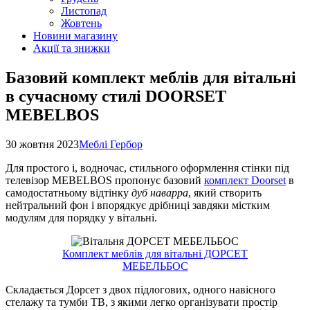
Листопад
Жовтень
Новини магазину
Акції та знижки
Базовий комплект меблів для вітальні
в сучасному стилі DOORSET
MEBELBOS
30 жовтня 2023
Меблі Гербор
Для простого і, водночас, стильного оформлення стінки під
телевізор MEBELBOS пропонує базовий
комплект Doorset
в
самодостатньому відтінку
дуб наварра
, який створить
нейтральний фон і впорядкує дрібниці завдяки містким
модулям для порядку у вітальні.
Комплект меблів для вітальні ДОРСЕТ
МЕБЕЛЬБОС
Складається Дорсет з двох підлогових, одного навісного
стелажу та тумби ТВ, з якими легко організувати простір