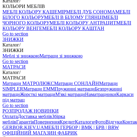
Каталог
/
КОЛЬОРИ МЕБЛІВ
МЕБЛІ КОЛЬОРУ КАШЕМІР
МЕБЛІ ДУБ СОНОМА
МЕБЛІ
БІЛОГО КОЛЬОРУ
МЕБЛІ В БІЛОМУ ГЛЯНЦІ
МЕБЛІ
ЧОРНОГО КОЛЬОРУ
МЕБЛІ КОЛЬОРУ АНТРАЦИТ
МЕБЛІ
КОЛЬОРУ ВЕНГЕ
МЕБЛІ КОЛЬОРУ КАШТАН
Go to section
ЗНИЖКИ
Каталог
/
ЗНИЖКИ
Меблі зі знижкою
Матраци зі знижкою
Go to section
МАТРАСИ
Каталог
/
МАТРАСИ
Матраци МАТРОЛЮКС
Матраци СОНЛАЙН
Матраци
SIMPLER
Матраци ЕММ
Пружинні матраци
Безпружинні
матраци
Жорсткі матраци
М'які матраци
Наматрацники
Каркаси
під матрац
Go to section
РОЗПРОДАЖ
НОВИНКИ
Оплата
Доставка меблів
Збірка
меблів
Гарантія
Повернення
Кредит
Каталоги
Фото
Відгуки
Конта
GERBOR
.KIEV.UA
МЕБЛI ГЕРБОР | ВМК | БРВ | BRW
ОФІЦІЙНИЙ МАГАЗИН ФАБРИК