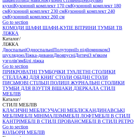
шафи
Полиці навісні
Кухонні стільниці
Модульні
кухні
Кухонний комплект 170 см
Кухонний комплект 180
см
Кухонний комплект 230 см
Кухонний комплект 240
см
Кухонний комплект 260 см
Go to section
КОМОДИ
ШАФИ
ШАФИ-КУПЕ
ВІТРИНИ
ТУМБИ ТВ
ЛІЖКА
Каталог
/
ЛІЖКА
Двоспальні
Односпальні
Полуторні
Із підйомником
З
шухлядою
Ліжка-дивани
Двоярусні
Дитячі
З м'яким
узголів'ям
Білі ліжка
Go to section
ПРИКРОВАТНІ ТУМБОЧКИ
ТУАЛЕТНІ СТОЛИКИ
СТЕЛЛАЖІ ДЛЯ КНИГ
СТОЛИ ОБІДНІ
СТОЛИ
ПИСЬМОВІ
СТІЛЬЦI
ПОЛИЦІ
ЖУРНАЛЬНІ СТОЛИКИ
ТУМБИ ДЛЯ ВЗУТТЯ
ВІШАКИ
ДЗЕРКАЛА
СТИЛІ
МЕБЛІВ
Каталог
/
СТИЛІ МЕБЛІВ
КЛАСИЧНІ МЕБЛІ
СУЧАСНІ МЕБЛІ
СКАНДИНАВСЬКІ
МЕБЛІ
МЕБЛІ МІНІМАЛІЗМ
МЕБЛІ ЛОФТ
МЕБЛІ В СТИЛІ
КАНТРІ
МЕБЛІ В СТИЛІ ПРОВАНС
МЕБЛІ В СТИЛІ РЕТРО
Go to section
КОЛЬОРИ МЕБЛІВ