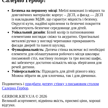
Салерно Гербор?
Безпека на першому місці
: Меблі виконані із міцних та
довговічних матеріалів: корпус – ДСП, а фасад — ДСП
із накладками МДФ, що гарантує міцність і безпеку.
Округлі кути, надійні кріплення та безпечні покриття
забезпечують безпечне середовище для дітей.
Унікальний дизайн
: Білий колір із патинованими
елементами виглядає свіжо та акуратно. Оригінальні
металеві ручки у вигляді черепашки прикрашають
фасади дверей та панелі шухляд.
Функціональність
: Дитяча стінка включає всі необхідні
елементи для облаштування робочого місця школяра:
письмовий стіл, настінну полицю та три високі шафи,
які забезпечує достатню кількість місць зберігання для
речей дитини.
Універсальність
: Підходить для дітей різного віку.
Можна зібрати як для хлопчика, так і для дівчинки.
Подивитись і
придбати дитячу стінку з письмовим столом
Салерно Гербор
.
GERBOR.KIEV.UA
© 2026
Великий асортимент, відмінна якість, приємні ціни, хороші
відгуки.