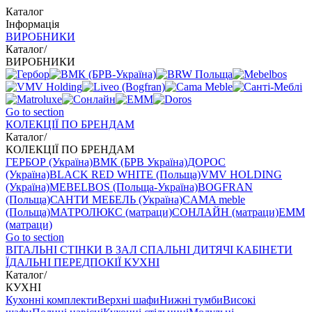
Каталог
Інформація
ВИРОБНИКИ
Каталог
/
ВИРОБНИКИ
Go to section
КОЛЕКЦІЇ ПО БРЕНДАМ
Каталог
/
КОЛЕКЦІЇ ПО БРЕНДАМ
ГЕРБОР (Україна)
ВМК (БРВ Україна)
ДОРОС
(Україна)
BLACK RED WHITE (Польща)
VMV HOLDING
(Україна)
MEBELBOS (Польща-Україна)
BOGFRAN
(Польща)
САНТИ МЕБЕЛЬ (Україна)
CAMA meble
(Польща)
МАТРОЛЮКС (матраци)
СОНЛАЙН (матраци)
EMM
(матраци)
Go to section
ВIТАЛЬНI
СТІНКИ В ЗАЛ
СПАЛЬНІ
ДИТЯЧІ
КАБІНЕТИ
ЇДАЛЬНI
ПЕРЕДПОКІЇ
КУХНІ
Каталог
/
КУХНІ
Кухонні комплекти
Верхні шафи
Нижні тумби
Високі