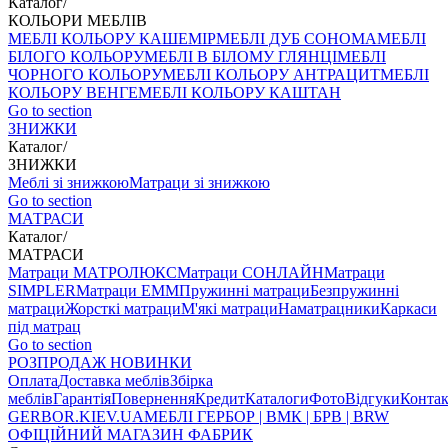
Каталог
/
КОЛЬОРИ МЕБЛІВ
МЕБЛІ КОЛЬОРУ КАШЕМІР
МЕБЛІ ДУБ СОНОМА
МЕБЛІ
БІЛОГО КОЛЬОРУ
МЕБЛІ В БІЛОМУ ГЛЯНЦІ
МЕБЛІ
ЧОРНОГО КОЛЬОРУ
МЕБЛІ КОЛЬОРУ АНТРАЦИТ
МЕБЛІ
КОЛЬОРУ ВЕНГЕ
МЕБЛІ КОЛЬОРУ КАШТАН
Go to section
ЗНИЖКИ
Каталог
/
ЗНИЖКИ
Меблі зі знижкою
Матраци зі знижкою
Go to section
МАТРАСИ
Каталог
/
МАТРАСИ
Матраци МАТРОЛЮКС
Матраци СОНЛАЙН
Матраци
SIMPLER
Матраци ЕММ
Пружинні матраци
Безпружинні
матраци
Жорсткі матраци
М'які матраци
Наматрацники
Каркаси
під матрац
Go to section
РОЗПРОДАЖ
НОВИНКИ
Оплата
Доставка меблів
Збірка
меблів
Гарантія
Повернення
Кредит
Каталоги
Фото
Відгуки
Конта
GERBOR
.KIEV.UA
МЕБЛI ГЕРБОР | ВМК | БРВ | BRW
ОФІЦІЙНИЙ МАГАЗИН ФАБРИК