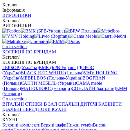
Каталог
Інформація
ВИРОБНИКИ
Каталог
/
ВИРОБНИКИ
Go to section
КОЛЕКЦІЇ ПО БРЕНДАМ
Каталог
/
КОЛЕКЦІЇ ПО БРЕНДАМ
ГЕРБОР (Україна)
ВМК (БРВ Україна)
ДОРОС
(Україна)
BLACK RED WHITE (Польща)
VMV HOLDING
(Україна)
MEBELBOS (Польща-Україна)
BOGFRAN
(Польща)
САНТИ МЕБЕЛЬ (Україна)
CAMA meble
(Польща)
МАТРОЛЮКС (матраци)
СОНЛАЙН (матраци)
EMM
(матраци)
Go to section
ВIТАЛЬНI
СТІНКИ В ЗАЛ
СПАЛЬНІ
ДИТЯЧІ
КАБІНЕТИ
ЇДАЛЬНI
ПЕРЕДПОКІЇ
КУХНІ
Каталог
/
КУХНІ
Кухонні комплекти
Верхні шафи
Нижні тумби
Високі