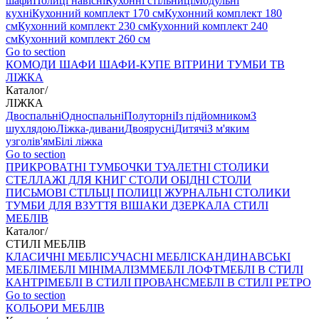
шафи
Полиці навісні
Кухонні стільниці
Модульні
кухні
Кухонний комплект 170 см
Кухонний комплект 180
см
Кухонний комплект 230 см
Кухонний комплект 240
см
Кухонний комплект 260 см
Go to section
КОМОДИ
ШАФИ
ШАФИ-КУПЕ
ВІТРИНИ
ТУМБИ ТВ
ЛІЖКА
Каталог
/
ЛІЖКА
Двоспальні
Односпальні
Полуторні
Із підйомником
З
шухлядою
Ліжка-дивани
Двоярусні
Дитячі
З м'яким
узголів'ям
Білі ліжка
Go to section
ПРИКРОВАТНІ ТУМБОЧКИ
ТУАЛЕТНІ СТОЛИКИ
СТЕЛЛАЖІ ДЛЯ КНИГ
СТОЛИ ОБІДНІ
СТОЛИ
ПИСЬМОВІ
СТІЛЬЦI
ПОЛИЦІ
ЖУРНАЛЬНІ СТОЛИКИ
ТУМБИ ДЛЯ ВЗУТТЯ
ВІШАКИ
ДЗЕРКАЛА
СТИЛІ
МЕБЛІВ
Каталог
/
СТИЛІ МЕБЛІВ
КЛАСИЧНІ МЕБЛІ
СУЧАСНІ МЕБЛІ
СКАНДИНАВСЬКІ
МЕБЛІ
МЕБЛІ МІНІМАЛІЗМ
МЕБЛІ ЛОФТ
МЕБЛІ В СТИЛІ
КАНТРІ
МЕБЛІ В СТИЛІ ПРОВАНС
МЕБЛІ В СТИЛІ РЕТРО
Go to section
КОЛЬОРИ МЕБЛІВ