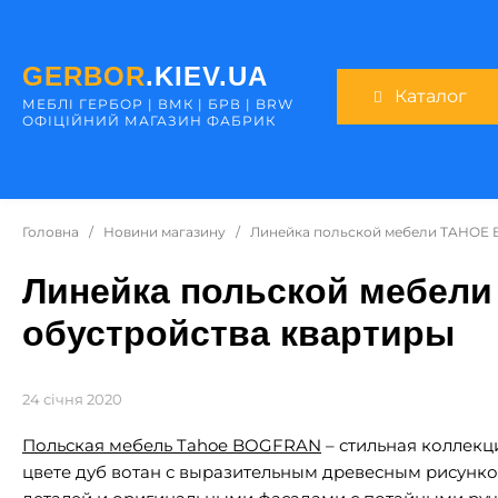
GERBOR
.KIEV.UA
Каталог
МЕБЛI ГЕРБОР | ВМК | БРВ | BRW
ОФІЦІЙНИЙ МАГАЗИН ФАБРИК
Головна
/
Новини магазину
/
Линейка польской мебели TAHOE 
Линейка польской мебел
обустройства квартиры
24 січня 2020
Польская мебель Tahoe BOGFRAN
– стильная коллекц
цвете дуб вотан с выразительным древесным рисунк