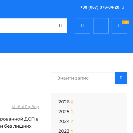
+38 (067) 376-84-28
0
2026
Меблі Гербор
2025
нированной ДСП в
2024
и без лишних
2023