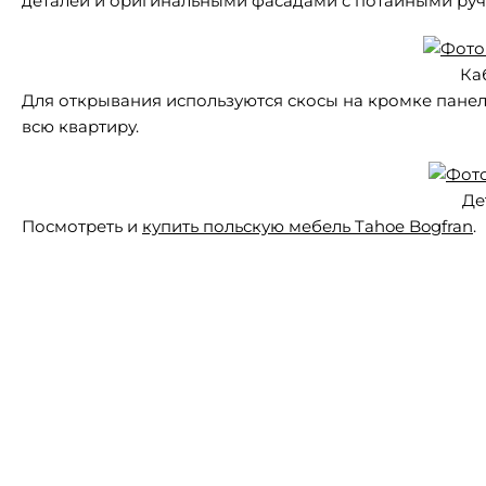
деталей и оригинальными фасадами с потайными руч
Ка
Для открывания используются скосы на кромке пане
всю квартиру.
Де
Посмотреть и
купить польскую мебель Tahoe Bogfran
.