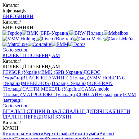
Каталог
Інформація
ВИРОБНИКИ
Каталог
/
ВИРОБНИКИ
Go to section
КОЛЕКЦІЇ ПО БРЕНДАМ
Каталог
/
КОЛЕКЦІЇ ПО БРЕНДАМ
ГЕРБОР (Україна)
ВМК (БРВ Україна)
ДОРОС
(Україна)
BLACK RED WHITE (Польща)
VMV HOLDING
(Україна)
MEBELBOS (Польща-Україна)
BOGFRAN
(Польща)
САНТИ МЕБЕЛЬ (Україна)
CAMA meble
(Польща)
МАТРОЛЮКС (матраци)
СОНЛАЙН (матраци)
EMM
(матраци)
Go to section
ВIТАЛЬНI
СТІНКИ В ЗАЛ
СПАЛЬНІ
ДИТЯЧІ
КАБІНЕТИ
ЇДАЛЬНI
ПЕРЕДПОКІЇ
КУХНІ
Каталог
/
КУХНІ
Кухонні комплекти
Верхні шафи
Нижні тумби
Високі