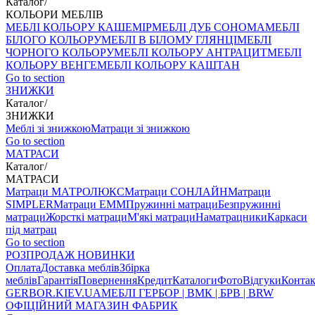
Каталог
/
КОЛЬОРИ МЕБЛІВ
МЕБЛІ КОЛЬОРУ КАШЕМІР
МЕБЛІ ДУБ СОНОМА
МЕБЛІ
БІЛОГО КОЛЬОРУ
МЕБЛІ В БІЛОМУ ГЛЯНЦІ
МЕБЛІ
ЧОРНОГО КОЛЬОРУ
МЕБЛІ КОЛЬОРУ АНТРАЦИТ
МЕБЛІ
КОЛЬОРУ ВЕНГЕ
МЕБЛІ КОЛЬОРУ КАШТАН
Go to section
ЗНИЖКИ
Каталог
/
ЗНИЖКИ
Меблі зі знижкою
Матраци зі знижкою
Go to section
МАТРАСИ
Каталог
/
МАТРАСИ
Матраци МАТРОЛЮКС
Матраци СОНЛАЙН
Матраци
SIMPLER
Матраци ЕММ
Пружинні матраци
Безпружинні
матраци
Жорсткі матраци
М'які матраци
Наматрацники
Каркаси
під матрац
Go to section
РОЗПРОДАЖ
НОВИНКИ
Оплата
Доставка меблів
Збірка
меблів
Гарантія
Повернення
Кредит
Каталоги
Фото
Відгуки
Конта
GERBOR
.KIEV.UA
МЕБЛI ГЕРБОР | ВМК | БРВ | BRW
ОФІЦІЙНИЙ МАГАЗИН ФАБРИК