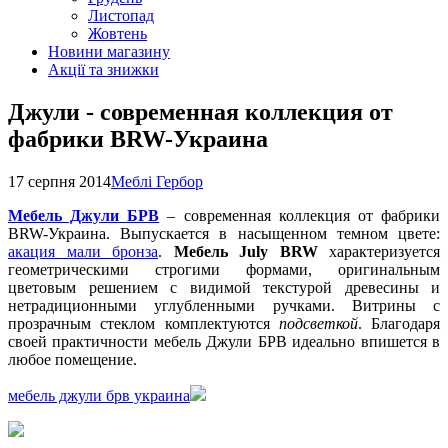
Листопад
Жовтень
Новини магазину
Акції та знижки
Джули - современная коллекция от
фабрики BRW-Украина
17 серпня 2014
Меблі Гербор
Мебель Джули БРВ
– современная коллекция от фабрики
BRW-Украина. Выпускается в насыщенном темном цвете:
акация мали бронза
.
Мебель July BRW
характеризуется
геометрическими строгими формами, оригинальным
цветовым решением с видимой текстурой древесины и
нетрадиционными углубленными ручками. Витрины с
прозрачным стеклом комплектуются
подсветкой
. Благодаря
своей практичности мебель Джули БРВ идеально впишется в
любое помещение.
мебель джули брв украина