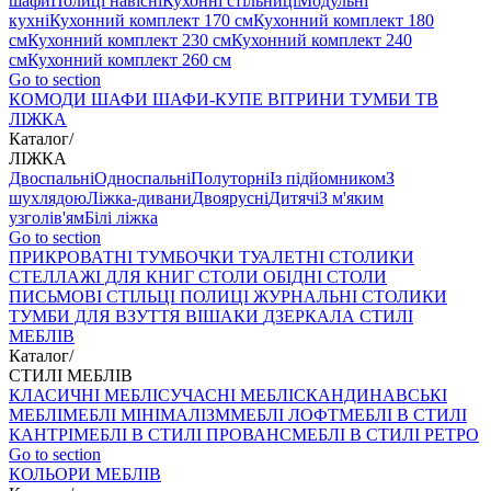
шафи
Полиці навісні
Кухонні стільниці
Модульні
кухні
Кухонний комплект 170 см
Кухонний комплект 180
см
Кухонний комплект 230 см
Кухонний комплект 240
см
Кухонний комплект 260 см
Go to section
КОМОДИ
ШАФИ
ШАФИ-КУПЕ
ВІТРИНИ
ТУМБИ ТВ
ЛІЖКА
Каталог
/
ЛІЖКА
Двоспальні
Односпальні
Полуторні
Із підйомником
З
шухлядою
Ліжка-дивани
Двоярусні
Дитячі
З м'яким
узголів'ям
Білі ліжка
Go to section
ПРИКРОВАТНІ ТУМБОЧКИ
ТУАЛЕТНІ СТОЛИКИ
СТЕЛЛАЖІ ДЛЯ КНИГ
СТОЛИ ОБІДНІ
СТОЛИ
ПИСЬМОВІ
СТІЛЬЦI
ПОЛИЦІ
ЖУРНАЛЬНІ СТОЛИКИ
ТУМБИ ДЛЯ ВЗУТТЯ
ВІШАКИ
ДЗЕРКАЛА
СТИЛІ
МЕБЛІВ
Каталог
/
СТИЛІ МЕБЛІВ
КЛАСИЧНІ МЕБЛІ
СУЧАСНІ МЕБЛІ
СКАНДИНАВСЬКІ
МЕБЛІ
МЕБЛІ МІНІМАЛІЗМ
МЕБЛІ ЛОФТ
МЕБЛІ В СТИЛІ
КАНТРІ
МЕБЛІ В СТИЛІ ПРОВАНС
МЕБЛІ В СТИЛІ РЕТРО
Go to section
КОЛЬОРИ МЕБЛІВ